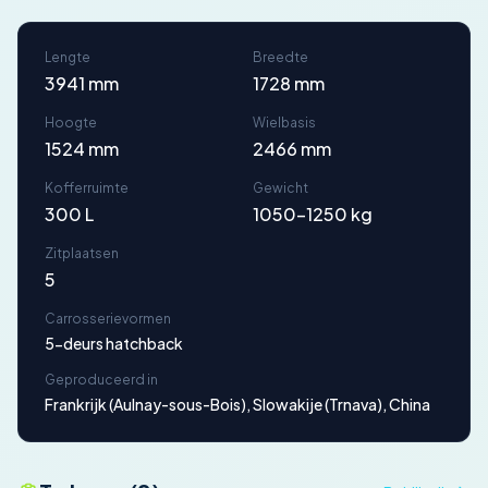
Lengte
Breedte
3941 mm
1728 mm
Hoogte
Wielbasis
1524 mm
2466 mm
Kofferruimte
Gewicht
300 L
1050-1250 kg
Zitplaatsen
5
Carrosserievormen
5-deurs hatchback
Geproduceerd in
Frankrijk (Aulnay-sous-Bois), Slowakije (Trnava), China