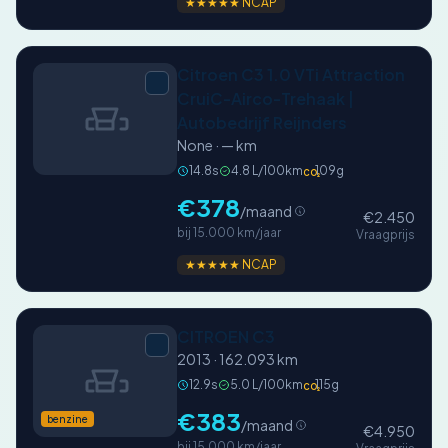
★★★★★ NCAP
Citroen C3 1.0 VTi Attraction
CruiC-Airco-Trehaak |
Autobedrijf Reijnders
None · — km
14.8s
4.8 L/100km
109g
CO₂
€378
/maand
€2.450
bij 15.000 km/jaar
Vraagprijs
★★★★★ NCAP
CITROEN C3
2013 · 162.093 km
12.9s
5.0 L/100km
115g
CO₂
€383
benzine
/maand
€4.950
bij 15.000 km/jaar