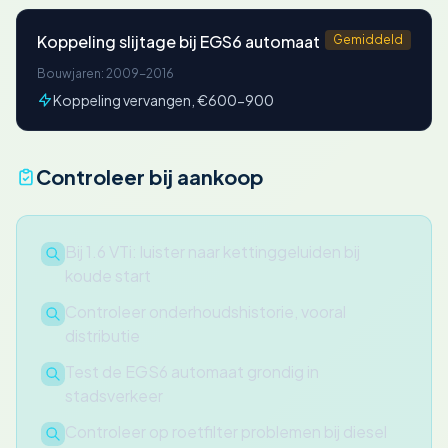
Koppeling slijtage bij EGS6 automaat
Gemiddeld
Bouwjaren: 2009-2016
Koppeling vervangen, €600-900
Controleer bij aankoop
Bij 1.6 VTi: luister naar kettinggeluiden bij
koude start
Controleer onderhoudshistorie, vooral
distributie
Test de EGS6 automaat grondig in
stadsverkeer
Controleer op roetfilter problemen bij diesel