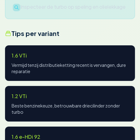
Inspecteer de turbo op speling en olielekkage
Tips per variant
1.6 VTi
Vermijd tenzij distributieketting recent is vervangen, dure
reparatie
1.2 VTi
Beste benzinekeuze, betrouwbare driecilinder zonder
turbo
1.6 e-HDi 92