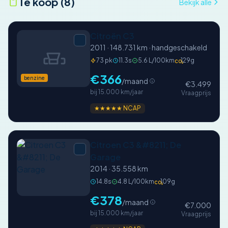
Te koop (8)
Bekijk alle
Citroën C3
2011 · 148.731 km · handgeschakeld
73 pk
11.3s
5.6 L/100km
129g
CO₂
€366
benzine
/maand
€3.499
bij 15.000 km/jaar
Vraagprijs
★★★★★ NCAP
Citroen C3 &#8211; De
Garage
2014 · 35.558 km
14.8s
4.8 L/100km
109g
CO₂
€378
/maand
€7.000
bij 15.000 km/jaar
Vraagprijs