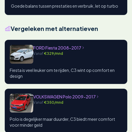
Goede balans tussen prestaties en verbruik, let op turbo
Vergeleken met alternatieven
FORD Fiesta 2008-2017
Vanaf
€329/mnd
Fiesta is veel leuker om te rijden, C3 wint op comfort en
design
VOLKSWAGEN Polo 2009-2017
Vanaf
€350/mnd
Polo is degelijker maar duurder, C3 biedt meer comfort
voor minder geld