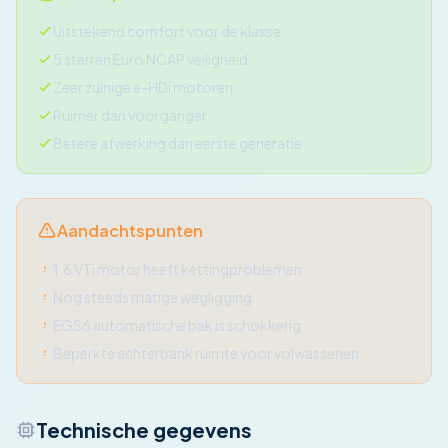
Uitstekend comfort voor de klasse
5 sterren Euro NCAP veiligheid
Zeer zuinige e-HDi motoren
Ruimer dan voorganger
Betere afwerking dan eerste generatie
Aandachtspunten
1.6 VTi motor heeft kettingproblemen
Nog steeds matige wegligging
EGS6 automatische bak is schokkerig
Beperkte achterbank ruimte voor volwassenen
Technische gegevens