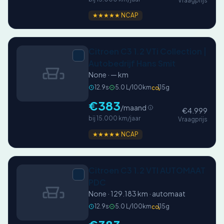
Vraagprijs
★★★★★ NCAP
Citroen C3 1.2 VTi Collection |
Autobedrijf Hans Smit
None · — km
12.9s
5.0 L/100km
115g
CO₂
€383
/maand
€4.999
bij 15.000 km/jaar
Vraagprijs
★★★★★ NCAP
Citroen C3 1.2 VTI AUTOMAAT
PDC
None · 129.183 km · automaat
12.9s
5.0 L/100km
115g
CO₂