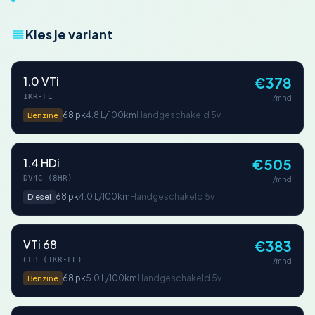
Kies je variant
1.0 VTi
€378
1KR-FE
/mnd
68 pk
4.8 L/100km
Handgeschakeld 5v
Benzine
1.4 HDi
€505
DV4C (8HR)
/mnd
68 pk
4.0 L/100km
Handgeschakeld 5v
Diesel
VTi 68
€383
CFB (1KR-FE)
/mnd
68 pk
5.0 L/100km
Handgeschakeld 5v
Benzine