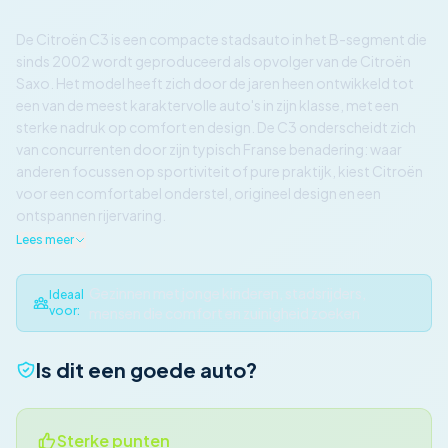
De Citroën C3 is een compacte stadsauto in het B-segment die
sinds 2002 wordt geproduceerd als opvolger van de Citroën
Saxo. Het model heeft zich door de jaren heen ontwikkeld tot
een van de meest karaktervolle auto's in zijn klasse, met een
sterke nadruk op comfort en design. De C3 onderscheidt zich
van concurrenten door zijn typisch Franse benadering: waar
anderen focussen op sportiviteit of pure praktijk, kiest Citroën
voor een comfortabel onderstel, origineel design en een
ontspannen rijervaring.
Lees meer
Gezinnen met jonge kinderen, stadsrijders,
Ideaal
voor:
mensen die comfort en zuinigheid zoeken
Is dit een goede auto?
Sterke punten