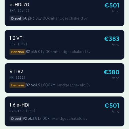
e-HDi 70
€501
8HR (DV4C)
/mnd
68 pk
3.8 L/100km
Handgeschakeld 5v
Diesel
1.2 VTi
€383
EB2 (HMZ)
/mnd
82 pk
5.0 L/100km
Handgeschakeld 5v
Benzine
VTi 82
€380
HM (EB2)
/mnd
82 pk
4.9 L/100km
Handgeschakeld 5v
Benzine
1.6 e-HDi
€501
DV6DTED (9HP)
/mnd
92 pk
3.8 L/100km
Handgeschakeld 5v
Diesel