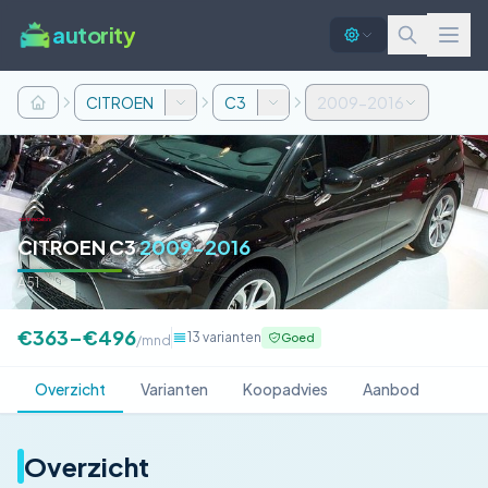
autority
CITROEN
C3
2009-2016
CITROEN C3
2009-2016
A51
€363–€496
13 varianten
Goed
/mnd
Overzicht
Varianten
Koopadvies
Aanbod
Overzicht