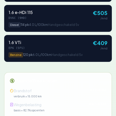
1.6 e-HDi 115
€505
DV6C (9HD)
/mnd
114 pk
4.0 L/100km
Handgeschakeld 5v
Diesel
1.6 VTi
€409
EP6 (5FS)
/mnd
120 pk
6.0 L/100km
Handgeschakeld 5v
Benzine
Maandelijkse kosten
€77-€154
Brandstof
verbruik × 15.000 km
€60-€235
Wegenbelasting
basis + 82.1% opcenten