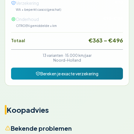
€70
Verzekering
WA + beperkt casco (geschat)
€90-€104
Onderhoud
CITROEN gemiddelde × km
€363 – €496
Totaal
13 varianten ·
15.000 km/jaar
Noord-Holland
Bereken je exacte verzekering
Koopadvies
Bekende problemen