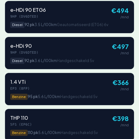
e-HDi 90 ETG6
€494
9HP (DV6DTED)
/mnd
92 pk
3.5 L/100km
Geautomatiseerd (ETG6) 6v
Diesel
e-HDi 90
€497
9HP (DV6DTED)
/mnd
92 pk
3.6 L/100km
Handgeschakeld 5v
Diesel
1.4 VTi
€366
EP3 (8FP)
/mnd
95 pk
5.6 L/100km
Handgeschakeld 5v
Benzine
THP 110
€398
5FS (EP6C)
/mnd
110 pk
5.6 L/100km
Handgeschakeld 5v
Benzine