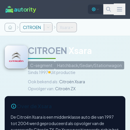
autority
CITROEN
Xsara
CITROEN
Xsara
C-segment
Hatchback/Sedan/Stationwagon
Sinds 1997
Uit productie
Ook bekend als:
Citroën Xsara
Opvolger van:
Citroën ZX
Over de Xsara
De Citroën Xsara is een middenklasse auto die van 1997
tot 2004 werd geproduceerd als opvolger van de
succesvolle Citroën ZX. De Xsara positioneerde zich in het