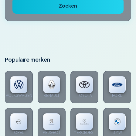
Zoeken
Populaire merken
VOLKSWAGEN
RENAULT
TOYOTA
FORD
OPEL
PEUGEOT
MERCEDES-
BMW