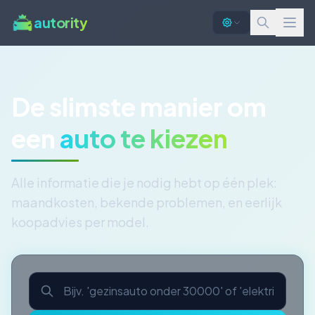
autority
De slimste manier om
een
auto te kiezen
Alle informatie die je nodig hebt op één plek:
maandkosten, bekende problemen, en eerlijk
koopadvies per model.