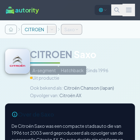
autority
CITROEN
Saxo
CITROEN
Saxo
A-segment
Hatchback
Sinds 1996
Uit productie
Ook bekend als:
Citroën Chanson (Japan)
Opvolger van:
Citroën AX
Over de Saxo
De Citroën Saxo was een compacte stadsauto die van
1996 tot 2003 werd geproduceerd als opvolger van de
succesvolle Citroën AX. De auto deelde zijn platform en