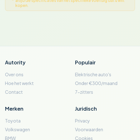
altijd de specificaties van het specifieke voertuig dat u wilt
kopen.
Autority
Populair
Over ons
Elektrische auto's
Hoe het werkt
Onder €300/maand
Contact
7-zitters
Merken
Juridisch
Toyota
Privacy
Volkswagen
Voorwaarden
BMW
Cookies