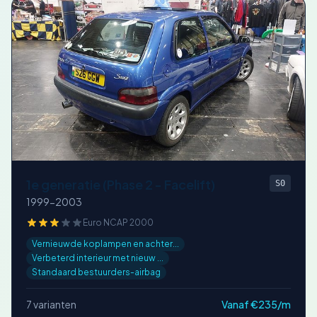
1e generatie (Phase 2 - Facelift)
S0
1999-2003
Euro NCAP 2000
Vernieuwde koplampen en achter...
Verbeterd interieur met nieuw ...
Standaard bestuurders-airbag
7 varianten
Vanaf €235/m