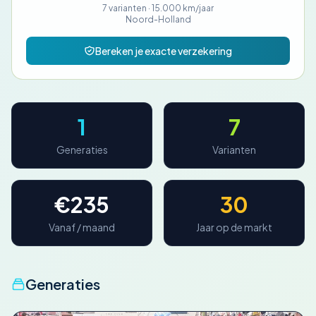
7 varianten ·
15.000 km/jaar
Noord-Holland
Bereken je exacte verzekering
1
7
Generaties
Varianten
€235
30
Vanaf / maand
Jaar op de markt
Generaties