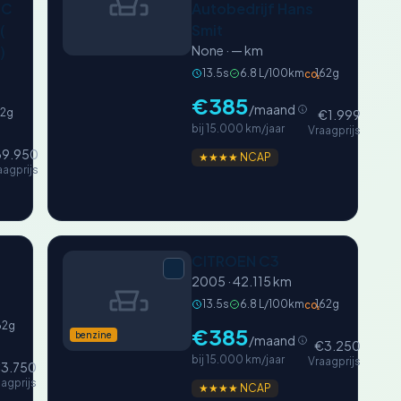
DC
Autobedrijf Hans
(
Smit
)
None · — km
13.5s
6.8 L/100km
162g
CO₂
€385
/maand
72g
€1.999
bij 15.000 km/jaar
Vraagprijs
9.950
★★★★ NCAP
aagprijs
CITROEN C3
2005 · 42.115 km
13.5s
6.8 L/100km
162g
CO₂
62g
€385
benzine
/maand
€3.250
bij 15.000 km/jaar
Vraagprijs
3.750
agprijs
★★★★ NCAP