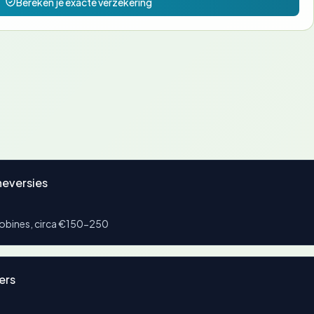
Bereken je exacte verzekering
neversies
obines, circa €150-250
ers