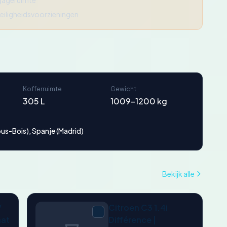
gageruimte
eiligheidsvoorzieningen
Kofferruimte
Gewicht
305 L
1009-1200 kg
ous-Bois), Spanje (Madrid)
Bekijk alle
V
Citroen C3 1.4i
aat
Différence |