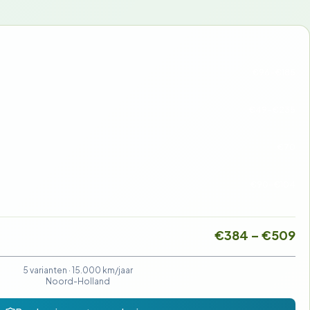
€96-€185
€49-€235
€70
€90-€104
€384 – €509
5 varianten ·
15.000 km/jaar
Noord-Holland