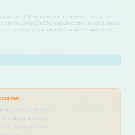
olger van de Citroën Saxo. Het model heeft zich door de
op comfort en design. De C3 onderscheidt zich van concurrenten
ën voor een comfortabel onderstel, origineel design en een
spunten
gging bij hogere snelheden
iteit voelt goedkoop aan
nt heeft lekkageproblemen