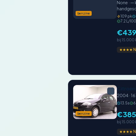
None · — 
handgesc
benzine
109 pk
7.2 L/10
€43
bij 15.000
★★★★ N
Citroën
2004 · 16
13.5s
6
€38
benzine
bij 15.000
★★★★ N