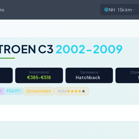
ns
NH · 15k km
TROEN C3
2002-2009
Kosten/mnd
Carrosserie
Zitpl
€385–€518
Hatchback
t
PSA PF1
Gemiddeld
NCAP