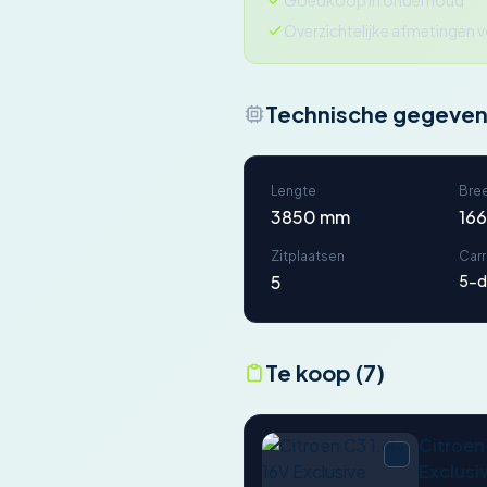
Goedkoop in onderhoud
Overzichtelijke afmetingen 
Technische gegeve
Lengte
Bre
3850 mm
16
Zitplaatsen
Car
5
5-d
Te koop (7)
Citroen
Exclusi