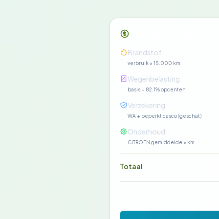
Maandelijkse kosten
Brandstof
verbruik × 15.000 km
Wegenbelasting
basis + 82.1% opcenten
Verzekering
WA + beperkt casco (geschat)
Onderhoud
CITROEN gemiddelde × km
Totaal