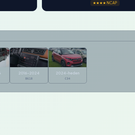
★★★★ NCAP
6
2016-2024
2024-heden
B618
C34