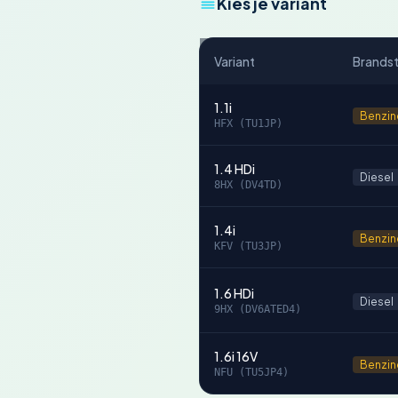
Kies je variant
Variant
Brands
1.1i
Benzin
HFX (TU1JP)
1.4 HDi
Diesel
8HX (DV4TD)
1.4i
Benzin
KFV (TU3JP)
1.6 HDi
Diesel
9HX (DV6ATED4)
1.6i 16V
Benzin
NFU (TU5JP4)