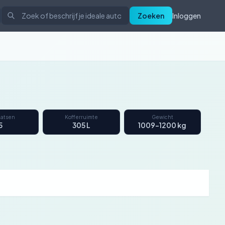
Zoeken
Inloggen
aatsen
Kofferruimte
Gewicht
5
305 L
1009–1200 kg