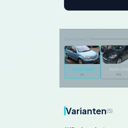
Generaties C3
2009-201
2002-2009
A51
FC
Varianten
(5)