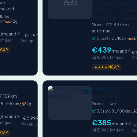
km ·
| Cruise | Airco | P
hakeld
achter | Lm velgen 
10.5s
Vestiging - Vianen 
0km
172g
CO₂
None · 122.437 km ·
9
automaat
/maand
€1.150
10.5s
7.2 L/100km
1
CO₂
 km/jaar
Vraagprijs
€439
CAP
/maand
€3
bij 15.000 km/jaar
Vr
★★★★ NCAP
 C3
CITROEN C3 1.4I
7.159 km
AMBIANCE
None · — km
.8 L/100km
162g
CO₂
13.5s
6.8 L/100km
1
5
CO₂
/maand
€2.999
€385
 km/jaar
/maand
Vraagprijs
€
bij 15.000 km/jaar
Vra
CAP