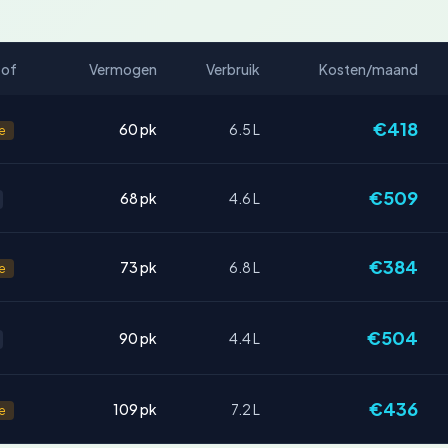
tof
Vermogen
Verbruik
Kosten/maand
€418
60 pk
6.5 L
e
€509
68 pk
4.6 L
€384
73 pk
6.8 L
e
€504
90 pk
4.4 L
€436
109 pk
7.2 L
e