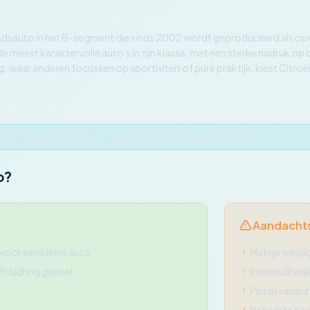
adsauto in het B-segment die sinds 2002 wordt geproduceerd als opv
de meest karaktervolle auto's in zijn klasse, met een sterke nadruk 
g: waar anderen focussen op sportiviteit of pure praktijk, kiest Citro
ren, mensen die comfort belangrijker vinden dan sportiviteit
o?
Aandacht
voor een kleine auto
Matige wegli
ft luchtig gevoel
Interieurkwal
Pluriel varia