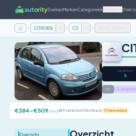
autority
Zoeken
Merken
Categorieën
Kosten
Over o
CITROEN
C3
2002-2009
CI
Varianten
5
FC
B-segmen
€384–€509
5 varianten
Hatchback
Gemiddeld
/mnd
Overzicht
Overzicht