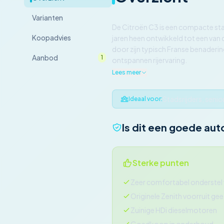
Varianten
De Citroën C3 is een compacte st
Koopadvies
jaren heen ontwikkeld tot een van 
door zijn typisch Franse benaderin
Aanbod
1
ontspannen rijervaring.
Lees meer
Stadsrijders, senio
Ideaal voor:
Is dit een goede aut
Sterke punten
Zeer comfortabel onderstel 
Originele Zenith voorruit gee
Zuinige HDi dieselmotoren