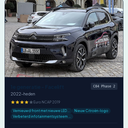
1e generatie - Facelift
C84 Phase 2
2022-heden
Euro NCAP 2019
Vernieuwd front met nieuwe LED...
Nieuw Citroën-logo
Verbeterd infotainmentsysteem ...