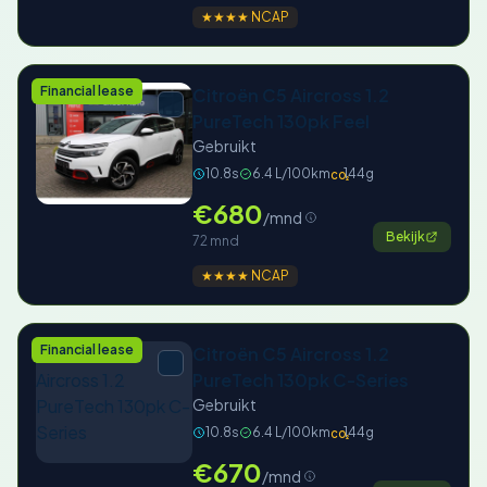
★★★★ NCAP
Financial lease
Citroën C5 Aircross 1.2
PureTech 130pk Feel
Gebruikt
10.8s
6.4 L/100km
144g
CO₂
€680
/mnd
Bekijk
72 mnd
★★★★ NCAP
Financial lease
Citroën C5 Aircross 1.2
PureTech 130pk C-Series
Gebruikt
10.8s
6.4 L/100km
144g
CO₂
€670
/mnd