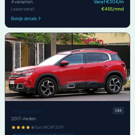
4 varianten
Vanaf €304/m
Lease vanaf
€455/mnd
Bekijk details
1e generatie
C84
2017-heden
Euro NCAP 2019