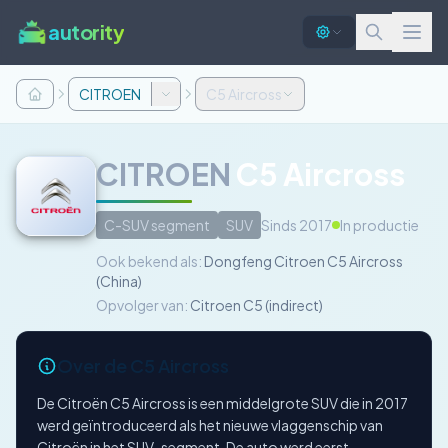
autority
CITROEN
C5 Aircross
CITROEN
C5 Aircross
C-SUV segment
SUV
Sinds 2017
In productie
Ook bekend als:
Dongfeng Citroen C5 Aircross
(China)
Opvolger van:
Citroen C5 (indirect)
Over de C5 Aircross
De Citroën C5 Aircross is een middelgrote SUV die in 2017
werd geïntroduceerd als het nieuwe vlaggenschip van
Citroën in het SUV-segment. De auto werd eerst