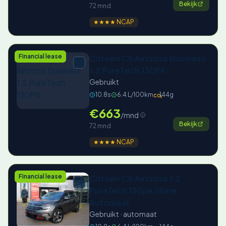
Bekijk
72 mnd
★★★★ NCAP
Financial lease
Citroën C5 Aircross Business
1.2 PureTech 130PK
Gebruikt
10.8s
6.4 L/100km
144g
CO₂
€663
/mnd
Bekijk
72 mnd
★★★★ NCAP
Financial lease
Citroën C5 Aircross 1.2
PureTech 130pk Shine
Automaat
Gebruikt · automaat