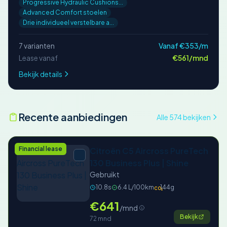
Progressive Hydraulic Cushions...
Advanced Comfort stoelen
Drie individueel verstelbare a...
7 varianten
Vanaf €353/m
Lease vanaf
€561/mnd
Bekijk details
Recente aanbiedingen
Alle 574 bekijken
Financial lease
Citroën C5 Aircross PureTech
130 Business Plus | Shine
Gebruikt
10.8s
6.4 L/100km
144g
CO₂
€641
/mnd
Bekijk
72 mnd