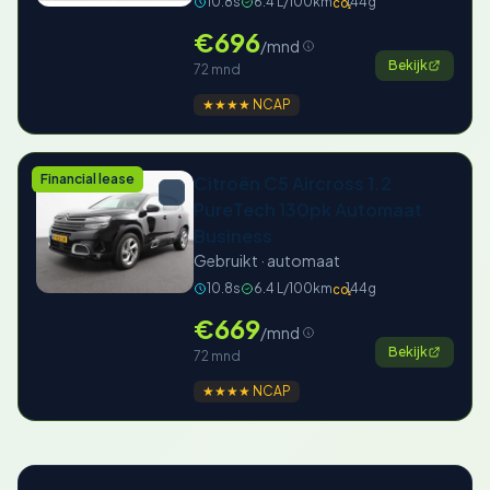
10.8s
6.4 L/100km
144g
CO₂
€696
/mnd
Bekijk
72 mnd
★★★★ NCAP
Financial lease
Citroën C5 Aircross 1.2
PureTech 130pk Automaat
Business
Gebruikt · automaat
10.8s
6.4 L/100km
144g
CO₂
€669
/mnd
Bekijk
72 mnd
★★★★ NCAP