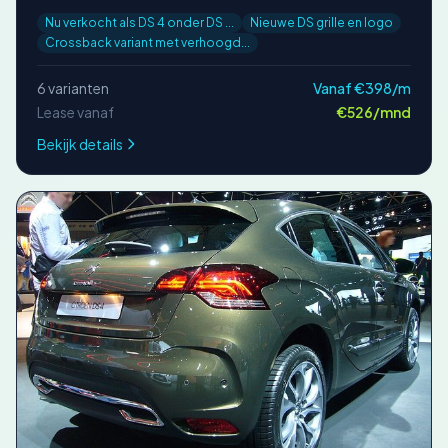
Nu verkocht als DS 4 onder DS ...
Nieuwe DS grille en logo
Crossback variant met verhoogd...
6 varianten
Vanaf €398/m
Lease vanaf
€526/mnd
Bekijk details