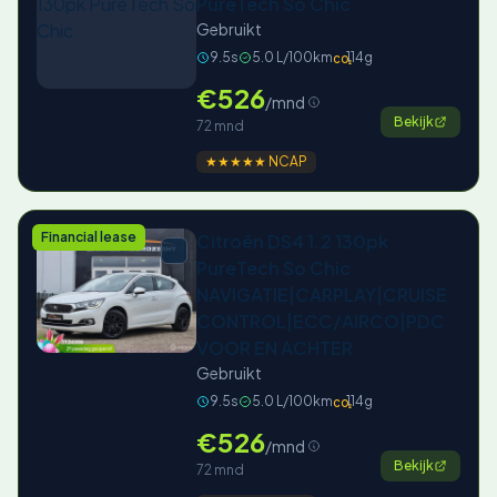
PureTech So Chic
Gebruikt
9.5s
5.0 L/100km
114g
CO₂
€526
/mnd
Bekijk
72 mnd
★★★★★ NCAP
Financial lease
Citroën DS4 1.2 130pk
PureTech So Chic
NAVIGATIE|CARPLAY|CRUISE
CONTROL|ECC/AIRCO|PDC
VOOR EN ACHTER
Gebruikt
9.5s
5.0 L/100km
114g
CO₂
€526
/mnd
Bekijk
72 mnd