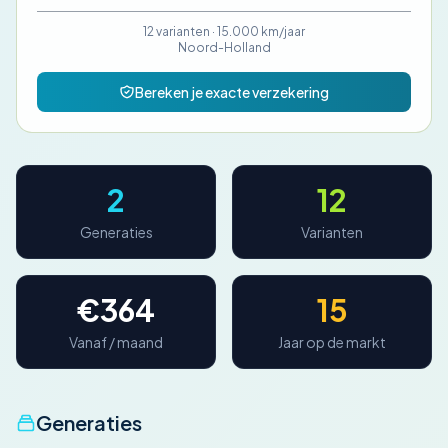
een interessante keuze voor wie een auto met karakter
zoekt tegen een aantrekkelijke prijs op de
12 varianten ·
15.000 km/jaar
Noord-Holland
occasionmarkt.
Bereken je exacte verzekering
2
12
Generaties
Varianten
€364
15
Vanaf / maand
Jaar op de markt
Generaties