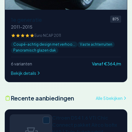
1e generatie
B75
2011-2015
Euro NCAP 2011
Coupé-achtig design met verhoo...
Vaste achterruiten
Panoramisch glazen dak
6 varianten
Vanaf €364/m
Bekijk details
Recente aanbiedingen
Alle 5 bekijken
Citroen DS4 1.6 VTi Chic
Connect pakket Airco Isofix
NAP | Tulp Autobedrijf