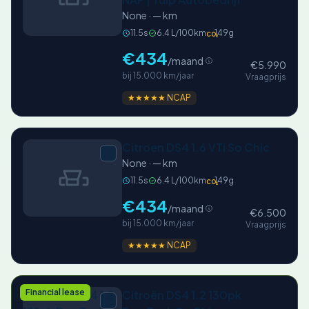
None · — km
11.5s
6.4 L/100km
149g
CO₂
€434
/maand
€5.990
bij 15.000 km/jaar
Vraagprijs
★★★★★ NCAP
Citroen DS4 1.6 VTi So Chic
None · — km
11.5s
6.4 L/100km
149g
CO₂
€434
/maand
€6.500
bij 15.000 km/jaar
Vraagprijs
★★★★★ NCAP
Financial lease
Citroën DS4 1.2 130pk