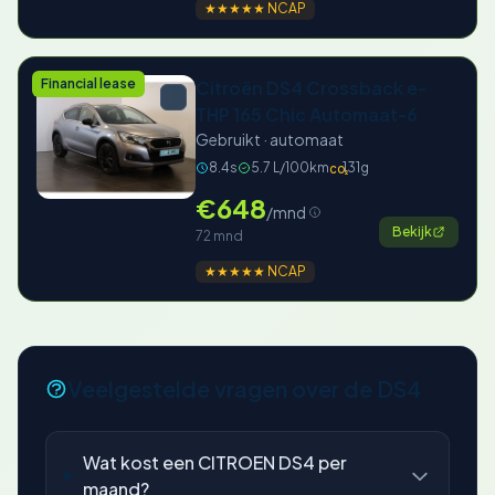
★★★★★ NCAP
Financial lease
Citroën DS4 Crossback e-
THP 165 Chic Automaat-6
Gebruikt · automaat
8.4s
5.7 L/100km
131g
CO₂
€648
/mnd
Bekijk
72 mnd
★★★★★ NCAP
Veelgestelde vragen over de DS4
Wat kost een CITROEN DS4 per
maand?