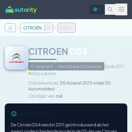
autority
CITROEN
DS4
CITROEN
DS4
C-segment
Hatchback/Crossover
Sinds 2011
Uit productie
Ook bekend als:
DS 4 (vanaf 2015 onder DS
Automobiles)
Opvolger van:
null
Over de DS4
De Citroën DS4 werd in 2011 geïntroduceerd als het
meest onderscheidende model in de DS-lijn van Citroën,