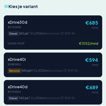
Kies je variant
xDrive30d
€685
B57D30O0
/mnd
265 pk
7.0 L/100km
Automaat (ZF 8HP) 8v
Diesel
€1052/mnd
Lease vanaf
xDrive40i
€594
B58B30O1
/mnd
340 pk
9.0 L/100km
Automaat (ZF 8HP) 8v
Benzine
xDrive40d
€689
B57D30O1
/mnd
340 pk
7.2 L/100km
Automaat (ZF 8HP) 8v
Diesel