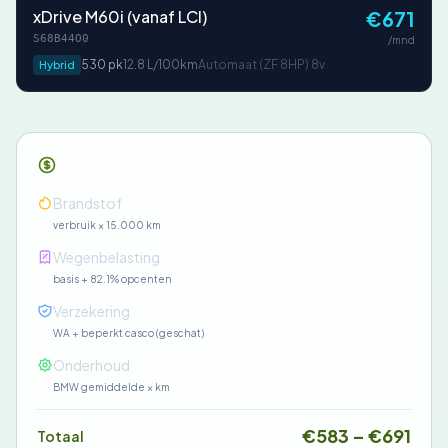
xDrive M60i (vanaf LCI)
€671
S68B44O0
/mnd
530 pk
12.8 L/100km
Automaat (ZF 8HP) 8v
Hybrid
Maandelijkse kosten
€153-€328
Brandstof
verbruik × 15.000 km
€91-€235
Wegenbelasting
basis + 82.1% opcenten
€138
Verzekering
WA + beperkt casco (geschat)
€111-€150
Onderhoud
BMW gemiddelde × km
€583 – €691
Totaal