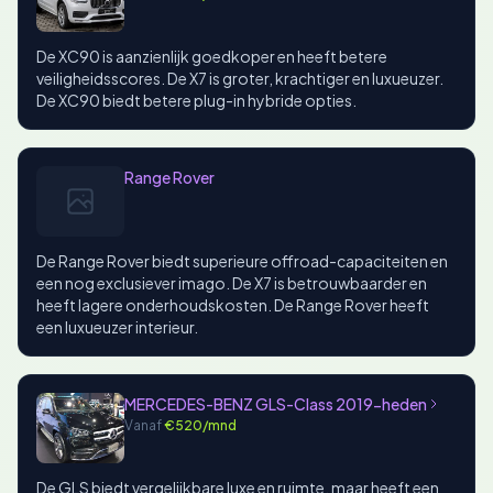
De XC90 is aanzienlijk goedkoper en heeft betere
veiligheidsscores. De X7 is groter, krachtiger en luxueuzer.
De XC90 biedt betere plug-in hybride opties.
Range Rover
De Range Rover biedt superieure offroad-capaciteiten en
een nog exclusiever imago. De X7 is betrouwbaarder en
heeft lagere onderhoudskosten. De Range Rover heeft
een luxueuzer interieur.
MERCEDES-BENZ GLS-Class 2019-heden
Vanaf
€520/mnd
De GLS biedt vergelijkbare luxe en ruimte, maar heeft een