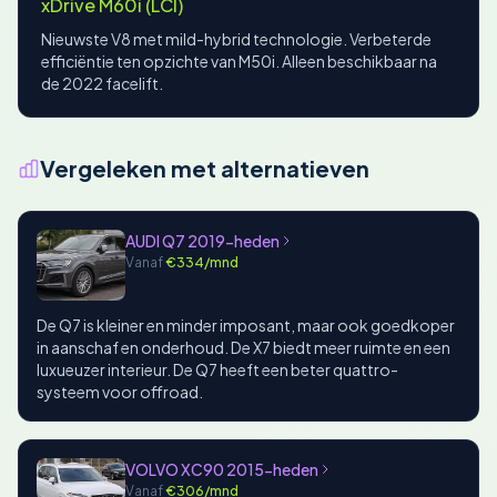
xDrive M60i (LCI)
Nieuwste V8 met mild-hybrid technologie. Verbeterde
efficiëntie ten opzichte van M50i. Alleen beschikbaar na
de 2022 facelift.
Vergeleken met alternatieven
AUDI Q7 2019-heden
Vanaf
€334/mnd
De Q7 is kleiner en minder imposant, maar ook goedkoper
in aanschaf en onderhoud. De X7 biedt meer ruimte en een
luxueuzer interieur. De Q7 heeft een beter quattro-
systeem voor offroad.
VOLVO XC90 2015-heden
Vanaf
€306/mnd