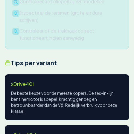
Controleer het oliepeil bij V8-modellen
Inspecteer de remmen (grote en dure
schijven)
Controleer of de trekhaak correct
functioneert indien aanwezig
Tips per variant
xDrive40i
De beste keuze voor de meeste kopers. De zes-in-lijn
benzinemotor is soepel, krachtig genoeg en
betrouwbaarder dan de V8. Redelijk verbruik voor deze
klasse.