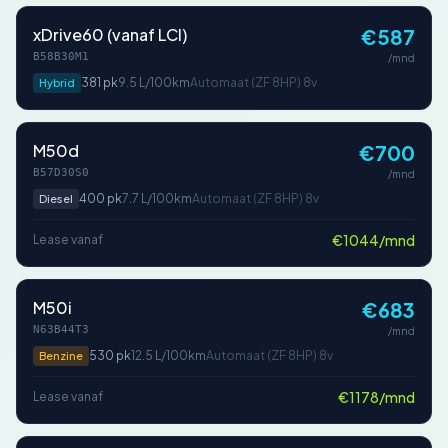
xDrive60 (vanaf LCI)
€587
B58B30M1
/mnd
381 pk
9.5 L/100km
Automaat (ZF 8HP) 8v
Hybrid
M50d
€700
B57D30S0
/mnd
400 pk
7.7 L/100km
Automaat (ZF 8HP) 8v
Diesel
€1044/mnd
Lease vanaf
M50i
€683
N63B44T3
/mnd
530 pk
12.5 L/100km
Automaat (ZF 8HP) 8v
Benzine
€1178/mnd
Lease vanaf