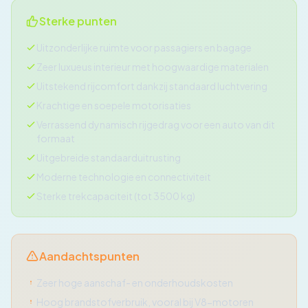
Sterke punten
Uitzonderlijke ruimte voor passagiers en bagage
Zeer luxueus interieur met hoogwaardige materialen
Uitstekend rijcomfort dankzij standaard luchtvering
Krachtige en soepele motorisaties
Verrassend dynamisch rijgedrag voor een auto van dit
formaat
Uitgebreide standaarduitrusting
Moderne technologie en connectiviteit
Sterke trekcapaciteit (tot 3500 kg)
Aandachtspunten
Zeer hoge aanschaf- en onderhoudskosten
Hoog brandstofverbruik, vooral bij V8-motoren