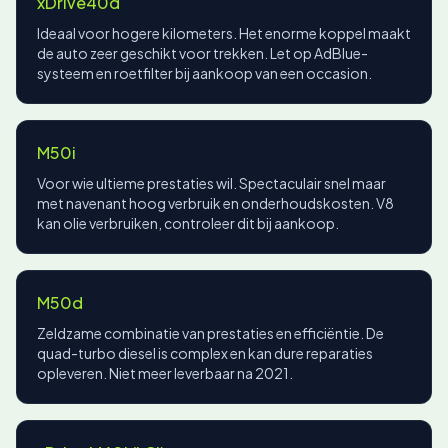
xDrive40d
Ideaal voor hogere kilometers. Het enorme koppel maakt
de auto zeer geschikt voor trekken. Let op AdBlue-
systeem en roetfilter bij aankoop van een occasion.
M50i
Voor wie ultieme prestaties wil. Spectaculair snel maar
met navenant hoog verbruik en onderhoudskosten. V8
kan olie verbruiken, controleer dit bij aankoop.
M50d
Zeldzame combinatie van prestaties en efficiëntie. De
quad-turbo diesel is complex en kan dure reparaties
opleveren. Niet meer leverbaar na 2021.