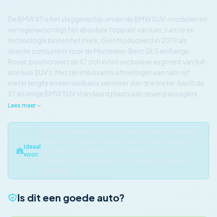
De BMW X7 is het vlaggenschip onder de BMW SUV-modellen en
vertegenwoordigt het absolute toppunt van luxe, ruimte en
technologie binnen het merk. Geïntroduceerd in 2019 als
directe concurrent voor de Mercedes-Benz GLS en Range
Rover, positioneert de X7 zich in het exclusieve segment van full-
size luxe SUV's. Met zijn imposante afmetingen van ruim vijf
meter lengte en een wielbasis van meer dan drie meter, biedt de
X7 als enige BMW SUV standaard plaats aan zeven passagiers.
Lees meer
Grote gezinnen die luxe en ruimte zoeken, zakelijke
rijders met representatieve behoeften, kopers die
Ideaal
het ultieme aan BMW-luxe willen in SUV-vorm,
voor:
mensen die regelmatig zes of zeven passagiers
vervoeren
Is dit een goede auto?