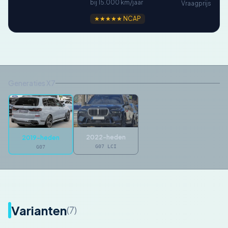
bij 15.000 km/jaar
Vraagprijs
★★★★★ NCAP
Generaties X7
2022-heden
2019-heden
G07 LCI
G07
Varianten
(7)