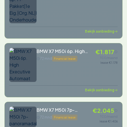
Onderhouden
Bekijk aanbieding
BMW X7 M50i 6p. High
€1.817
Executive Automaat
TCO/maand
72 mnd
Financial lease
lease €1.178
Bekijk aanbieding
BMW X7 M50i 7p-
€2.045
panoramadak
TCO/maand
72 mnd
Financial lease
lease €1.406