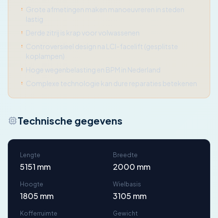
Grote afmetingen maken manoeuvreren in steden
lastig
Derde zitrij is krap voor volwassenen
Controversieel design na LCI-facelift (gesplitste
koplampen)
Hoge wegenbelasting en BPM in Nederland
Complexe technologie kan dure reparaties betekenen
Technische gegevens
Lengte
Breedte
5151 mm
2000 mm
Hoogte
Wielbasis
1805 mm
3105 mm
Kofferruimte
Gewicht