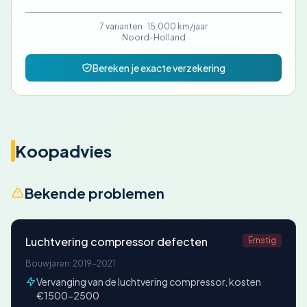
7 varianten ·
15.000 km/jaar
Noord-Holland
Bereken je exacte verzekering
Koopadvies
Bekende problemen
Luchtvering compressor defecten
Ernstig
Bouwjaren: 2019-2021
Vervanging van de luchtvering compressor, kosten
€1500-2500