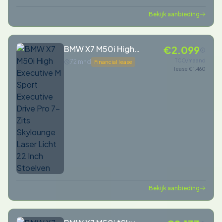
Bekijk aanbieding
BMW X7 M50i High
€2.099
Executive M Sport
TCO/maand
72 mnd
Financial lease
lease €1.460
Executive Drive Pro 7-Zits
Skylounge Laser Licht 22
Inch Stoelven
Bekijk aanbieding