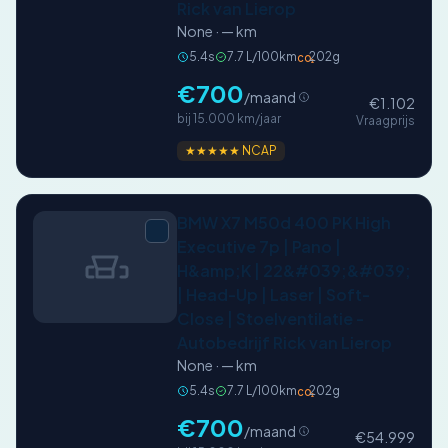
Rick van Lierop
None · — km
5.4s
7.7 L/100km
202g
CO₂
€700
/maand
€1.102
bij 15.000 km/jaar
Vraagprijs
★★★★★ NCAP
BMW X7 M50d 400 PK High
Executive 7p | Pano |
H&amp;K | 22&#039;&#039;
| Head-Up | Laser | Soft-
Close | Stoelventilatie -
Autobedrijf Rick van Lierop
None · — km
5.4s
7.7 L/100km
202g
CO₂
€700
/maand
€54.999