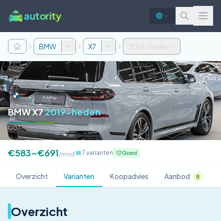
autority
BMW
X7
2019-heden
BMW X7
2019-heden
G07
€583–€691
7 varianten
Goed
/mnd
Overzicht
Varianten
Koopadvies
Aanbod
8
Overzicht