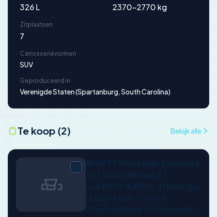
326 L
2370-2770 kg
Zitplaatsen
7
Carrosserievormen
SUV
Geproduceerd in
Verenigde Staten (Spartanburg, South Carolina)
Te koop (2)
Bekijk alle
BMW X7 M50d High Executive
7p | Pano | H&amp;K |
22&#039;&#039; | Head-Up
| Laser | Soft-Close |
Stoelventilatie - Autobedrijf