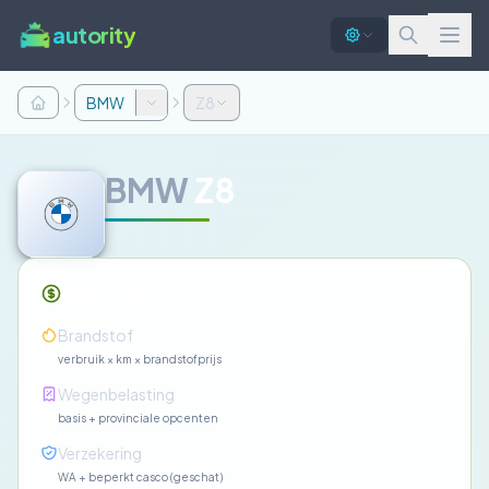
autority
BMW
Z8
BMW
Z8
Maandelijkse kosten
—
Brandstof
verbruik × km × brandstofprijs
—
Wegenbelasting
basis + provinciale opcenten
—
Verzekering
WA + beperkt casco (geschat)