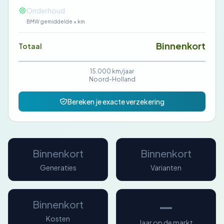
—
Onderhoud
BMW gemiddelde × km
Binnenkort
Totaal
15.000 km/jaar
Noord-Holland
Bereken je exacte verzekering
Binnenkort
Binnenkort
Generaties
Varianten
—
Binnenkort
Kosten
Jaar op de markt