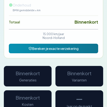
—
Onderhoud
BMW gemiddelde × km
Binnenkort
Totaal
15.000 km/jaar
Noord-Holland
Bereken je exacte verzekering
Binnenkort
Binnenkort
Generaties
Varianten
—
Binnenkort
Kosten
Jaar op de markt