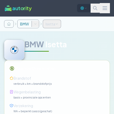
autority
BMW
Isetta
BMW
Isetta
Maandelijkse kosten
—
Brandstof
verbruik × km × brandstofprijs
—
Wegenbelasting
basis + provinciale opcenten
—
Verzekering
WA + beperkt casco (geschat)