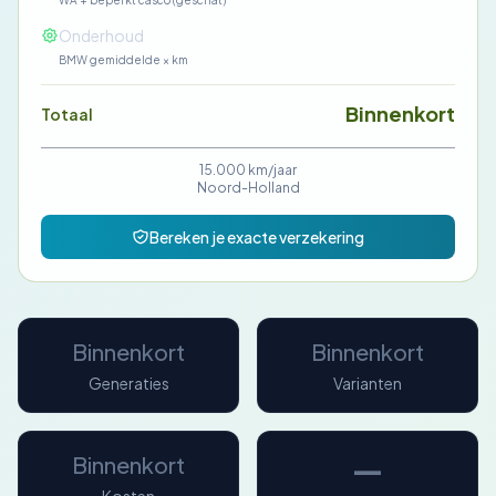
WA + beperkt casco (geschat)
—
Onderhoud
BMW gemiddelde × km
Binnenkort
Totaal
15.000 km/jaar
Noord-Holland
Bereken je exacte verzekering
Binnenkort
Binnenkort
Generaties
Varianten
—
Binnenkort