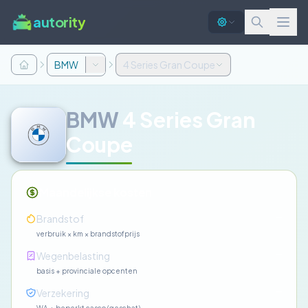
autority
BMW
4 Series Gran Coupe
BMW
4 Series Gran
Coupe
Maandelijkse kosten
—
Brandstof
verbruik × km × brandstofprijs
—
Wegenbelasting
basis + provinciale opcenten
—
Verzekering