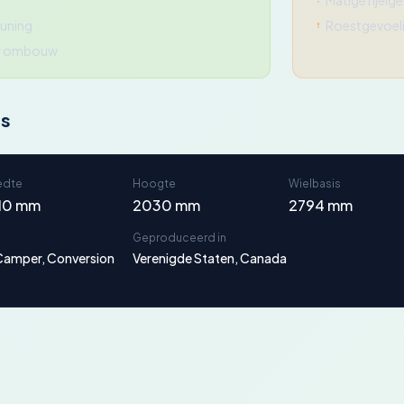
Matige rijei
euning
Roestgevoeli
er ombouw
ns
edte
Hoogte
Wielbasis
10 mm
2030 mm
2794 mm
Geproduceerd in
Camper, Conversion
Verenigde Staten, Canada