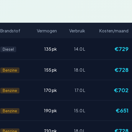
Brandstof
Vermogen
Verbruik
Kosten/maand
€729
135 pk
14.0 L
Diesel
€728
155 pk
18.0 L
Benzine
€702
170 pk
17.0 L
Benzine
€651
190 pk
15.0 L
Benzine
€728
210 pk
18.0 L
Benzine