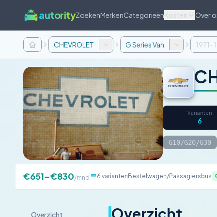
autority
Zoeken
Merken
Categorieën
Kosten
Over o
CHEVROLET
G Series Van
1971-
CH
Varianten
6
G10/G20/G30
€651–€830
6 varianten
Bestelwagen/Passagiersbus
/mnd
Overzicht
Overzicht