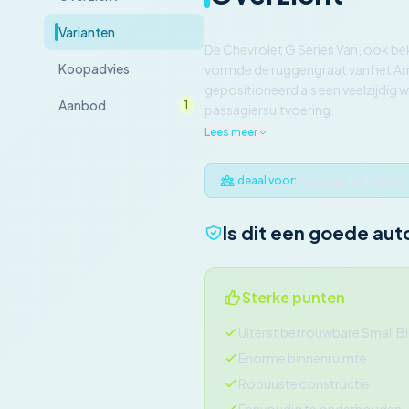
Varianten
De Chevrolet G Series Van, ook be
Koopadvies
vormde de ruggengraat van het Ame
gepositioneerd als een veelzijdig
Aanbod
1
passagiersuitvoering.
Lees meer
Camper liefhebber
Ideaal voor:
Is dit een goede aut
Sterke punten
Uiterst betrouwbare Small 
Enorme binnenruimte
Robuuste constructie