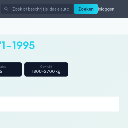
Zoeken
Inloggen
71-1995
aatsen
Gewicht
15
1800–2700 kg