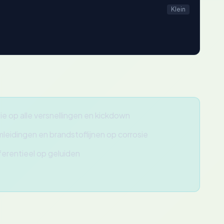
Klein
ie op alle versnellingen en kickdown
leidingen en brandstoflijnen op corrosie
ferentieel op geluiden