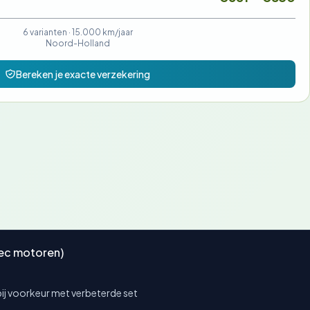
6 varianten ·
15.000 km/jaar
Noord-Holland
Bereken je exacte verzekering
tec motoren)
ij voorkeur met verbeterde set