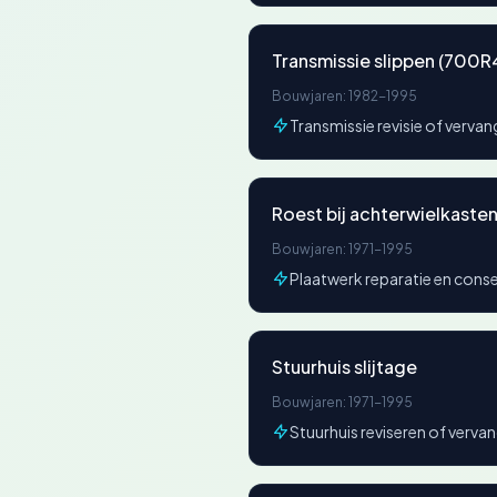
Transmissie slippen (700
Bouwjaren: 1982-1995
Transmissie revisie of vervan
Roest bij achterwielkaste
Bouwjaren: 1971-1995
Plaatwerk reparatie en cons
Stuurhuis slijtage
Bouwjaren: 1971-1995
Stuurhuis reviseren of verva