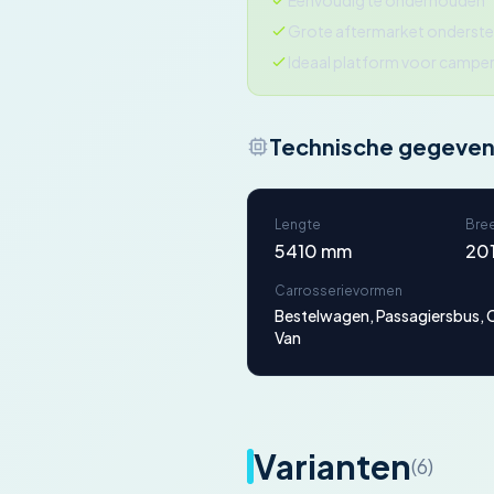
Eenvoudig te onderhouden
Grote aftermarket onderst
Ideaal platform voor camp
Technische gegeve
Lengte
Bre
5410 mm
20
Carrosserievormen
Bestelwagen, Passagiersbus, 
Van
Varianten
(6)