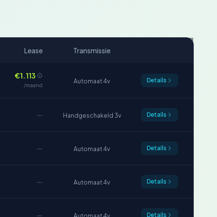
Lease
Transmissie
€1.113
Details
Automaat 4v
/maand
—
Details
Handgeschakeld 3v
—
Details
Automaat 4v
—
Details
Automaat 4v
—
Details
Automaat 4v