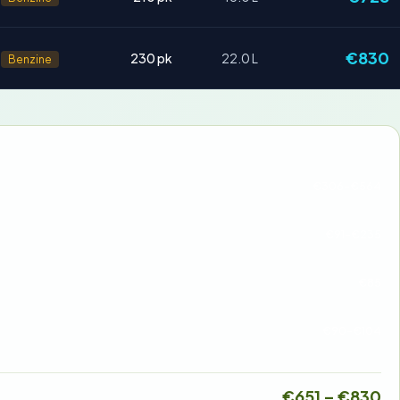
€830
230 pk
22.0 L
Benzine
€306-€564
€91-€235
€85
€90-€104
€651 – €830