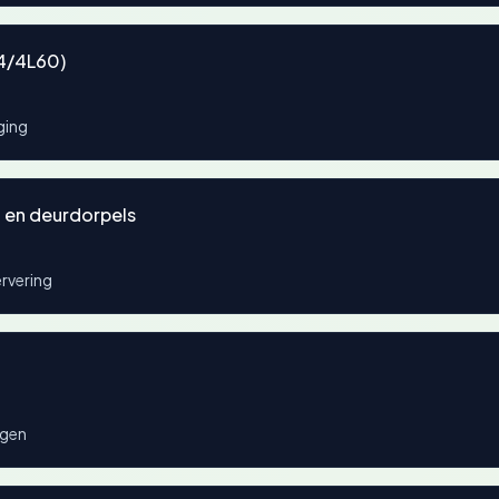
R4/4L60)
ging
n en deurdorpels
ervering
ngen