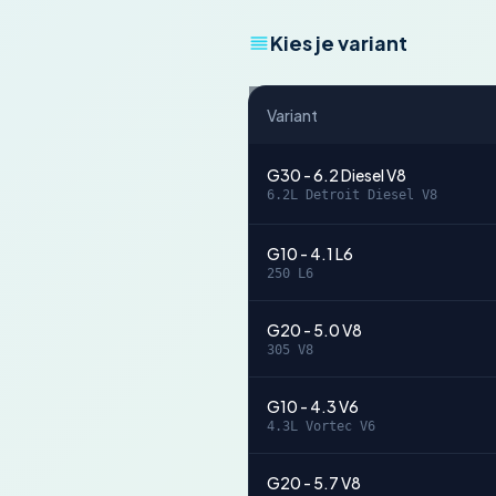
Kies je variant
Variant
G30 - 6.2 Diesel V8
6.2L Detroit Diesel V8
G10 - 4.1 L6
250 L6
G20 - 5.0 V8
305 V8
G10 - 4.3 V6
4.3L Vortec V6
G20 - 5.7 V8