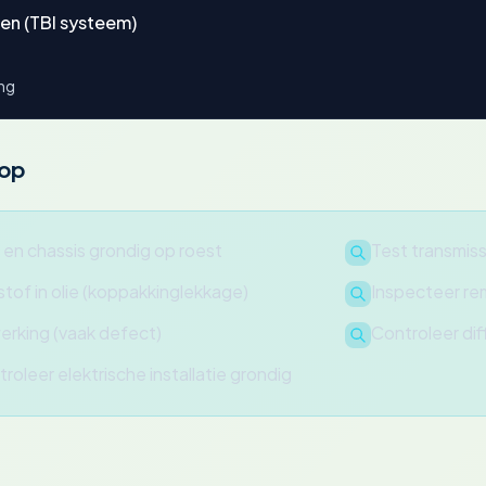
en (TBI systeem)
ing
oop
en chassis grondig op roest
Test transmiss
stof in olie (koppakkinglekkage)
Inspecteer rem
erking (vaak defect)
Controleer dif
troleer elektrische installatie grondig