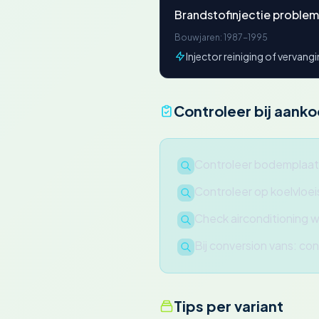
Brandstofinjectie problem
Bouwjaren: 1987-1995
Injector reiniging of vervang
Controleer bij aank
Controleer bodemplaat 
Controleer op koelvloei
Check airconditioning w
Bij conversion vans: con
Tips per variant