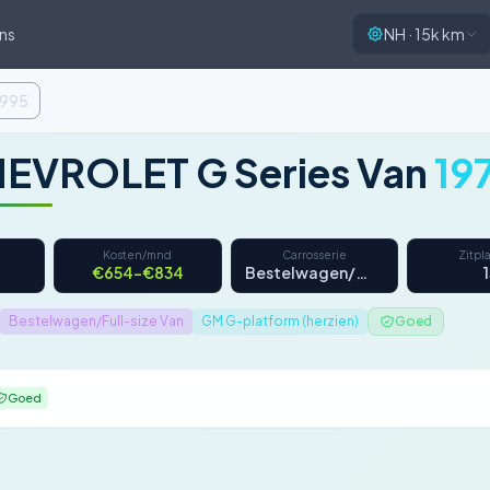
ns
NH · 15k km
1995
EVROLET G Series Van
19
Kosten/mnd
Carrosserie
Zitpl
€654–€834
Bestelwagen/Passagiersbus
Bestelwagen/Full-size Van
GM G-platform (herzien)
Goed
Goed