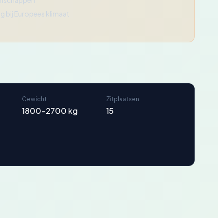
genschappen
g bij Europees klimaat
Gewicht
Zitplaatsen
1800-2700 kg
15