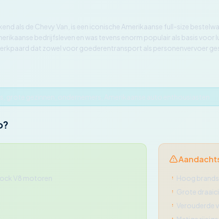
kend als de Chevy Van, is een iconische Amerikaanse full-size bestel
rikaanse bedrijfsleven en was tevens enorm populair als basis voor 
 werkpaard dat zowel voor goederentransport als personenvervoer ges
s, grote gezinnen, ondernemers, Amerikaanse auto enthousiasten
o?
Aandacht
Block V8 motoren
Hoog brands
Grote draaici
Verouderde v