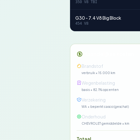
350 V8 TBI
G30 - 7.4 V8 Big Block
454 V8
Maandelijkse kosten
Brandstof
verbruik × 15.000 km
Wegenbelasting
basis + 82.1% opcenten
Verzekering
WA + beperkt casco (geschat)
Onderhoud
CHEVROLET gemiddelde × km
Totaal