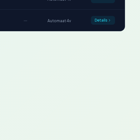
—
Details
Automaat 4v