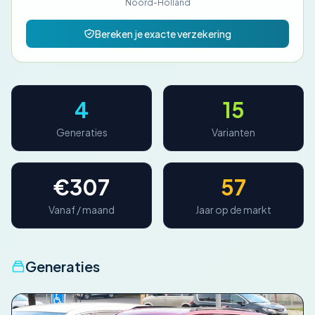
Noord-Holland
van het merk eren.
Bereken je exacte verzekering
4
15
Generaties
Varianten
€307
57
Vanaf / maand
Jaar op de markt
Generaties