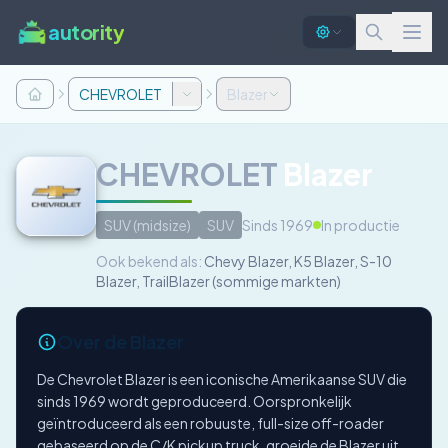
autority
CHEVROLET
Blazer
CHEVROLET
Blazer
SUV (midsize)
SUV
Sinds 1969
In productie
Ook bekend als:
Chevy Blazer, K5 Blazer, S-10
Blazer, TrailBlazer (sommige markten)
Over de Blazer
De Chevrolet Blazer is een iconische Amerikaanse SUV die
sinds 1969 wordt geproduceerd. Oorspronkelijk
geïntroduceerd als een robuuste, full-size off-roader
gebaseerd op de C/K pickup truck, groeide de Blazer uit