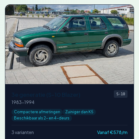
3e generatie (S-10 Blazer)
S-10
1983-1994
Compactere afmetingen
Zuiniger dan K5
Beschikbaar als 2- en 4-deurs
3 varianten
Vanaf €578/m