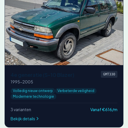
4e generatie (S-10 Blazer)
GMT330
1995-2005
Volledig nieuw ontwerp
Verbeterde veiligheid
Modernere technologie
3 varianten
Vanaf €616/m
Bekijk details