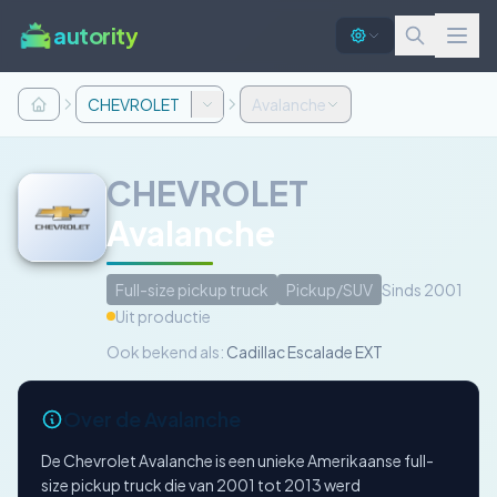
autority
CHEVROLET
Avalanche
CHEVROLET
Avalanche
Full-size pickup truck
Pickup/SUV
Sinds 2001
Uit productie
Ook bekend als:
Cadillac Escalade EXT
Over de Avalanche
De Chevrolet Avalanche is een unieke Amerikaanse full-
size pickup truck die van 2001 tot 2013 werd