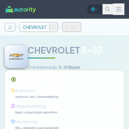
autority
CHEVROLET
S-10
CHEVROLET
S-10
Ook bekend als:
S-10 Blazer
Maandelijkse kosten
—
Brandstof
verbruik × km × brandstofprijs
—
Wegenbelasting
basis + provinciale opcenten
—
Verzekering
WA + beperkt casco (geschat)