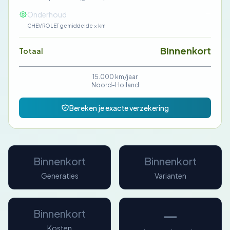
—
Onderhoud
CHEVROLET gemiddelde × km
Binnenkort
Totaal
15.000 km/jaar
Noord-Holland
Bereken je exacte verzekering
Binnenkort
Binnenkort
Generaties
Varianten
—
Binnenkort
Kosten