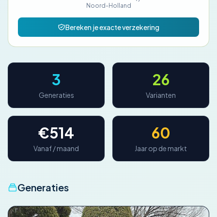
Noord-Holland
Bereken je exacte verzekering
3
26
Generaties
Varianten
€514
60
Vanaf / maand
Jaar op de markt
Generaties