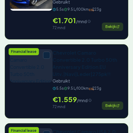
Gebruikt
5.5s
9.5 L/100km
223g
CO₂
€1.701
/mnd
Bekijk
72 mnd
Financial lease
Chevrolet Camaro
Convertible 2.0 Turbo 50th
Anniversary Edition EU
Uitv.|Navi|Leder|275pk!!
Gebruikt
5.5s
9.5 L/100km
223g
CO₂
€1.559
/mnd
Bekijk
72 mnd
Financial lease
Chevrolet Camaro USA 2.0