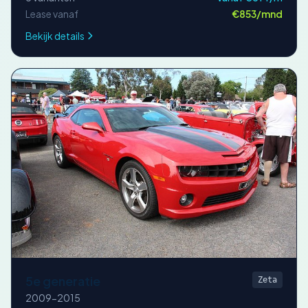
Lease vanaf
€853/mnd
Bekijk details
5e generatie
Zeta
2009-2015