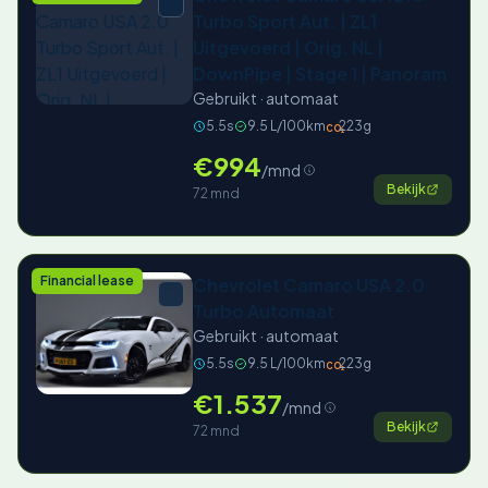
Turbo Sport Aut. | ZL1
Uitgevoerd | Orig. NL |
DownPipe | Stage 1 | Panoram
Gebruikt · automaat
5.5s
9.5 L/100km
223g
CO₂
€994
/mnd
Bekijk
72 mnd
Financial lease
Chevrolet Camaro USA 2.0
Turbo Automaat
Gebruikt · automaat
5.5s
9.5 L/100km
223g
CO₂
€1.537
/mnd
Bekijk
72 mnd