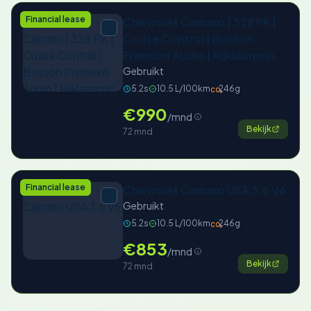
Financial lease
Chevrolet Camaro | 328 PK |
Cruise Control | Boston
Premium Audio | Rijklaarprijs
Gebruikt
5.2s
10.5 L/100km
246g
CO₂
€990
/mnd
Bekijk
72 mnd
Financial lease
Chevrolet Camaro USA 3.6 V6
Gebruikt
5.2s
10.5 L/100km
246g
CO₂
€853
/mnd
Bekijk
72 mnd