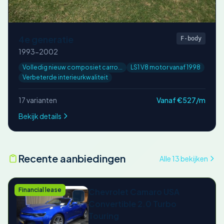
4e generatie
F-body
1993-2002
Volledig nieuw composiet carro...
LS1 V8 motor vanaf 1998
Verbeterde interieurkwaliteit
17 varianten
Vanaf €527/m
Bekijk details
Recente aanbiedingen
Alle 13 bekijken
Financial lease
Chevrolet Camaro USA
Convertible 2.0 Turbo
Touring