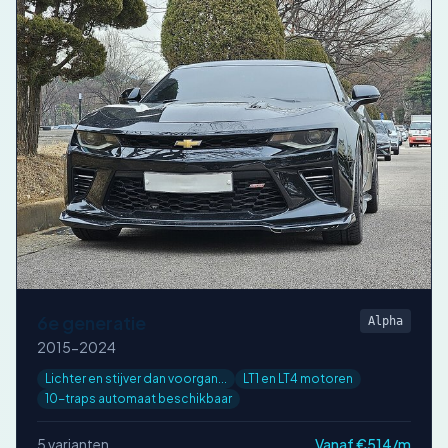
6e generatie
Alpha
2015-2024
Lichter en stijver dan voorgan...
LT1 en LT4 motoren
10-traps automaat beschikbaar
5 varianten
Vanaf €514/m