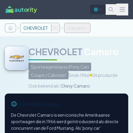
autority
CHEVROLET
Camaro
CHEVROLET
Camaro
Sportwagenklasse (Pony Car)
Coupé / Cabriolet
Sinds 1966
Uit productie
Ook bekend als:
Chevy Camaro
Over de Camaro
De Chevrolet Camaro is een iconische Amerikaanse
sportwagen die in 1966 werd geïntroduceerd als directe
concurrent van de Ford Mustang. Als 'pony car'