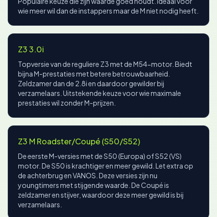
Populaire keuze die zijn waarde goed houdt. Ideaal voor
wie meer wil dan de instappers maar de M niet nodig heeft.
Z3 3.0i
Topversie van de reguliere Z3 met de M54-motor. Biedt
bijna M-prestaties met betere betrouwbaarheid.
Zeldzamer dan de 2.8i en daardoor gewilder bij
verzamelaars. Uitstekende keuze voor wie maximale
prestaties wil zonder M-prijzen.
Z3 M Roadster/Coupé (S50/S52)
De eerste M-versies met de S50 (Europa) of S52 (VS)
motor. De S50 is krachtiger en meer gewild. Let extra op
de achterbrug en VANOS. Deze versies zijn nu
youngtimers met stijgende waarde. De Coupé is
zeldzamer en stijver, waardoor deze meer gewild is bij
verzamelaars.