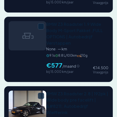
bij 15.000 km/jaar
Vraagprijs
BMW Z3 Roadster 1.9 Wide
Body M-Sport Pakket ,FULL
OPTIONS | Autobedrijf
Verstappen
None · — km
9.1s
8.8 L/100km
210g
CO₂
€577
/maand
€14.500
bij 15.000 km/jaar
Vraagprijs
BMW Z3 Roadster 2.8 | 192pk |
Wide body pre facelift |
&#8211; Autobedrijf
Wiefferink