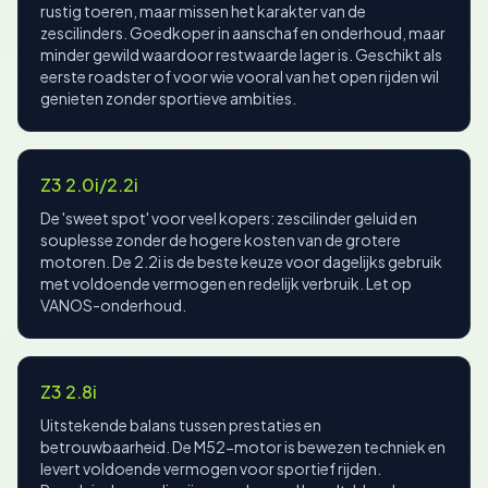
rustig toeren, maar missen het karakter van de
zescilinders. Goedkoper in aanschaf en onderhoud, maar
minder gewild waardoor restwaarde lager is. Geschikt als
eerste roadster of voor wie vooral van het open rijden wil
genieten zonder sportieve ambities.
Z3 2.0i/2.2i
De 'sweet spot' voor veel kopers: zescilinder geluid en
souplesse zonder de hogere kosten van de grotere
motoren. De 2.2i is de beste keuze voor dagelijks gebruik
met voldoende vermogen en redelijk verbruik. Let op
VANOS-onderhoud.
Z3 2.8i
Uitstekende balans tussen prestaties en
betrouwbaarheid. De M52-motor is bewezen techniek en
levert voldoende vermogen voor sportief rijden.