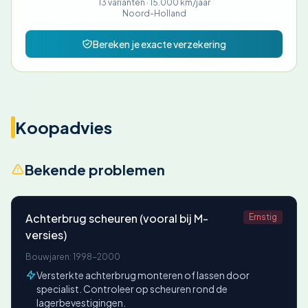
13 varianten ·
15.000 km/jaar
Noord-Holland
Bereken je exacte verzekering
Koopadvies
Bekende problemen
Achterbrug scheuren (vooral bij M-
Ernstig
versies)
Bouwjaren: 1998-2000
Versterkte achterbrug monteren of lassen door
specialist. Controleer op scheuren rond de
lagerbevestigingen.