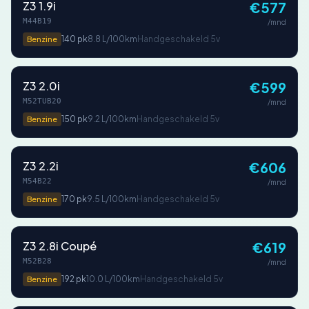
Z3 1.9i
€577
M44B19
/mnd
140 pk
8.8 L/100km
Handgeschakeld 5v
Benzine
Z3 2.0i
€599
M52TUB20
/mnd
150 pk
9.2 L/100km
Handgeschakeld 5v
Benzine
Z3 2.2i
€606
M54B22
/mnd
170 pk
9.5 L/100km
Handgeschakeld 5v
Benzine
Z3 2.8i Coupé
€619
M52B28
/mnd
192 pk
10.0 L/100km
Handgeschakeld 5v
Benzine