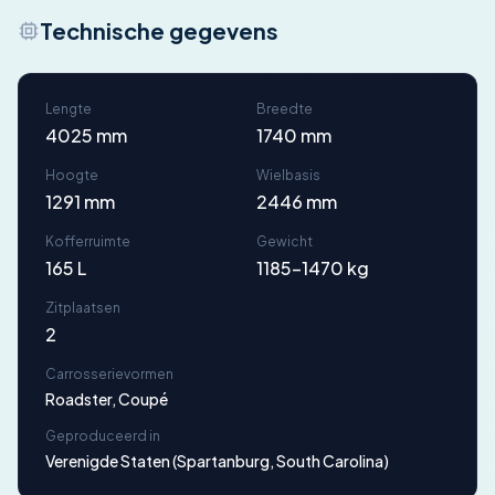
Technische gegevens
Lengte
Breedte
4025 mm
1740 mm
Hoogte
Wielbasis
1291 mm
2446 mm
Kofferruimte
Gewicht
165 L
1185-1470 kg
Zitplaatsen
2
Carrosserievormen
Roadster, Coupé
Geproduceerd in
Verenigde Staten (Spartanburg, South Carolina)