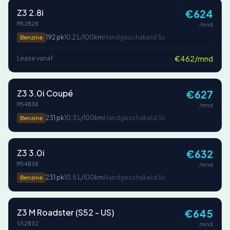
Z3 2.8i
€624
M52B28
/mnd
192 pk
10.2 L/100km
Handgeschakeld 5v
Benzine
€462/mnd
Lease vanaf
Z3 3.0i Coupé
€627
M54B30
/mnd
231 pk
10.3 L/100km
Handgeschakeld 5v
Benzine
Z3 3.0i
€632
M54B30
/mnd
231 pk
10.5 L/100km
Handgeschakeld 5v
Benzine
Z3 M Roadster (S52 - US)
€645
S52B32
/mnd