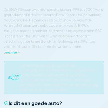
De BMW Z3 is een tweezits roadster die van 1995 tot 2002 werd
geproduceerd in de Amerikaanse BMW-fabriek in Spartanburg,
South Carolina. Het was de eerste BMW die volledig in de
Verenigde Staten werd gebouwd en markeerde BMW's
terugkeer naar het roadster-segment na de legendarische 507
uit de jaren vijftig. De Z3 werd wereldberoemd door zijn
verschijning in de James Bond-film GoldenEye in 1995, nog
voordat de auto officieel in de showrooms stond.
Lees meer
Liefhebbers van klassieke roadsters,
zondagsrijders, verzamelaars van youngtimers, en
rijders die een betaalbare instap in de BMW-
Ideaal
voor:
sportwagenwereld zoeken. De M-versies zijn
geschikt voor serieuze enthousiastelingen die een
toekomstige klassieker willen.
Is dit een goede auto?