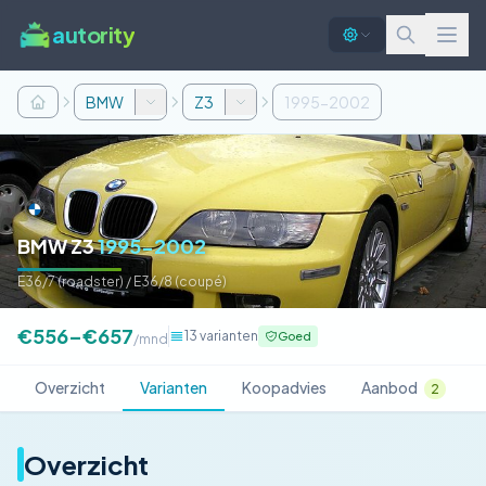
autority
BMW
Z3
1995-2002
BMW Z3
1995-2002
E36/7 (roadster) / E36/8 (coupé)
€556–€657
13 varianten
Goed
/mnd
Overzicht
Varianten
Koopadvies
Aanbod
2
Overzicht