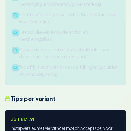
vervanging en achterbrug-versterking
Controleer op speling in de stuurinrichting en
wielophanging
Let op olieverlies bij de motor en
versnellingsbak
Check de staat van de leren bekleding en
dashboard (scheuren door zon)
Proefrit maken en letten op trillingen, geluiden
en schakelgedrag
Tips per variant
Z3 1.8i/1.9i
Instapversies met viercilinder motor. Acceptabel voor