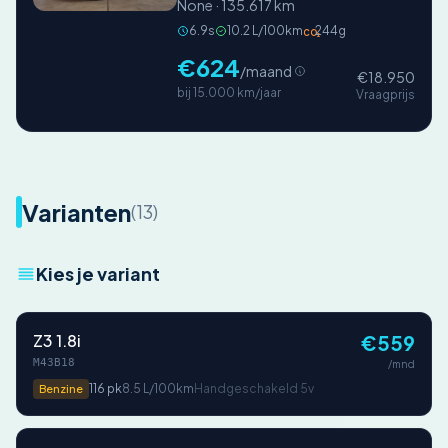
None · 135.617 km
6.9s
10.2 L/100km
244g
CO₂
€624
/maand
€18.950
bij 15.000 km/jaar
Vraagprijs
Varianten
(13)
Kies je variant
Z3 1.8i
€559
M43B18
/mnd
116 pk
8.5 L/100km
Handgeschakeld 5v
Benzine