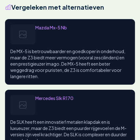
Vergeleken met alternatieven
Mazda Mx-5 Nb
De MX-5 is betrouwbaarder en goedkoper in onderhoud,
maar de Z3 biedt meer vermogen (vooral zescilinders) en
een prestigieuzer imago. De MX-5 heeft een beter
weggedrag voor puristen, de Z3 is comfortabeler voor
langere ritten.
Mercedes Slk R170
De SLK heeft een innovatief metalen klapdak en is
luxueuzer, maar de Z3 biedt een puurder rijgevoel en de M-
versies zijn veel krachtiger. De SLK is complexer en duurder