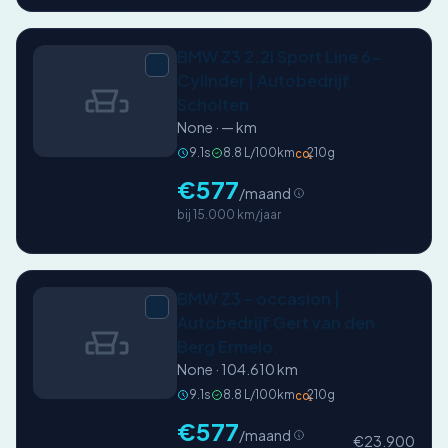
BMW Z3 2.2i Sport Line 6-
CylInder | Autobedrijf
Scholten
None · — km
9.1s
8.8 L/100km
210g
CO₂
€577
/maand
bij 15.000 km/jaar
BMW Z3 – occasion |
Autobedrijf Gert van den
Berg Ermelo.
None · 104.610 km
9.1s
8.8 L/100km
210g
CO₂
€577
/maand
€23.900