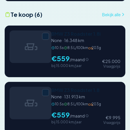
Te koop (6)
Bekijk alle
BMW Z3 Roadster 1.8i
None · 16.348 km
10.5s
8.5 L/100km
203g
CO₂
€559
/maand
€25.000
bij 15.000 km/jaar
Vraagprijs
BMW Z3 Roadster 1.8
None · 131.913 km
10.5s
8.5 L/100km
203g
CO₂
€559
/maand
€9.995
bij 15.000 km/jaar
Vraagprijs