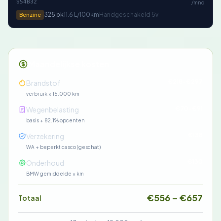
S54B32
/mnd
325 pk
11.6 L/100km
Handgeschakeld 5v
Benzine
Maandelijkse kosten
€218-€297
Brandstof
verbruik × 15.000 km
€70-€91
Wegenbelasting
basis + 82.1% opcenten
€138
Verzekering
WA + beperkt casco (geschat)
€130
Onderhoud
BMW gemiddelde × km
€556 – €657
Totaal