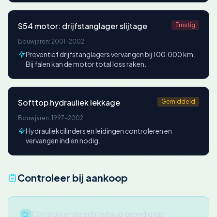
S54 motor: drijfstanglager slijtage
Ernstig
Bouwjaren: 2001-2002
Preventief drijfstanglagers vervangen bij 100.000 km.
Bij falen kan de motor total loss raken.
Softtop hydrauliek lekkage
Gemiddeld
Bouwjaren: 1997-2002
Hydrauliekcilinders en leidingen controleren en
vervangen indien nodig.
Controleer bij aankoop
Controleer de achterbrug grondig op