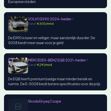
Europese steden
VOLVO EX90 2024-heden
Vanaf
€300/mnd
De EX90 is luxer en veiliger, maar aanzienlijk duurder. De
5008 biedt meer waar voor je geld
MERCEDES-BENZ EQB 2021-heden
Vanaf
€291/mnd
De EQB heeft premium badge maar minder bereik en
ruimte. De E-5008 biedt betere specificaties voor de prijs
Skoda Enyaq Coupe