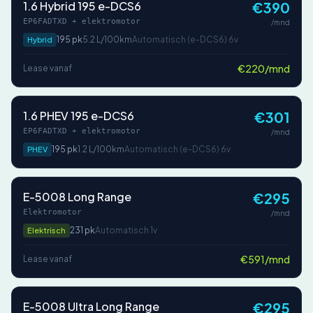
1.6 Hybrid 195 e-DCS6
€390
EP6FADTXD + elektromotor
/mnd
195 pk
5.2 L/100km
Automatisch (e-DCS6) 6v
Hybrid
€220/mnd
Lease vanaf
1.6 PHEV 195 e-DCS6
€301
EP6FADTXD + elektromotor
/mnd
195 pk
1.2 L/100km
Automatisch (e-DCS6) 6v
PHEV
E-5008 Long Range
€295
Elektromotor
/mnd
231 pk
Automatisch 1v
Elektrisch
€591/mnd
Lease vanaf
E-5008 Ultra Long Range
€295