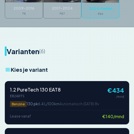
2009-2016
2017-2024
2024-heden
T8
P87
P84
Varianten
(6)
Kies je variant
1.2 PureTech 130 EAT8
€434
EB2ADTS
/mnd
130 pk
6.4 L/100km
Automatisch (EAT8) 8v
Benzine
€140/mnd
Lease vanaf