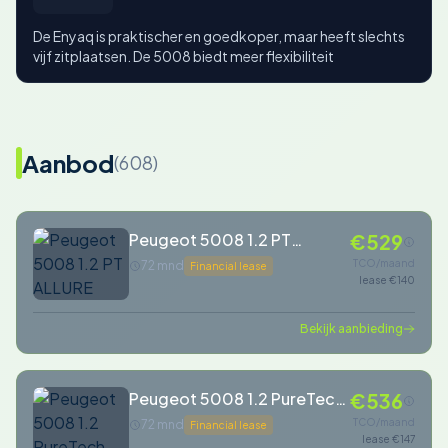
De Enyaq is praktischer en goedkoper, maar heeft slechts
vijf zitplaatsen. De 5008 biedt meer flexibiliteit
Aanbod
(608)
Peugeot 5008 1.2 PT
€529
ALLURE
TCO/maand
72 mnd
Financial lease
lease €140
Bekijk aanbieding
Peugeot 5008 1.2 PureTech
€536
Blue Lease Executive
TCO/maand
72 mnd
Financial lease
lease €147