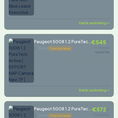
Bekijk aanbieding
Peugeot 5008 1.2 PureTech
€545
Active | EXPORT NAP
TCO/maand
72 mnd
Financial lease
lease €156
Camera Navi 7P |
Bekijk aanbieding
Peugeot 5008 1.2 PureTech
€572
Access
TCO/maand
72 mnd
Financial lease