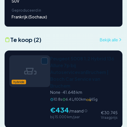
SUV
Geproduceerd in
Frankrijk (Sochaux)
Te koop (2)
Bekijk alle
Peugeot 5008 1.2 Hybrid 136
Allure 7p bij
AutoservicevanBruchem |
Bosch Car Service van
hybride
Bruchem
None · 41.648 km
10.8s
6.4 L/100km
145g
CO₂
€434
/maand
€30.745
bij 15.000 km/jaar
Vraagprijs