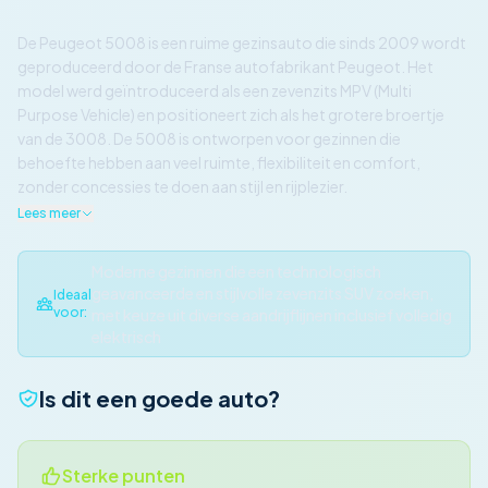
De Peugeot 5008 is een ruime gezinsauto die sinds 2009 wordt
geproduceerd door de Franse autofabrikant Peugeot. Het
model werd geïntroduceerd als een zevenzits MPV (Multi
Purpose Vehicle) en positioneert zich als het grotere broertje
van de 3008. De 5008 is ontworpen voor gezinnen die
behoefte hebben aan veel ruimte, flexibiliteit en comfort,
zonder concessies te doen aan stijl en rijplezier.
Lees meer
Moderne gezinnen die een technologisch
geavanceerde en stijlvolle zevenzits SUV zoeken,
Ideaal
voor:
met keuze uit diverse aandrijflijnen inclusief volledig
elektrisch
Is dit een goede auto?
Sterke punten