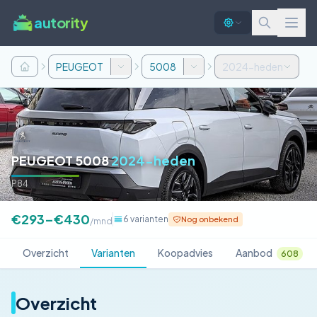
autority
PEUGEOT
5008
2024-heden
PEUGEOT 5008
2024-heden
P84
€293–€430
6 varianten
Nog onbekend
/mnd
Overzicht
Varianten
Koopadvies
Aanbod
608
Overzicht