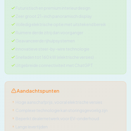
Futuristisch en premium interieurdesign
Zeer groot 21-inch panoramisch display
Volledig elektrische optie met uitstekend bereik
Ruimere derde zitrij dan voorganger
Geavanceerde rijhulpsystemen
Innovatieve steer-by-wire technologie
Snelladen tot 160 kW (elektrische versies)
Uitgebreide connectiviteit met ChatGPT
Aandachtspunten
Hoge aanschafprijs, vooral elektrische versies
Complexe technologie kan storingsgevoelig zijn
Beperkt dealernetwerk voor EV-onderhoud
Lange levertijden