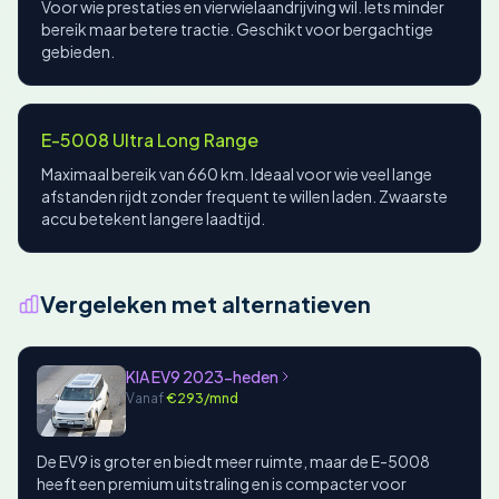
Voor wie prestaties en vierwielaandrijving wil. Iets minder
bereik maar betere tractie. Geschikt voor bergachtige
gebieden.
E-5008 Ultra Long Range
Maximaal bereik van 660 km. Ideaal voor wie veel lange
afstanden rijdt zonder frequent te willen laden. Zwaarste
accu betekent langere laadtijd.
Vergeleken met alternatieven
KIA EV9 2023-heden
Vanaf
€293/mnd
De EV9 is groter en biedt meer ruimte, maar de E-5008
heeft een premium uitstraling en is compacter voor