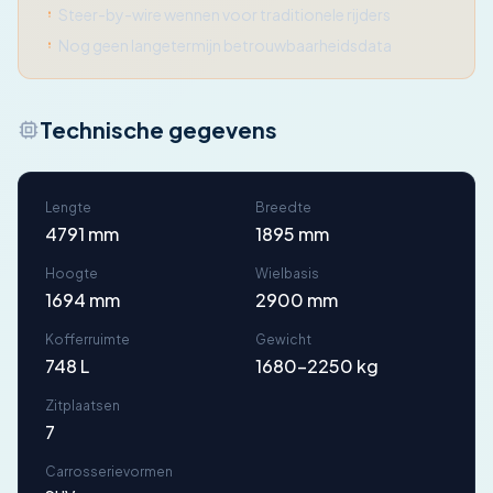
Steer-by-wire wennen voor traditionele rijders
Nog geen langetermijn betrouwbaarheidsdata
Technische gegevens
Lengte
Breedte
4791 mm
1895 mm
Hoogte
Wielbasis
1694 mm
2900 mm
Kofferruimte
Gewicht
748 L
1680-2250 kg
Zitplaatsen
7
Carrosserievormen