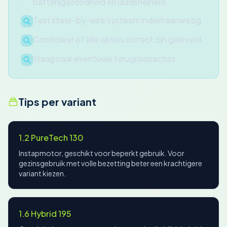
batterijgezondheid en laadsnelheid
Test steer-by-wire systeem indien aanwezig
Controleer of alle opties correct zijn geleverd
Vraag naar eventuele terugroepacties
Tips per variant
1.2 PureTech 130
Instapmotor, geschikt voor beperkt gebruik. Voor
gezinsgebruik met volle bezetting beter een krachtigere
variant kiezen.
1.6 Hybrid 195