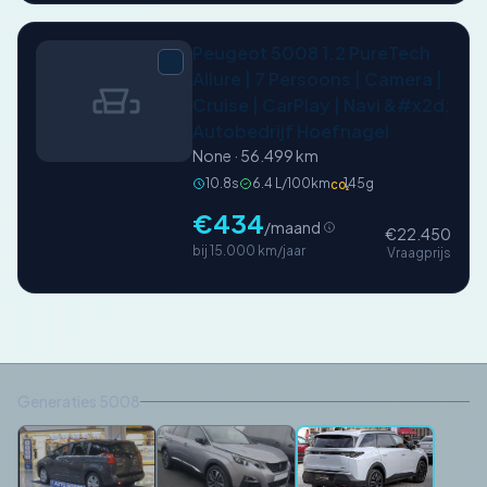
Peugeot 5008 1.2 PureTech
Allure | 7 Persoons | Camera |
Cruise | CarPlay | Navi &#x2d;
Autobedrijf Hoefnagel
None · 56.499 km
10.8s
6.4 L/100km
145g
CO₂
€434
/maand
€22.450
bij 15.000 km/jaar
Vraagprijs
Generaties 5008