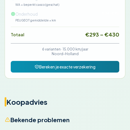
WA + beperkt casco (geschat)
€36-€90
Onderhoud
PEUGEOT gemiddelde × km
€293 – €430
Totaal
6 varianten ·
15.000 km/jaar
Noord-Holland
Bereken je exacte verzekering
Koopadvies
Bekende problemen