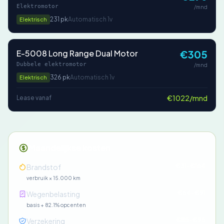
Elektromotor
/mnd
231 pk
Automatisch 1v
Elektrisch
E-5008 Long Range Dual Motor
€305
Dubbele elektromotor
/mnd
326 pk
Automatisch 1v
Elektrisch
€1022/mnd
Lease vanaf
Maandelijkse kosten
€31-€164
Brandstof
verbruik × 15.000 km
€64-€91
Wegenbelasting
basis + 82.1% opcenten
€85-€95
Verzekering