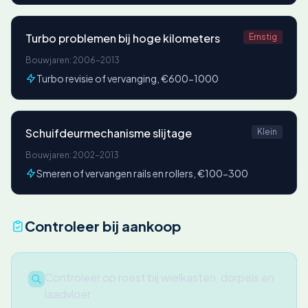
Turbo problemen bij hoge kilometers
Ernstig
Bouwjaren: 2006-2013
Turbo revisie of vervanging, €600-1000
Schuifdeurmechanisme slijtage
Klein
Bouwjaren: 2002-2013
Smeren of vervangen rails en rollers, €100-300
Controleer bij aankoop
Controleer op roest bij wielkasten, dorpels en
laadvloer