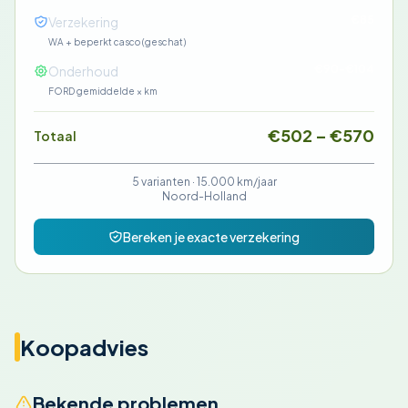
€85
Verzekering
WA + beperkt casco (geschat)
€90-€104
Onderhoud
FORD gemiddelde × km
€502 – €570
Totaal
5 varianten ·
15.000 km/jaar
Noord-Holland
Bereken je exacte verzekering
Koopadvies
Bekende problemen