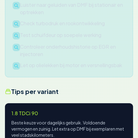
Luister naar geluiden van DMF bij stationair en
optrekken
Check turbodruk en rookontwikkeling
Test schuifdeur op soepele werking
Controleer onderhoudshistorie op EGR en
injectoren
Let op olielekken bij motor en versnellingsbak
Tips per variant
1.8 TDCi 90
Beste keuze voor dagelijks gebruik. Voldoende
vermogen en zuinig. Let extra op DMF bij exemplaren met
veel stadskilometers.