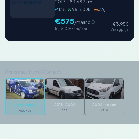
2013 · 183.682 km
17.5s
6.5 L/100km
172g
CO₂
€575
/maand
€3.950
bij 15.000 km/jaar
Vraagprijs
Generaties Transit Connect
2013-2022
2022-heden
2002-2013
PJ2
V710
P65/P70