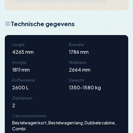
Relatief hoog brandstofverbruik benzineversie
Technische gegevens
Lengte
Breedte
4265 mm
1786 mm
Hoogte
Wielbasis
1811 mm
2664 mm
Kofferruimte
Gewicht
2600 L
1350-1580 kg
Zitplaatsen
2
Carrosserievormen
Bestelwagen kort, Bestelwagen lang, Dubbele cabine,
Combi