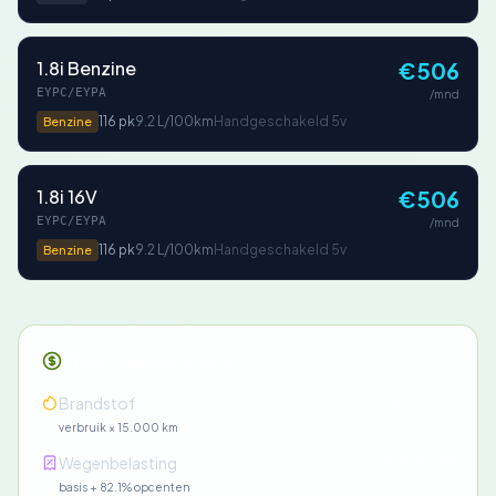
1.8i Benzine
€506
EYPC/EYPA
/mnd
116 pk
9.2 L/100km
Handgeschakeld 5v
Benzine
1.8i 16V
€506
EYPC/EYPA
/mnd
116 pk
9.2 L/100km
Handgeschakeld 5v
Benzine
Maandelijkse kosten
€142-€236
Brandstof
verbruik × 15.000 km
€91-€235
Wegenbelasting
basis + 82.1% opcenten