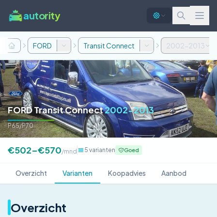
autority
FORD
Transit Connect
2002-2013
FORD Transit Connect
2002-2013
P65/P70
€502–€570
5 varianten
Goed
/mnd
Overzicht
Varianten
Koopadvies
Aanbod
Overzicht