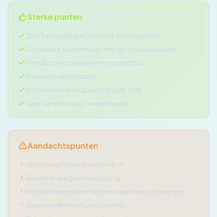
Sterke punten
Zeer betrouwbare Duratorq dieselmotoren
Compacte buitenmaten met groot laadvolume
Goedkope onderdelen en onderhoud
Robuuste constructie
Uitstekende wendbaarheid in de stad
Lage aanschafprijs tweedehands
Aandachtspunten
Verouderd interieur en comfort
Beperkte veiligheidsuitrusting
Hogere exemplaren hebben vaak roestproblemen
Geen moderne rijhulpsystemen