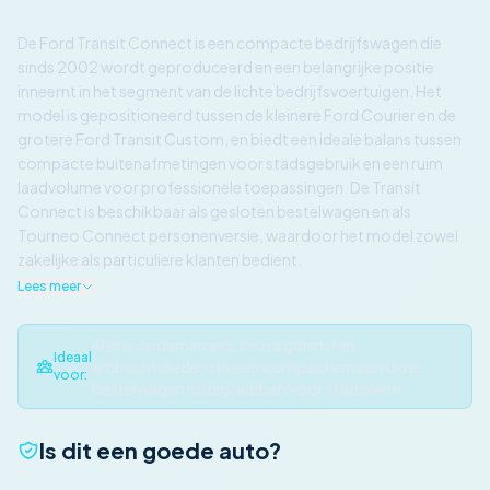
De Ford Transit Connect is een compacte bedrijfswagen die
sinds 2002 wordt geproduceerd en een belangrijke positie
inneemt in het segment van de lichte bedrijfsvoertuigen. Het
model is gepositioneerd tussen de kleinere Ford Courier en de
grotere Ford Transit Custom, en biedt een ideale balans tussen
compacte buitenafmetingen voor stadsgebruik en een ruim
laadvolume voor professionele toepassingen. De Transit
Connect is beschikbaar als gesloten bestelwagen en als
Tourneo Connect personenversie, waardoor het model zowel
zakelijke als particuliere klanten bedient.
Lees meer
Kleine ondernemers, bezorgdiensten,
Ideaal
ambachtslieden die een compacte maar ruime
voor:
bestelwagen nodig hebben voor stadswerk
Is dit een goede auto?