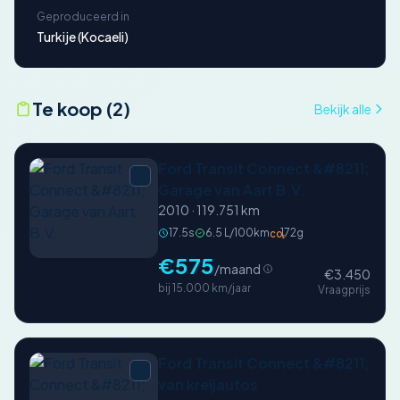
Geproduceerd in
Turkije (Kocaeli)
Te koop (2)
Bekijk alle
Ford Transit Connect &#8211;
Garage van Aart B.V.
2010 · 119.751 km
17.5s
6.5 L/100km
172g
CO₂
€575
/maand
€3.450
bij 15.000 km/jaar
Vraagprijs
Ford Transit Connect &#8211;
van kreijautos