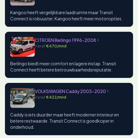
Kangoo heeft vergelijkbare laadruimte maar Transit
Connect is robuuster. Kangoo heeft meer motoropties.
CITROEN Berlingo 1996-2008
Vanaf
€470/mnd
Berlingo biedt meer comfort en lagere instap. Transit
Connect heeft betere betrouwbaarheidsreputatie.
VOLKSWAGEN Caddy 2003-2020
Vanaf
€422/mnd
Caddy is iets duurder maar heeft moderner interieur en
betere restwaarde. Transit Connect is goedkoper in
onderhoud.