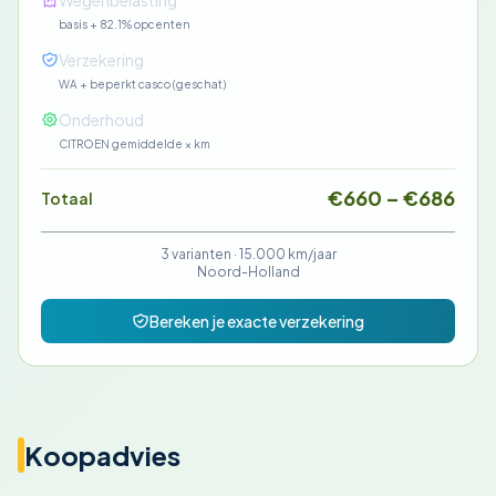
Wegenbelasting
basis + 82.1% opcenten
€120
Verzekering
WA + beperkt casco (geschat)
€90
Onderhoud
CITROEN gemiddelde × km
€660 – €686
Totaal
3 varianten ·
15.000 km/jaar
Noord-Holland
Bereken je exacte verzekering
Koopadvies