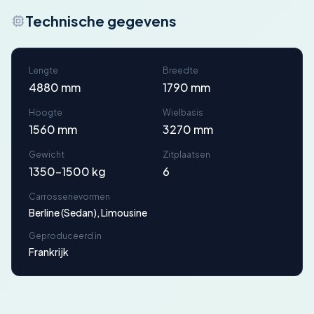
Technische gegevens
Lengte
Breedte
4880 mm
1790 mm
Hoogte
Wielbasis
1560 mm
3270 mm
Gewicht
Zitplaatsen
1350-1500 kg
6
Carrosserievormen
Berline (Sedan), Limousine
Geproduceerd in
Frankrijk