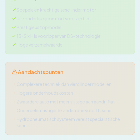
Soepele en krachtige zescilinder motor
Uitzonderlijk rijcomfort voor zijn tijd
Prestigieus topmodel
15-Six H is voorloper van DS-technologie
Hoge verzamelwaarde
Aandachtspunten
Complexere techniek dan viercilinder modellen
Hogere onderhoudskosten
Zwaardere auto met meer slijtage aan aandrijflijn
Onderdelen lastiger te vinden dan voor 11-serie
Hydropneumatisch systeem vereist specialistische
kennis