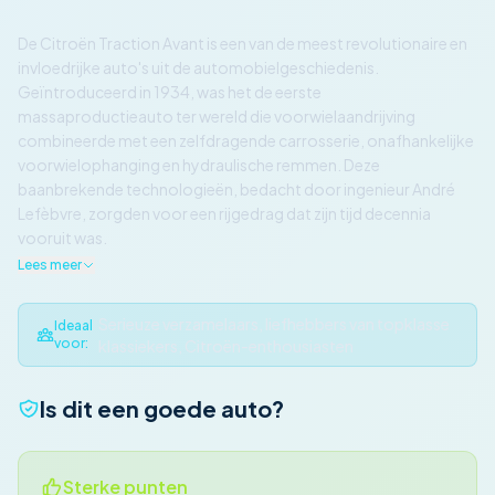
De Citroën Traction Avant is een van de meest revolutionaire en
invloedrijke auto's uit de automobielgeschiedenis.
Geïntroduceerd in 1934, was het de eerste
massaproductieauto ter wereld die voorwielaandrijving
combineerde met een zelfdragende carrosserie, onafhankelijke
voorwielophanging en hydraulische remmen. Deze
baanbrekende technologieën, bedacht door ingenieur André
Lefèbvre, zorgden voor een rijgedrag dat zijn tijd decennia
vooruit was.
Lees meer
Serieuze verzamelaars, liefhebbers van topklasse
Ideaal
voor:
klassiekers, Citroën-enthousiasten
Is dit een goede auto?
Sterke punten