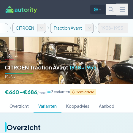
autority
CITROEN
Traction Avant
1938-1955
CITROEN Traction Avant
1938-1955
15-Six
€660–€686
3 varianten
Gemiddeld
/mnd
Overzicht
Varianten
Koopadvies
Aanbod
Overzicht