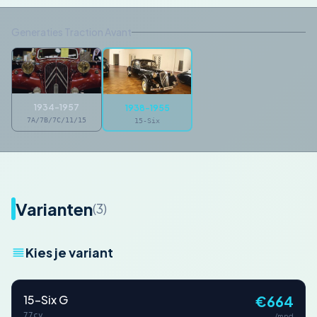
Generaties Traction Avant
1934-1957
1938-1955
7A/7B/7C/11/15
15-Six
Varianten
(3)
Kies je variant
15-Six G
€664
77cv
/mnd