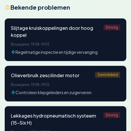
Bekende problemen
Slijtage kruiskoppelingen door hoog
Ernstig
koppel
Bouwjaren: 1938-1955
Regelmatige inspectie en tijdige vervanging
Olieverbruik zescilinder motor
Gemiddeld
Bouwjaren: 1938-1955
Controleer klepgeleiders en zuigerveren
Lekkages hydropneumatisch systeem
Ernstig
(15-Six H)