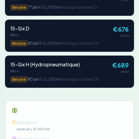
77 pk
14.0 L/100km
Handgeschakeld 3v
Benzine
15-Six D
€676
80cv
/mnd
80 pk
14.5 L/100km
Handgeschakeld 3v
Benzine
15-Six H (Hydropneumatique)
€689
80cv
/mnd
80 pk
15.0 L/100km
Handgeschakeld 3v
Benzine
Maandelijkse kosten
€359-€384
Brandstof
verbruik × 15.000 km
€91