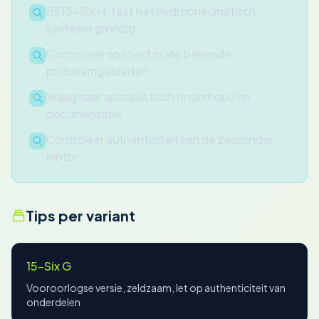
Bij 15-Six H: test het hydropneumatisch
systeem grondig
Controleer op roest in alle bekende
probleemgebieden
Vraag naar specialistisch onderhoud en
documentatie
Controleer authenticiteit van de zescilinder
motor
Tips per variant
15-Six G
Vooroorlogse versie, zeldzaam, let op authenticiteit van
onderdelen