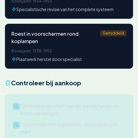
Bouwjaren: 1954-1955
Specialistische revisie van het complete systeem
Roest in voorschermen rond
Gemiddeld
koplampen
Bouwjaren: 1938-1955
Plaatwerk herstel door specialist
Controleer bij aankoop
Controleer de staat van de aandrijfassen en
kruiskoppelingen
Luister naar motorgeluiden, vooral bij koude
start