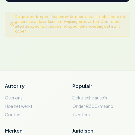
De getoonde specificaties en koopadvies zijn gebaseerd op
generieke data en kunnen afwijkingen bevatten. Controleer
altijd de specificaties van het specifieke voertuig dat u wilt
kopen.
Autority
Populair
Over ons
Elektrische auto's
Hoe het werkt
Onder €300/maand
Contact
7-zitters
Merken
Juridisch