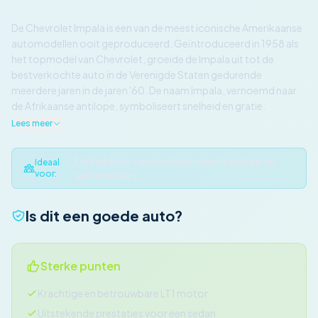
De Chevrolet Impala is een van de meest iconische Amerikaanse
automodellen ooit geproduceerd. Geïntroduceerd in 1958 als
het topmodel van Chevrolet, groeide de Impala uit tot de
bestverkochte auto in de Verenigde Staten gedurende
meerdere jaren in de jaren '60. De naam Impala, vernoemd naar
de Afrikaanse antilope, symboliseert snelheid en gratie.
Lees meer
Liefhebbers van moderne muscle sedans en
Ideaal
voor:
verzamelaars
Is dit een goede auto?
Sterke punten
Krachtige en betrouwbare LT1 motor
Uitstekende prestaties voor een sedan