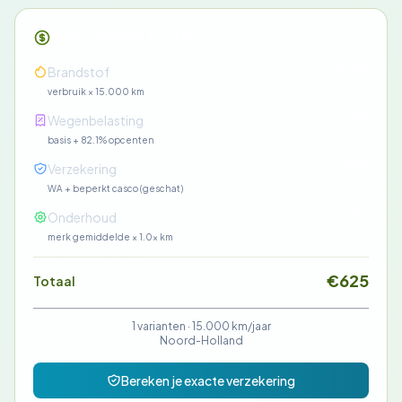
Maandelijkse kosten
€359
Brandstof
verbruik × 15.000 km
€91
Wegenbelasting
basis + 82.1% opcenten
€85
Verzekering
WA + beperkt casco (geschat)
€90
Onderhoud
merk gemiddelde × 1.0× km
€625
Totaal
1 varianten ·
15.000 km/jaar
Noord-Holland
Bereken je exacte verzekering