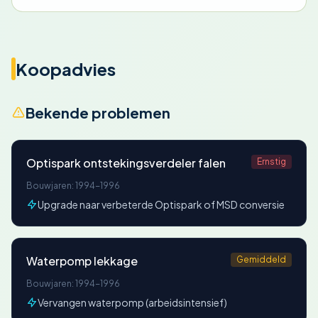
Koopadvies
Bekende problemen
Optispark ontstekingsverdeler falen
Ernstig
Bouwjaren: 1994-1996
Upgrade naar verbeterde Optispark of MSD conversie
Waterpomp lekkage
Gemiddeld
Bouwjaren: 1994-1996
Vervangen waterpomp (arbeidsintensief)