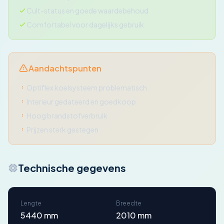
Cult-status en goede waardebehoud
Comfortabel voor dagelijks gebruik
Aandachtspunten
Optiflex koelsysteem problematisch
Interieur gedateerd en goedkoop
Hoog brandstofverbruik
Prijzen sterk gestegen
Technische gegevens
Lengte
Breedte
5440 mm
2010 mm