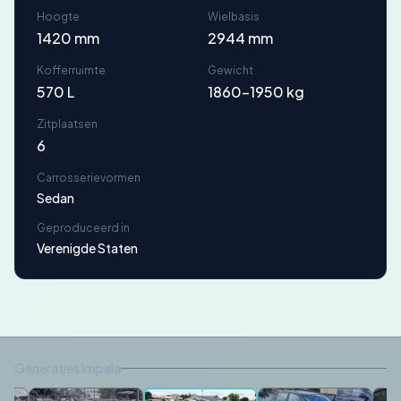
Hoogte
Wielbasis
1420 mm
2944 mm
Kofferruimte
Gewicht
570 L
1860-1950 kg
Zitplaatsen
6
Carrosserievormen
Sedan
Geproduceerd in
Verenigde Staten
Generaties Impala