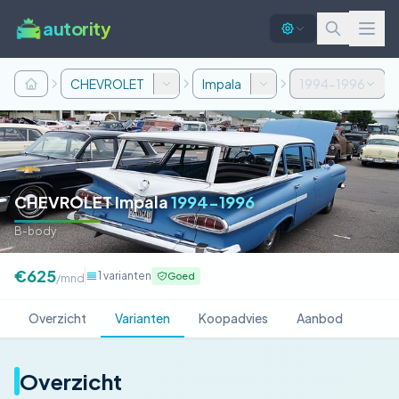
autority
CHEVROLET
Impala
1994-1996
CHEVROLET Impala
1994-1996
B-body
€625
1 varianten
Goed
/mnd
Overzicht
Varianten
Koopadvies
Aanbod
Overzicht