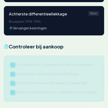
Achterste differentieellekkage
Klein
Bouwjaren: 1994-1996
Vervangen keerringen
Controleer bij aankoop
Controleer of Optispark recent vervangen is
Inspecteer op koelvloeistoflekkage
Check transmissie op harde schakelingen
Verifieer authenticiteit - veel klonen in omloop