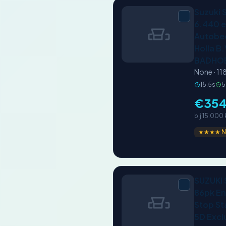
Suzuki 
6.440 e
Autobed
Holla B.
BADHO
None · 1
15.5s
5
€35
bij 15.000
★★★★ N
SUZUKI 
86pk En
Stop St
5D Excl