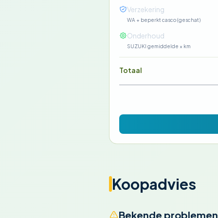
Verzekering
WA + beperkt casco (geschat)
Onderhoud
SUZUKI gemiddelde × km
Totaal
Koopadvies
Bekende problemen