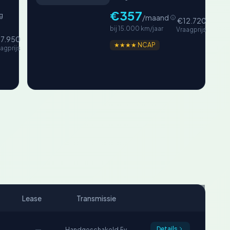
€357
g
/maand
€12.720
bij 15.000 km/jaar
Vraagprijs
7.950
★★★★ NCAP
agprijs
Lease
Transmissie
—
Details
Handgeschakeld 5v