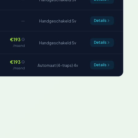
—
Details
Handgeschakeld 5v
€193
Details
Handgeschakeld 5v
/maand
€193
Details
Automaat (4-traps) 4v
/maand