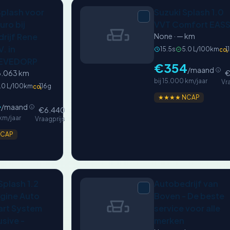
Splash voor
Suzuki Splash 1.0
uro bij
VVT Comfort EAS
rijf Rene
None · — km
V. in
15.5s
5.0 L/100km
1
CO₂
EVEDORP
€354
/maand
18.063 km
€
bij 15.000 km/jaar
Vr
.0 L/100km
116g
CO₂
★★★★ NCAP
4
/maand
€6.440
 km/jaar
Vraagprijs
CAP
Splash 1.2
Autobedrijf van
gine Auto
Boven - De beste
art System
service voor alle
usive -
merken