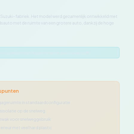
 Suzuki-fabriek. Het model werd gezamenlijk ontwikkeld met
adsauto met de ruimte van een grotere auto, dankzij de hoge
sauto zoeken met hoge instap en goed overzicht
spunten
ageruimte in standaardconfiguratie
sisolatie op de snelweg
 zwak voor snelweggebruik
erieur met veel hard plastic