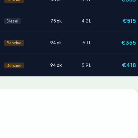
€515
75 pk
4.2 L
Diesel
€355
94 pk
5.1 L
Benzine
€418
94 pk
5.9 L
Benzine
€92-€151
€49-€235