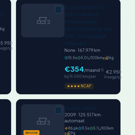
Suzuki Splash 1.0
SS
5Drs Comfort.
Mooie wagen.
Airconditioning. Nw
16g
APK - Autobedrijf
5.950
Veenstra
aagprijs
None · 167.979 km
15.5s
5.0 L/100km
116g
CO₂
€354
/maand
€2.950
bij 15.000 km/jaar
Vraagprijs
★★★★ NCAP
Suzuki Splash
2009 · 125.517 km ·
automaat
86 pk
11.5s
5.1 L/100km
benzine
119g
CO₂