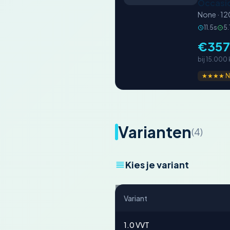
Occasi
None · 1
11.5s
5.
€357
bij 15.000
★★★★ N
Varianten
(4)
Kies je variant
Variant
1.0 VVT