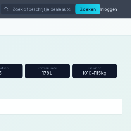
Zoeken
Inloggen
aatsen
Kofferruimte
Gewicht
5
178 L
1010–1115 kg