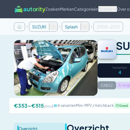
autority
Zoeken
Merken
Categorieën
Kosten
Over o
SUZUKI
Splash
2008-2015
SU
Varianten
4
EXB22
A-segm
€353–€515
4 varianten
Mini-MPV / Hatchback
Goed
/mnd
Overzicht
Overzicht