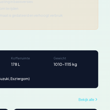
usting in basisversies
 om te rijden
maat is gedateerd en verhoogt verbruik
Kofferruimte
Gewicht
178 L
1010-1115 kg
Suzuki, Esztergom)
Bekijk alle