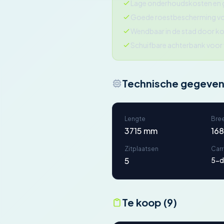
Lage onderhoudskosten en
Goede roestbescherming vo
Wendbaar in de stad door kor
Schuifbare achterbank voor 
Technische gegeve
Lengte
Bre
3715 mm
16
Zitplaatsen
Car
5
5-d
Te koop (9)