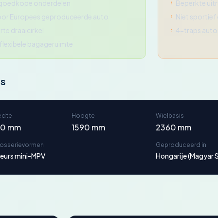
 goedkope onderdelen
Beperkte uitr
or Europees geproduceerde auto
Niet sportief
te draaicirkel
4-traps auto
flexibele bagageruimte
ns
edte
Hoogte
Wielbasis
80 mm
1590 mm
2360 mm
rosserievormen
Geproduceerd in
eurs mini-MPV
Hongarije (Magyar 