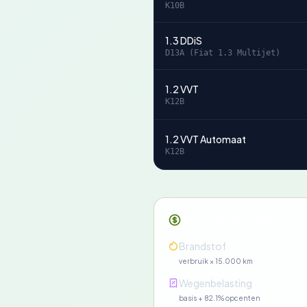
K10B
1.3 DDiS
D13A (Fiat 1.3 Multijet)
1.2 VVT
K12B
1.2 VVT Automaat
K12B
Maandelijkse kosten
Brandstof
verbruik × 15.000 km
Wegenbelasting
basis + 82.1% opcenten