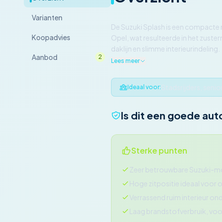
Varianten
De Suzuki Splash is een compacte
Koopadvies
Opel, wat resulteerde in het zuste
daklijn en slimme interieurindeling.
Aanbod
2
Lees meer
Stadsrijders, seni
Ideaal voor:
Is dit een goede aut
Sterke punten
Zeer betrouwbare Suzuki-mo
Hoge zitpositie ideaal voor
Verrassend ruim interieur 
Laag brandstofverbruik, voora