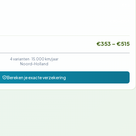
€85
€90-€104
€353 – €515
4 varianten ·
15.000 km/jaar
Noord-Holland
Bereken je exacte verzekering