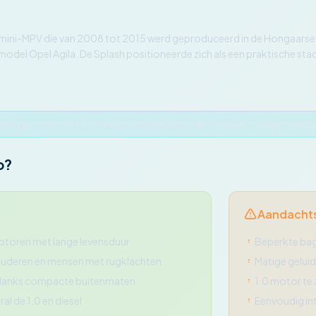
 mini-MPV die van 2008 tot 2015 werd geproduceerd in de Hongaarse
rmodel Opel Agila. De Splash positioneerde zich als een praktische st
oren, gezinnen met kleine kinderen die een praktische en zuinige stad
o?
Aandacht
toren met lange levensduur
Beperkte bag
 ouderen en mensen met rugklachten
Matige geluid
ondanks compacte buitenmaten
1.0 motor te
l de 1.0 en diesel
Eenvoudig int