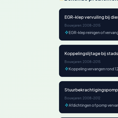
EGR-klep vervuiling bij die
Bouwjaren: 2008-2015
EGR-klep reinigen of verva
Koppelingslijtage bij stad
Bouwjaren: 2008-2015
Koppeling vervangen rond
Stuurbekrachtigingspomp 
Bouwjaren: 2008-2012
Afdichtingen of pomp verv