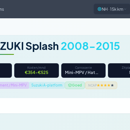
ns
NH · 15k km
ZUKI Splash
2008-2015
Kosten/mnd
Carrosserie
Zitpl
€354–€525
Mini-MPV / Hatchback
ent / Mini-MPV
Suzuki A-platform
Goed
NCAP