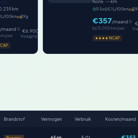
ons
None · — km
20.235 km
11.5s
5.1 L/100km
119
CO₂
1 L/100km
119g
CO₂
€357
/maand
€
bij 15.000 km/jaar
/maand
Vra
€6.900
 km/jaar
Vraagprijs
★★★★ NCAP
CAP
Brandstof
Vermogen
Verbruik
Kosten/maand
€353
65 pk
5.0 L
Benzine