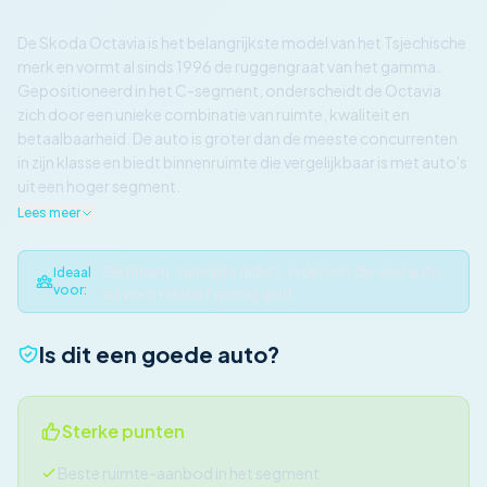
De Skoda Octavia is het belangrijkste model van het Tsjechische
merk en vormt al sinds 1996 de ruggengraat van het gamma.
Gepositioneerd in het C-segment, onderscheidt de Octavia
zich door een unieke combinatie van ruimte, kwaliteit en
betaalbaarheid. De auto is groter dan de meeste concurrenten
in zijn klasse en biedt binnenruimte die vergelijkbaar is met auto's
uit een hoger segment.
Lees meer
Gezinnen, zakelijke rijders, iedereen die veel auto
Ideaal
voor:
wil voor relatief weinig geld
Is dit een goede auto?
Sterke punten
Beste ruimte-aanbod in het segment