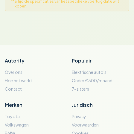
altijd de specificaties van het specifieke voertuig dat u wilt
kopen.
Autority
Populair
Over ons
Elektrische auto's
Hoe het werkt
Onder €300/maand
Contact
7-zitters
Merken
Juridisch
Toyota
Privacy
Volkswagen
Voorwaarden
BMW
Cookies