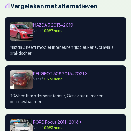
Vergeleken met alternatieven
MAZDA 3 2013-2019
Vanaf
€397/mnd
Mazda 3 heeft mooier interieur en rijdt leuker, Octavia is
praktischer
PEUGEOT 308 2013-2021
Vanaf
€374/mnd
308 heeft moderner interieur, Octavia is ruimer en
betrouwbaarder
FORD Focus 2011-2018
Vanaf
€393/mnd