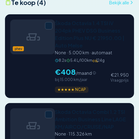
Te koop (4)
Bekijk alle
Škoda Octavia 1.4 TSI iV
204pk PHEV DSG Business
Edition Plus NU € 21950.00 |
Auto Melse
phev
None · 5.000 km · automaat
8.2s
5.4 L/100km
124g
CO₂
€408
/maand
€21.950
bij 15.000 km/jaar
Vraagprijs
★★★★★ NCAP
Skoda Octavia Combi 1.2 TSI
Ambition Business Line LAGE
KM/AIRCO/CRUISE/NAP
None · 115.326 km