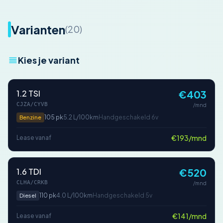
Varianten
(20)
Kies je variant
1.2 TSI
€403
CJZA/CYVB
/mnd
105 pk
5.2 L/100km
Handgeschakeld 6v
Benzine
€193/mnd
Lease vanaf
1.6 TDI
€520
CLHA/CRKB
/mnd
110 pk
4.0 L/100km
Handgeschakeld 5v
Diesel
€141/mnd
Lease vanaf