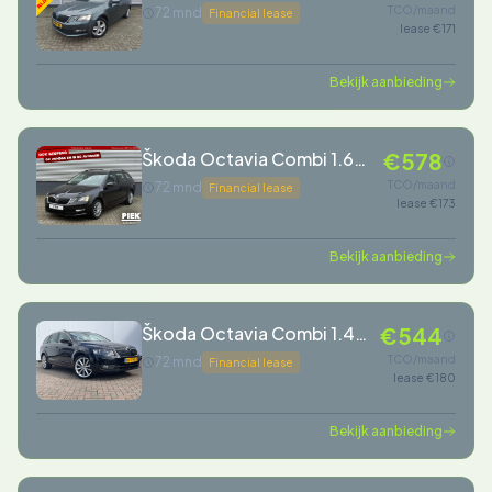
TSI Greentech Ambition,
TCO/maand
72 mnd
Financial lease
lease €171
Bekijk aanbieding
Škoda Octavia Combi 1.6
€578
TDI Ambition AUTOMAAT
TCO/maand
72 mnd
Financial lease
lease €173
EXPORTPRIJS
Bekijk aanbieding
Škoda Octavia Combi 1.4
€544
TSI Style Xenon Aut
TCO/maand
72 mnd
Financial lease
lease €180
Trekhaak Canton Stoelverw
Carplay Voll.Onderhouden!
Bekijk aanbieding