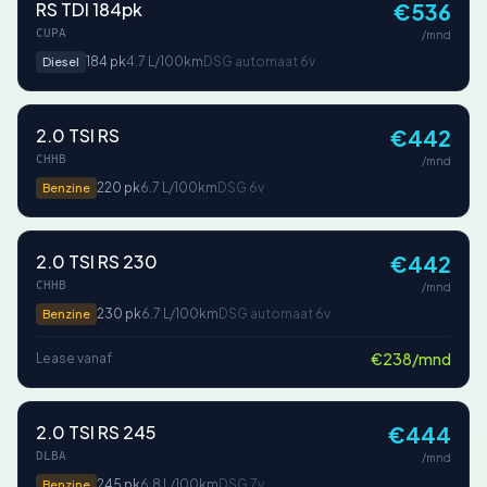
RS TDI 184pk
€536
CUPA
/mnd
184 pk
4.7 L/100km
DSG automaat 6v
Diesel
2.0 TSI RS
€442
CHHB
/mnd
220 pk
6.7 L/100km
DSG 6v
Benzine
2.0 TSI RS 230
€442
CHHB
/mnd
230 pk
6.7 L/100km
DSG automaat 6v
Benzine
€238/mnd
Lease vanaf
2.0 TSI RS 245
€444
DLBA
/mnd
245 pk
6.8 L/100km
DSG 7v
Benzine