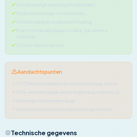
Hoogwaardige afwerking en materialen
Moderne en zuinige motorenreeks
Uitstekende prijs-kwaliteitverhouding
Praktische details (paraplu in deur, ijskrabber in
tankklep)
Comfortabel onderstel
Aandachtspunten
1.5 TSI kan last hebben van schokken bij lage toeren
DSG-versnellingsbak vereist regelmatig onderhoud
Sommige infotainment-bugs
Achterlichten kunnen condensvorming vertonen
Technische gegevens