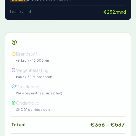
€252/mnd
Lease vanaf
Maandelijkse kosten
€88-€174
Brandstof
verbruik × 15.000 km
€91-€235
Wegenbelasting
basis + 82.1% opcenten
€85
Verzekering
WA + beperkt casco (geschat)
€90-€104
Onderhoud
SKODA gemiddelde × km
€356 – €537
Totaal