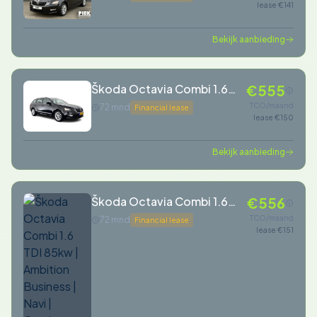
lease €141
EXPORTPRIJS
Bekijk aanbieding
Škoda Octavia Combi 1.6
€555
TDI Greentech Clever
TCO/maand
72 mnd
Financial lease
lease €150
Edition
Bekijk aanbieding
Škoda Octavia Combi 1.6
€556
TDI 85kw | Ambition
TCO/maand
72 mnd
Financial lease
lease €151
Business | Navi | Carplay