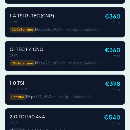
1.4 TSI G-TEC (CNG)
€360
CPWA
/mnd
110 pk
3.5 L/100km
Handgeschakeld 6v
CNG/Benzine
G-TEC 1.4 CNG
€360
CPWA
/mnd
110 pk
3.5 L/100km
Handgeschakeld 6v
CNG/Benzine
1.0 TSI
€398
CHZB/DKRF
/mnd
115 pk
5.0 L/100km
Handgeschakeld 6v
Benzine
2.0 TDI 150 4x4
€540
DFGA
/mnd