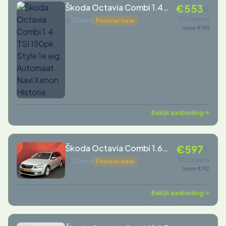
Škoda Octavia Combi 1.4
€553
TSI 150pk Style 1e eig.
TCO/maand
72 mnd
Financial lease
lease €189
Automaat Navi Xenon
Historie
Bekijk aanbieding
Škoda Octavia Combi 1.6
€597
TDI Greentech Ambition
TCO/maand
72 mnd
Financial lease
lease €192
Business
Bekijk aanbieding