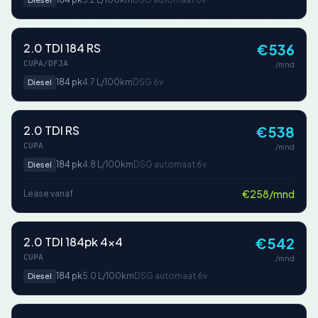
2.0 TDI 184 RS
€536
CUPA/DFJA
/mnd
184 pk
4.7 L/100km
DSG 6v
Diesel
2.0 TDI RS
€538
CUPA
/mnd
184 pk
4.8 L/100km
DSG automaat 6v
Diesel
€258/mnd
Lease vanaf
2.0 TDI 184pk 4x4
€542
CUPA
/mnd
184 pk
5.0 L/100km
DSG automaat 6v
Diesel