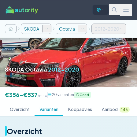
autority
SKODA
Octavia
2012-2020
SKODA Octavia
2012-2020
5E
€356–€537
20 varianten
Goed
/mnd
Overzicht
Varianten
Koopadvies
Aanbod
146
Overzicht