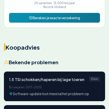
20 varianten ·
15.000 km/jaar
Noord-Holland
Bereken je exacte verzekering
Koopadvies
Bekende problemen
1.5 TSI schokken/haperen bij lage toeren
Klein
Bouwjaren: 2017-2020
Software-update lost meestal het probleem op