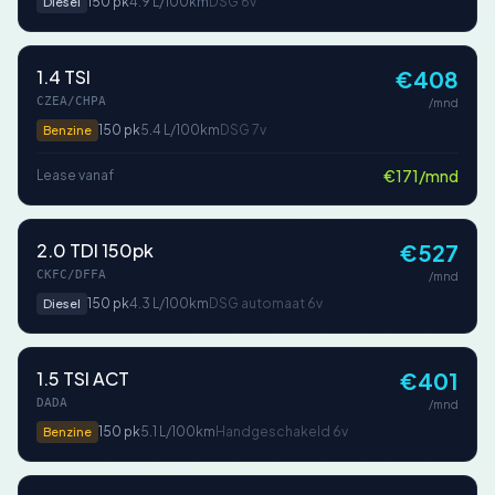
150 pk
4.9 L/100km
DSG 6v
Diesel
1.4 TSI
€408
CZEA/CHPA
/mnd
150 pk
5.4 L/100km
DSG 7v
Benzine
€171/mnd
Lease vanaf
2.0 TDI 150pk
€527
CKFC/DFFA
/mnd
150 pk
4.3 L/100km
DSG automaat 6v
Diesel
1.5 TSI ACT
€401
DADA
/mnd
150 pk
5.1 L/100km
Handgeschakeld 6v
Benzine