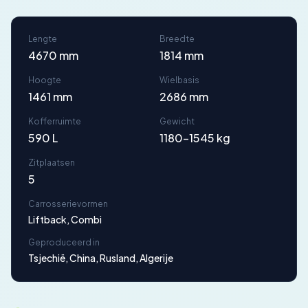
Lengte
Breedte
4670 mm
1814 mm
Hoogte
Wielbasis
1461 mm
2686 mm
Kofferruimte
Gewicht
590 L
1180-1545 kg
Zitplaatsen
5
Carrosserievormen
Liftback, Combi
Geproduceerd in
Tsjechië, China, Rusland, Algerije