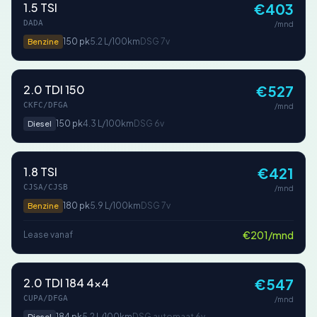
1.5 TSI
€403
DADA
/mnd
150 pk
5.2 L/100km
DSG 7v
Benzine
2.0 TDI 150
€527
CKFC/DFGA
/mnd
150 pk
4.3 L/100km
DSG 6v
Diesel
1.8 TSI
€421
CJSA/CJSB
/mnd
180 pk
5.9 L/100km
DSG 7v
Benzine
€201/mnd
Lease vanaf
2.0 TDI 184 4x4
€547
CUPA/DFGA
/mnd
184 pk
5.2 L/100km
DSG automaat 6v
Diesel