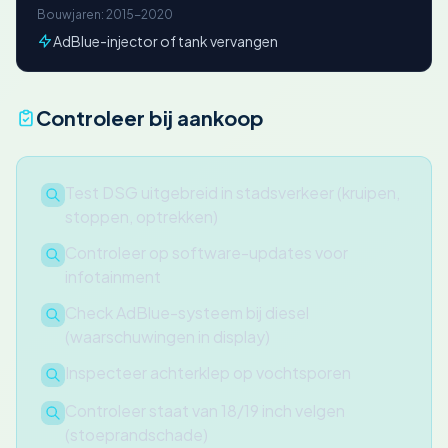
Bouwjaren: 2015-2020
AdBlue-injector of tank vervangen
Controleer bij aankoop
Test DSG uitgebreid in stadsverkeer (kruipen,
stoppen, optrekken)
Controleer op software-updates voor
infotainment
Check AdBlue-systeem bij diesel
(waarschuwingen in display)
Inspecteer achterklep op vochtsporen
Controleer staat van 18/19 inch velgen
(stoeprandschade)