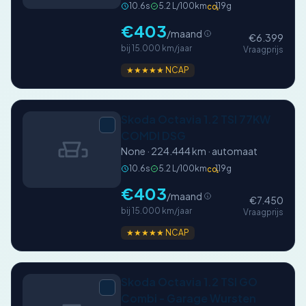
10.6s
5.2 L/100km
119g
CO₂
€403
/maand
€6.399
bij 15.000 km/jaar
Vraagprijs
★★★★★ NCAP
Skoda Octavia 1.2 TSI 77KW
COMDI DSG
None · 224.444 km · automaat
10.6s
5.2 L/100km
119g
CO₂
€403
/maand
€7.450
bij 15.000 km/jaar
Vraagprijs
★★★★★ NCAP
Skoda Octavia 1.2 TSI GO
Combi - Garage Wursten