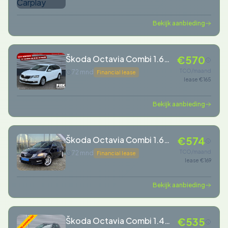
Bekijk aanbieding
Škoda Octavia Combi 1.6
€570
TDI Greentech Style
TCO/maand
72 mnd
Financial lease
lease €165
EXPORTPRIJS!
Bekijk aanbieding
Škoda Octavia Combi 1.6
€574
TDI Greentech Style
TCO/maand
72 mnd
Financial lease
lease €169
Business Trekhaak /
Navigatie / Stoelverwarming
Bekijk aanbieding
Škoda Octavia Combi 1.4
€535