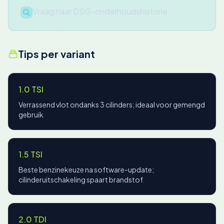
Vraag naar DSG-onderhoudshistorie
Tips per variant
1.0 TSI
Verrassend vlot ondanks 3 cilinders; ideaal voor gemengd
gebruik
1.5 TSI
Beste benzinekeuze na software-update;
cilinderuitschakeling spaart brandstof
2.0 TDI