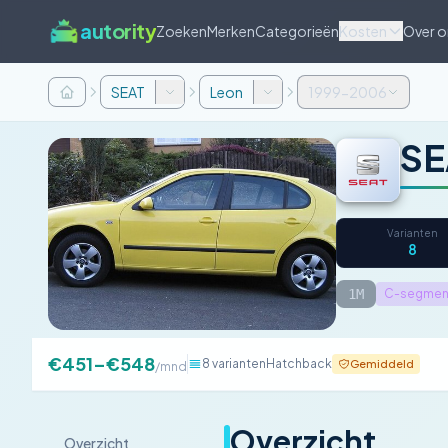
autority
Zoeken
Merken
Categorieën
Kosten
Over o
SEAT
Leon
1999-2006
SE
Varianten
8
1M
C-segmen
€451–€548
8 varianten
Hatchback
Gemiddeld
/mnd
Overzicht
Overzicht