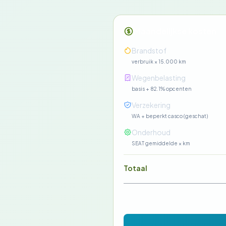
Maandelijkse kosten
Brandstof
verbruik × 15.000 km
Wegenbelasting
basis + 82.1% opcenten
Verzekering
WA + beperkt casco (geschat)
Onderhoud
SEAT gemiddelde × km
Totaal