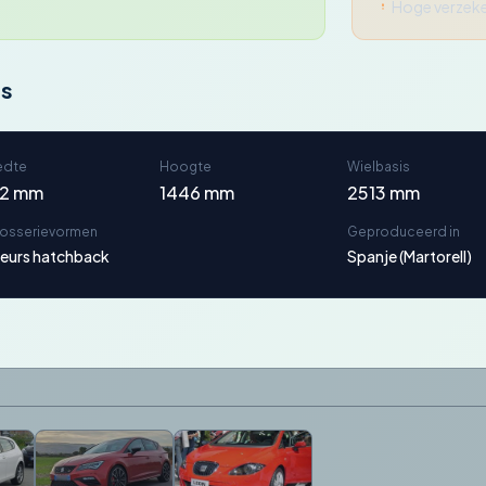
Hoge verzeke
ns
edte
Hoogte
Wielbasis
42 mm
1446 mm
2513 mm
rosserievormen
Geproduceerd in
eurs hatchback
Spanje (Martorell)