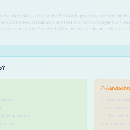
cte middenklasser die sinds 1999 wordt geproduceerd in de fabriek va
 het sportieve en betaalbare alternatief voor de Volkswagen Golf, waar
 en betekent tevens 'leeuw' in het Spaans, wat de dynamische en krach
een betaalbare, sportieve hatchback zoeken met Volkswagen-technie
o?
Aandacht
rgevoel
Interieurkwal
en
Roestgevoeli
zij VW-platform
1.4 en 1.6 ben
hatches
Verouderd in