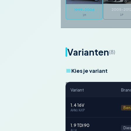
2005-201
1999-2006
1P
1M
Varianten
(8)
Kies je variant
Variant
Bran
1.4 16V
Ben
AHW/AXP
1.9 TDI 90
Dies
ALH