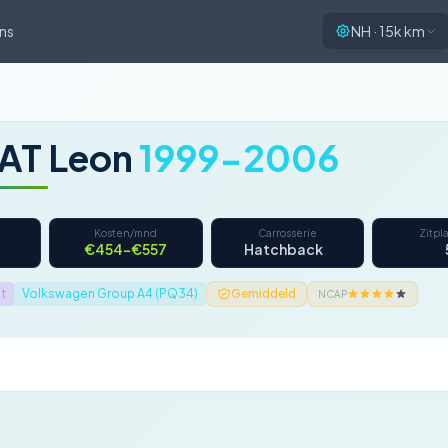
ns
NH · 15k km
AT Leon
1999-2006
Kosten/mnd
Carrosserie
Zitpl
€454–€557
Hatchback
t
Volkswagen Group A4 (PQ34)
Gemiddeld
NCAP