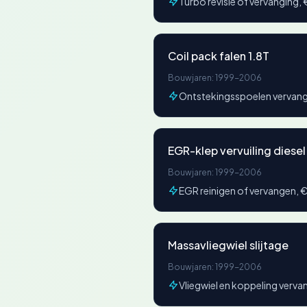
Turbo revisie of vervangin
Coil pack falen 1.8T
Bouwjaren: 1999-2006
Ontstekingsspoelen verva
EGR-klep vervuiling diesel
Bouwjaren: 1999-2006
EGR reinigen of vervangen
Massavliegwiel slijtage
Bouwjaren: 1999-2006
Vliegwiel en koppeling ver