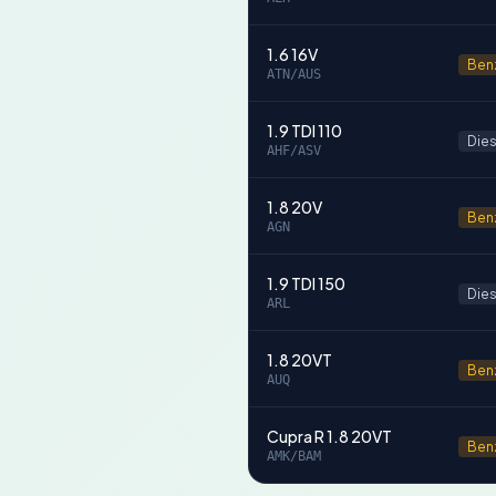
1.6 16V
Ben
ATN/AUS
1.9 TDI 110
Dies
AHF/ASV
1.8 20V
Ben
AGN
1.9 TDI 150
Dies
ARL
1.8 20VT
Ben
AUQ
Cupra R 1.8 20VT
Ben
AMK/BAM