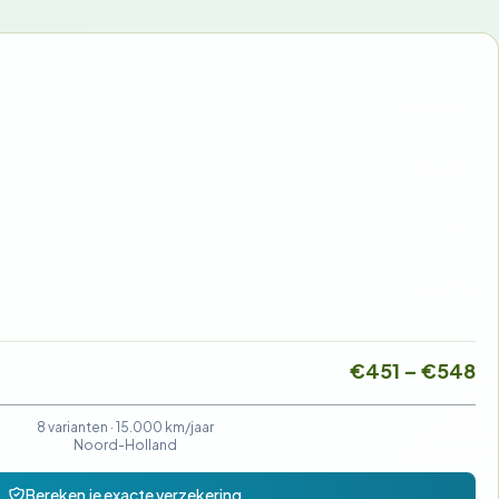
€114-€241
€91-€235
€85
€90-€104
€451 – €548
8 varianten ·
15.000 km/jaar
Noord-Holland
Bereken je exacte verzekering