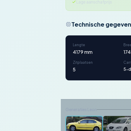
Lage aanschafprijs
Technische gegeve
Lengte
Bre
4179 mm
17
Zitplaatsen
Car
5
5-d
Generaties Leon