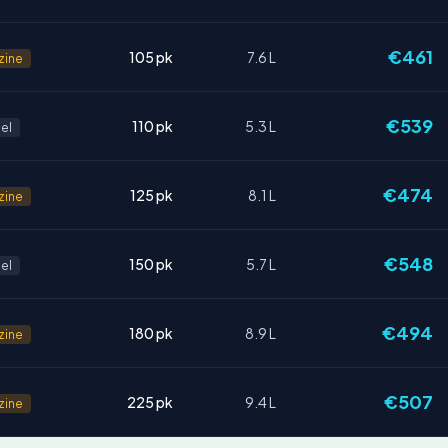
€461
105 pk
7.6 L
zine
€539
110 pk
5.3 L
el
€474
125 pk
8.1 L
zine
€548
150 pk
5.7 L
el
€494
180 pk
8.9 L
zine
€507
225 pk
9.4 L
zine