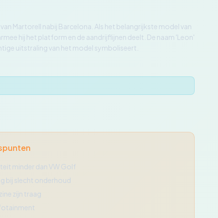
n Martorell nabij Barcelona. Als het belangrijkste model van
mee hij het platform en de aandrijflijnen deelt. De naam 'Leon'
tige uitstraling van het model symboliseert.
k
spunten
iteit minder dan VW Golf
g bij slecht onderhoud
zine zijn traag
fotainment