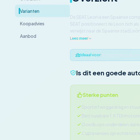
Varianten
De SEAT Leon is een Spaanse compa
Koopadvies
SEAT positioneert de Leon zich als
verwijst naar de Spaanse stad León
Aanbod
Lees meer
Jonge rijders die 
Ideaal voor:
Is dit een goede aut
Sterke punten
Sportief weggedrag en stuu
Betrouwbare 1.9 TDI motor
Goedkope onderdelen dank
Cupra versies zijn echte hot 