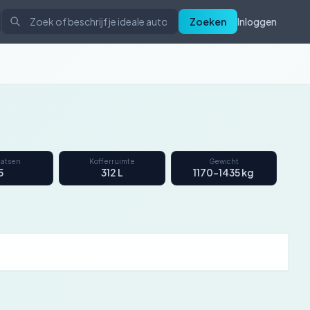
Zoeken
Inloggen
aatsen
Kofferruimte
Gewicht
5
312 L
1170–1435 kg