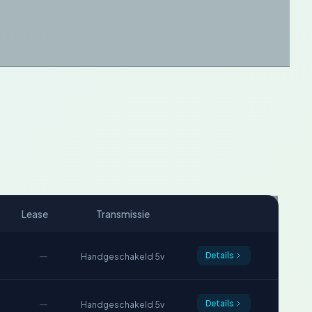
Lease
Transmissie
—
Details
Handgeschakeld 5v
—
Details
Handgeschakeld 5v