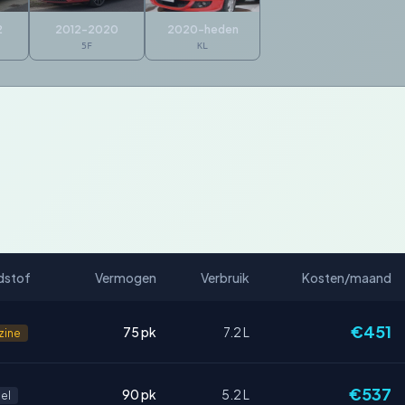
2
2012-2020
2020-heden
5F
KL
dstof
Vermogen
Verbruik
Kosten/maand
€451
75 pk
7.2 L
zine
€537
90 pk
5.2 L
el