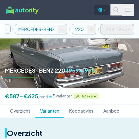
autority
MERCEDES-BENZ
220
1959-1965
MERCEDES-BENZ 220
1959-1965
W111
€587–€625
5 varianten
Uitstekend
/mnd
Overzicht
Varianten
Koopadvies
Aanbod
Overzicht