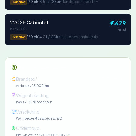
120 pk
13.5 L/100km
Handgeschakeld 4v
Benzine
220SE Cabriolet
€629
M127 II
/mnd
120 pk
14.0 L/100km
Handgeschakeld 4v
Benzine
Maandelijkse kosten
€320-€359
Brandstof
verbruik × 15.000 km
€91
Wegenbelasting
basis + 82.1% opcenten
€85
Verzekering
WA + beperkt casco (geschat)
€90
Onderhoud
MERCEDES-BENZ gemiddelde × km