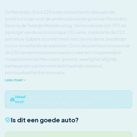
De Mercedes-Benz 220 is een iconische modelnaam die
symbool staat voor de wederopbouw en groei van Mercedes-
Benz na de Tweede Wereldoorlog. Geïntroduceerd in 1951 als
opvolger van de vooroorlogse 170-serie, markeerde de 220
een nieuw tijdperk voor het merk met zijn moderne zescilinder
motor en verfijnde rijkwaliteiten. Door de jaren heen evolueerde
de 220 van een exclusieve luxeauto naar een toegankelijker
model binnen het Mercedes-gamma, waarbij het altijd de
kernwaarden van het merk belichaamde: kwaliteit,
betrouwbaarheid en innovatie.
Lees meer
Klassieke autoliefhebbers, verzamelaars,
Ideaal
voor:
liefhebbers van jaren '60 design
Is dit een goede auto?