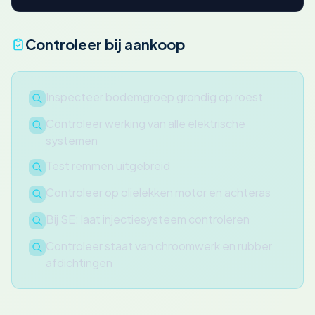
Controleer bij aankoop
Inspecteer bodemgroep grondig op roest
Controleer werking van alle elektrische
systemen
Test remmen uitgebreid
Controleer op olielekken motor en achteras
Bij SE: laat injectiesysteem controleren
Controleer staat van chroomwerk en rubber
afdichtingen