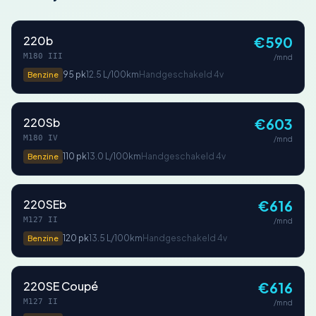
220b
€590
M180 III
/mnd
95 pk
12.5 L/100km
Handgeschakeld 4v
Benzine
220Sb
€603
M180 IV
/mnd
110 pk
13.0 L/100km
Handgeschakeld 4v
Benzine
220SEb
€616
M127 II
/mnd
120 pk
13.5 L/100km
Handgeschakeld 4v
Benzine
220SE Coupé
€616
M127 II
/mnd