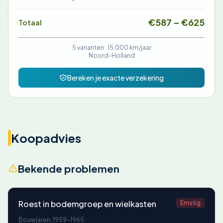
€587 – €625
Totaal
5 varianten ·
15.000 km/jaar
Noord-Holland
Bereken je exacte verzekering
Koopadvies
Bekende problemen
Roest in bodemgroep en wielkasten
Ernstig
Bouwjaren: 1959-1965