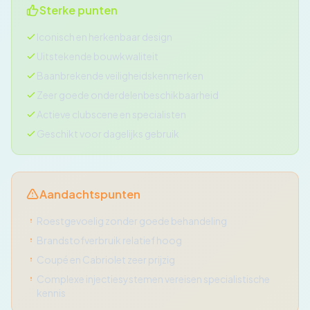
Sterke punten
Iconisch en herkenbaar design
Uitstekende bouwkwaliteit
Baanbrekende veiligheidskenmerken
Zeer goede onderdelenbeschikbaarheid
Actieve clubscene en specialisten
Geschikt voor dagelijks gebruik
Aandachtspunten
Roestgevoelig zonder goede behandeling
Brandstofverbruik relatief hoog
Coupé en Cabriolet zeer prijzig
Complexe injectiesystemen vereisen specialistische
kennis