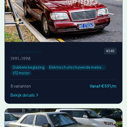
3e generatie
W140
1991-1998
Dubbele beglazing
Elektrisch uitschuivende marke...
V12 motor
8 varianten
Vanaf €591/m
Bekijk details