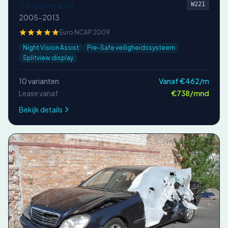
5e generatie
W221
2005-2013
Euro NCAP 2009
Night Vision Assist
Pre-Safe veiligheidssysteem
Splitview display
10 varianten
Vanaf €462/m
Lease vanaf
€738/mnd
Bekijk details