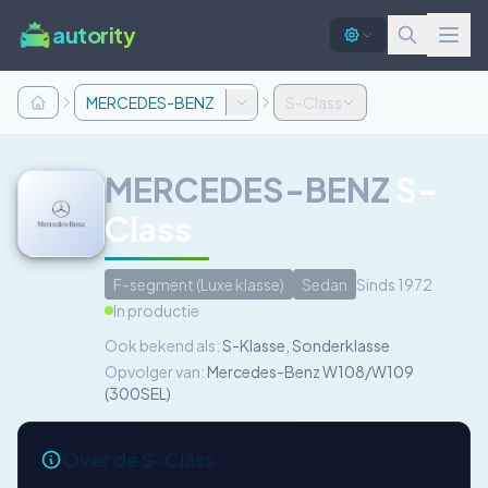
autority
MERCEDES-BENZ
S-Class
MERCEDES-BENZ
S-
Class
F-segment (Luxe klasse)
Sedan
Sinds 1972
In productie
Ook bekend als:
S-Klasse, Sonderklasse
Opvolger van:
Mercedes-Benz W108/W109
(300SEL)
Over de S-Class