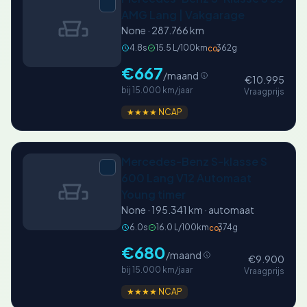
AMG Lang | Vakgarage
None · 287.766 km
4.8s
15.5 L/100km
362g
CO₂
€667
/maand
€10.995
bij 15.000 km/jaar
Vraagprijs
★★★★ NCAP
Mercedes-Benz S-klasse S
600 Lang V12 Automaat
Young timer
None · 195.341 km · automaat
6.0s
16.0 L/100km
374g
CO₂
€680
/maand
€9.900
bij 15.000 km/jaar
Vraagprijs
★★★★ NCAP