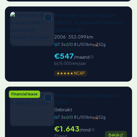
Mercedes-Benz S-klasse
&#8211; Autobedrijf Stienen
Someren BV
2006 · 353.099 km
7.3s
10.8 L/100km
252g
CO₂
€547
/maand
bij 15.000 km/jaar
★★★★★ NCAP
Financial lease
Mercedes-Benz S-Klasse S
350d
Gebruikt
7.3s
10.8 L/100km
252g
CO₂
€1.643
/mnd
Bekijk
72 mnd