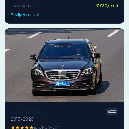
Lease vanaf
€780/mnd
Bekijk details
6e generatie
W222
2013-2020
Euro NCAP 2014