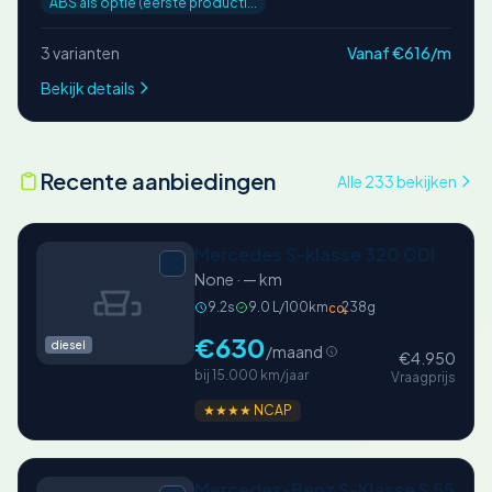
ABS als optie (eerste producti...
3 varianten
Vanaf €616/m
Bekijk details
Recente aanbiedingen
Alle 233 bekijken
Mercedes S-klasse 320 CDI
None · — km
9.2s
9.0 L/100km
238g
CO₂
€630
diesel
/maand
€4.950
bij 15.000 km/jaar
Vraagprijs
★★★★ NCAP
Mercedes-Benz S-Klasse S 55