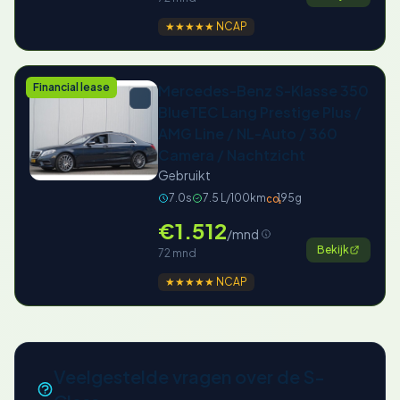
★★★★★ NCAP
Financial lease
Mercedes-Benz S-Klasse 350
BlueTEC Lang Prestige Plus /
AMG Line / NL-Auto / 360
Camera / Nachtzicht
Gebruikt
7.0s
7.5 L/100km
195g
CO₂
€1.512
/mnd
Bekijk
72 mnd
★★★★★ NCAP
Veelgestelde vragen over de S-