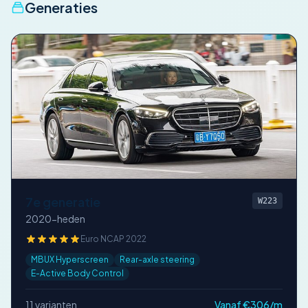
Generaties
7e generatie
W223
2020-heden
Euro NCAP 2022
MBUX Hyperscreen
Rear-axle steering
E-Active Body Control
11 varianten
Vanaf €306/m