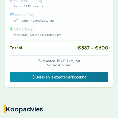
Wegenbelasting
basis + 82.1% opcenten
€85
Verzekering
WA + beperkt casco (geschat)
€90
Onderhoud
MERCEDES-BENZ gemiddelde × km
€587 – €600
Totaal
3 varianten ·
15.000 km/jaar
Noord-Holland
Bereken je exacte verzekering
Koopadvies