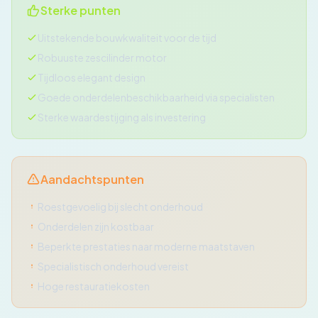
Sterke punten
Uitstekende bouwkwaliteit voor de tijd
Robuuste zescilinder motor
Tijdloos elegant design
Goede onderdelenbeschikbaarheid via specialisten
Sterke waardestijging als investering
Aandachtspunten
Roestgevoelig bij slecht onderhoud
Onderdelen zijn kostbaar
Beperkte prestaties naar moderne maatstaven
Specialistisch onderhoud vereist
Hoge restauratiekosten