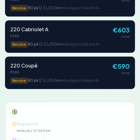
/mnd
80 pk
12.5 L/100km
Handgeschakeld 4v
Benzine
220 Cabriolet A
€603
M180
/mnd
80 pk
13.0 L/100km
Handgeschakeld 4v
Benzine
220 Coupé
€590
M180
/mnd
80 pk
12.5 L/100km
Handgeschakeld 4v
Benzine
Maandelijkse kosten
€320-€333
Brandstof
verbruik × 15.000 km
€91