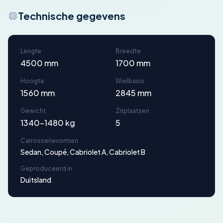
Technische gegevens
Lengte
Breedte
4500 mm
1700 mm
Hoogte
Wielbasis
1560 mm
2845 mm
Gewicht
Zitplaatsen
1340-1480 kg
5
Carrosserievormen
Sedan, Coupé, Cabriolet A, Cabriolet B
Geproduceerd in
Duitsland