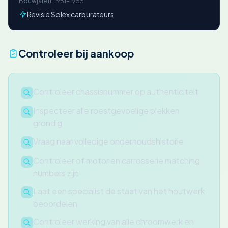
Bouwjaren: 1951-1955
Revisie Solex carburateurs
Controleer bij aankoop
Controleer chassisnummer op authenticiteit
Inspecteer alle roestgevoelige plekken
grondig
Vraag naar volledige onderhoudshistorie
Controleer of motor en carrosserie matching
numbers zijn
Laat een specialist de staat van het houtwerk
beoordelen
Controleer werking van alle chroomwerk en