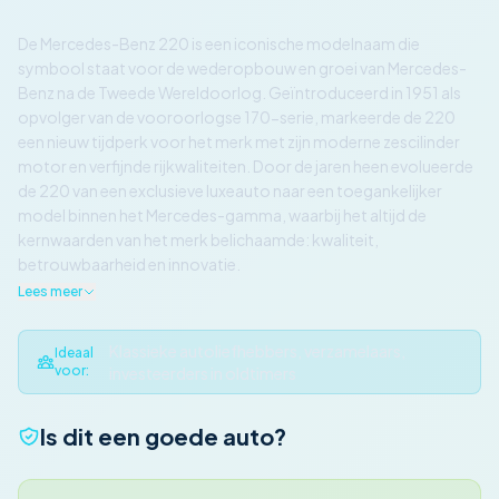
De Mercedes-Benz 220 is een iconische modelnaam die
symbool staat voor de wederopbouw en groei van Mercedes-
Benz na de Tweede Wereldoorlog. Geïntroduceerd in 1951 als
opvolger van de vooroorlogse 170-serie, markeerde de 220
een nieuw tijdperk voor het merk met zijn moderne zescilinder
motor en verfijnde rijkwaliteiten. Door de jaren heen evolueerde
de 220 van een exclusieve luxeauto naar een toegankelijker
model binnen het Mercedes-gamma, waarbij het altijd de
kernwaarden van het merk belichaamde: kwaliteit,
betrouwbaarheid en innovatie.
Lees meer
Klassieke autoliefhebbers, verzamelaars,
Ideaal
voor:
investeerders in oldtimers
Is dit een goede auto?