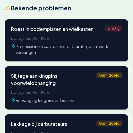
Bekende problemen
Roest in bodemplaten en wielkasten
Ernstig
Bouwjaren: 1951-1955
Professionele carrosserierestauratie, plaatwerk
vervangen
Slijtage aan kingpins
Gemiddeld
voorwielophanging
Bouwjaren: 1951-1955
Vervanging kingpins en bussen
Lekkage bij carburateurs
Gemiddeld