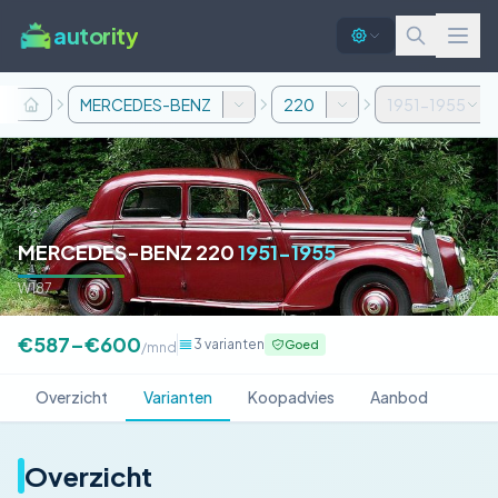
autority
MERCEDES-BENZ
220
1951-1955
MERCEDES-BENZ 220
1951-1955
W187
€587–€600
3 varianten
Goed
/mnd
Overzicht
Varianten
Koopadvies
Aanbod
Overzicht