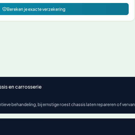
Bereken je exacte verzekering
sis en carrosserie
tieve behandeling, bij ernstige roest chassis laten repareren of verva