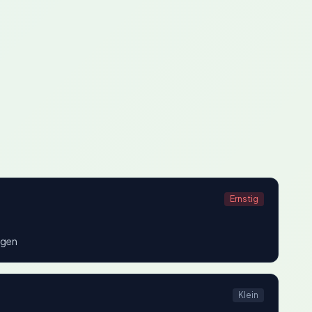
Ernstig
ngen
Klein