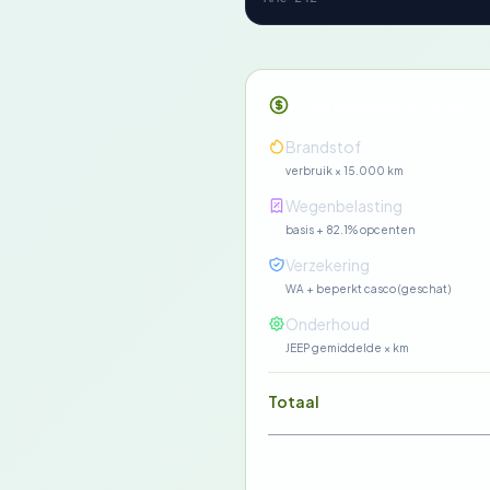
Maandelijkse kosten
Brandstof
verbruik × 15.000 km
Wegenbelasting
basis + 82.1% opcenten
Verzekering
WA + beperkt casco (geschat)
Onderhoud
JEEP gemiddelde × km
Totaal