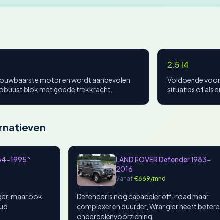
2.5 I4
 betrouwbaarste motor en wordt aanbevolen
Voldoende voor 
robuust blok met goede trekkracht.
situaties of als 
rnatieven
984-1995
LAND ROVER Defender 1983-
2016
Vanaf
€669/mnd
iger, maar ook
Defender is nog capabeler off-road maar
oud
complexer en duurder, Wrangler heeft betere
onderdelenvoorziening