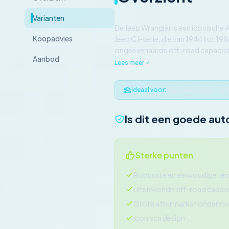
Varianten
De Jeep Wrangler is een iconische 
Koopadvies
Jeep CJ-serie, die van 1944 tot 1
ongeëvenaarde off-road capaciteit
Aanbod
Lees meer
Klassieke Jeep-lie
Ideaal voor:
Is dit een goede aut
Sterke punten
Robuuste en eenvoudige tec
Uitstekende off-road capaci
Grote aftermarket onderst
Iconisch design