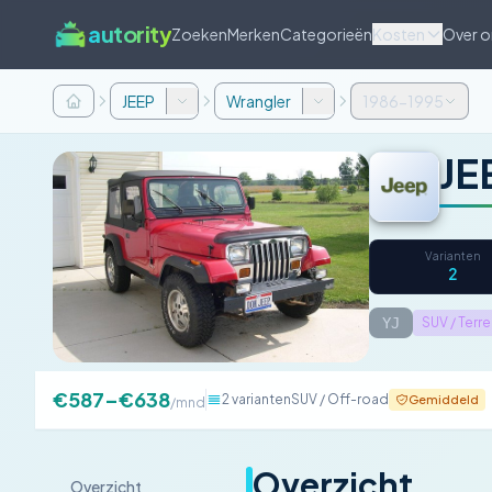
autority
Zoeken
Merken
Categorieën
Kosten
Over o
JEEP
Wrangler
1986-1995
JE
Varianten
2
YJ
SUV / Terr
€587–€638
2 varianten
SUV / Off-road
Gemiddeld
/mnd
Overzicht
Overzicht