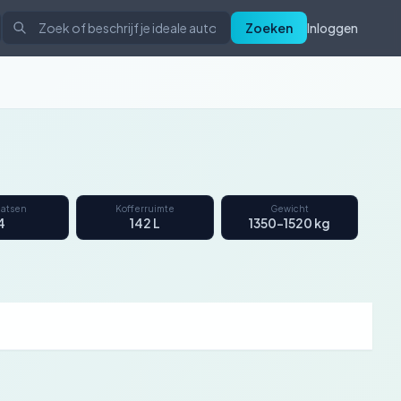
Zoeken
Inloggen
aatsen
Kofferruimte
Gewicht
4
142 L
1350–1520 kg