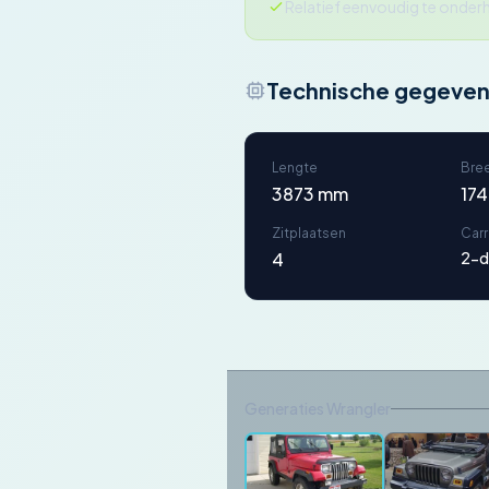
Relatief eenvoudig te onde
Technische gegeve
Lengte
Bre
3873 mm
17
Zitplaatsen
Car
4
2-d
Generaties Wrangler