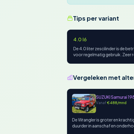
Tips per variant
4.0 I6
De 4.0 liter zescilinder is de
voor regelmatig gebruik. Zeer 
Vergeleken met alte
SUZUKI Samurai 1
Vanaf
€488/mnd
De Wrangler is groter en kracht
duurder in aanschaf en onderh