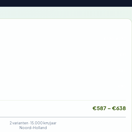
€320-€372
€91
€85
€90
€587 – €638
2 varianten ·
15.000 km/jaar
Noord-Holland