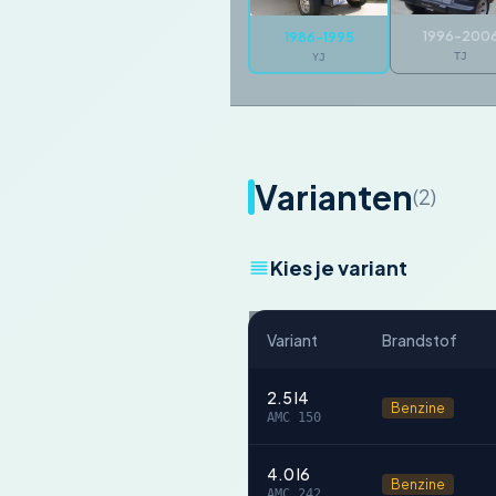
1996-200
1986-1995
TJ
YJ
Varianten
(2)
Kies je variant
Variant
Brandstof
2.5 I4
Benzine
AMC 150
4.0 I6
Benzine
AMC 242