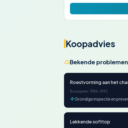
Koopadvies
Bekende problemen
Roestvorming aan het chas
Bouwjaren: 1986-1995
Grondige inspectie en preven
Lekkende softtop