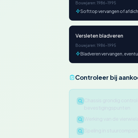
Bouwjaren: 1986-1995
Softtop vervangen of afdic
Versleten bladveren
Bouwjaren: 1986-1995
Bladveren vervangen, event
Controleer bij aank
Chassis grondig controle
bevestigingspunten
Werking van de vierwiel
Speling in stuurcompo