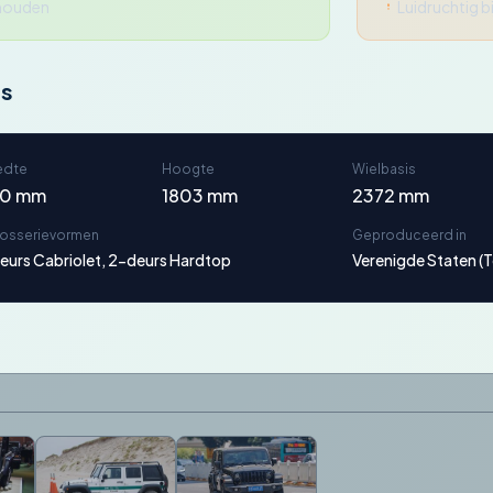
rhouden
Luidruchtig b
ns
edte
Hoogte
Wielbasis
40 mm
1803 mm
2372 mm
rosserievormen
Geproduceerd in
eurs Cabriolet, 2-deurs Hardtop
Verenigde Staten (T