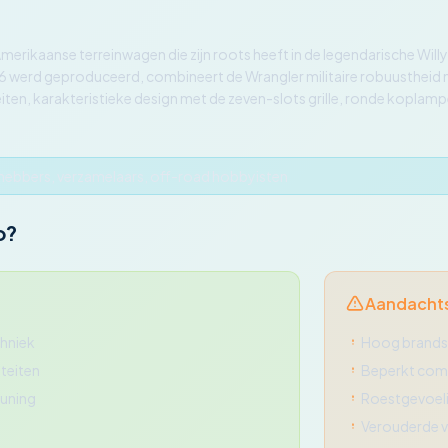
Amerikaanse terreinwagen die zijn roots heeft in de legendarische Wil
986 werd geproduceerd, combineert de Wrangler militaire robuustheid 
en, karakteristieke design met de zeven-slots grille, ronde koplam
fhebbers, verzamelaars, off-road hobbyisten
o?
Aandacht
hniek
Hoog brands
teiten
Beperkt com
euning
Roestgevoel
Verouderde v