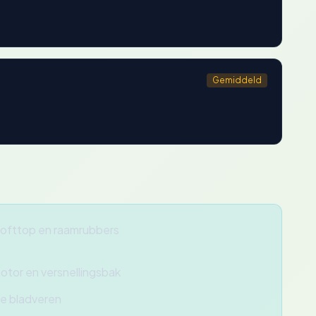
Gemiddeld
softtop en raamrubbers
otor en versnellingsbak
de bladveren