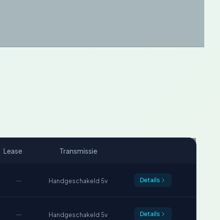
Lease
Transmissie
—
Details
Handgeschakeld 5v
—
Details
Handgeschakeld 5v