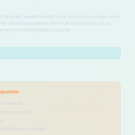
lys MB uit de Tweede Wereldoorlog. Als directe opvolger van de
met civiele bruikbaarheid. Het model staat bekend om zijn
pen en het afneembare dak en deuren.
spunten
tofverbruik
fort op de weg
ig
eiligheidsvoorzieningen