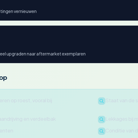
htingen vernieuwen
ueel upgraden naar aftermarket exemplaren
oop
ren op roest, vooral bij
Staat van de 
aandrijving en verdeelbak
Lekkages bij m
nenten
Conditie van 