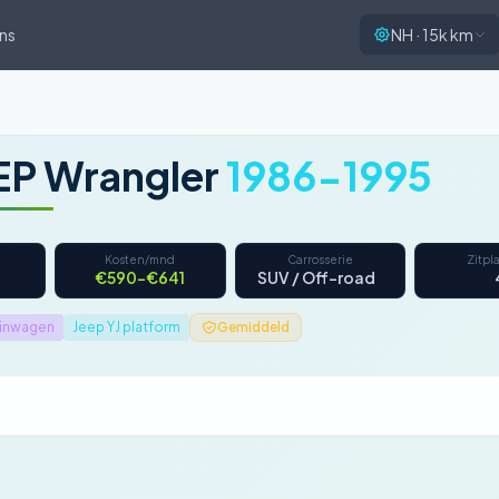
ns
NH · 15k km
EP Wrangler
1986-1995
Kosten/mnd
Carrosserie
Zitpl
€590–€641
SUV / Off-road
einwagen
Jeep YJ platform
Gemiddeld