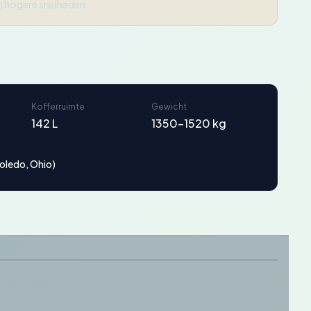
ij hogere snelheden
Kofferruimte
Gewicht
142 L
1350-1520 kg
oledo, Ohio)