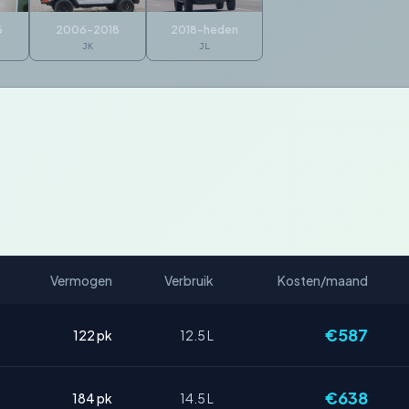
6
2006-2018
2018-heden
JK
JL
Vermogen
Verbruik
Kosten/maand
€587
122 pk
12.5 L
€638
184 pk
14.5 L