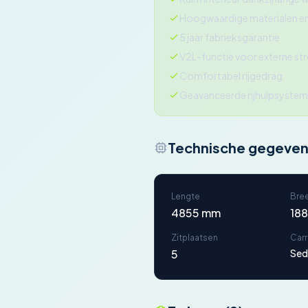
Hoogwaardige materialen en
5 jaar fabrieksgarantie
V2L-functie voor externe s
Comfortabel rijgedrag
Geavanceerde rijhulpsysteme
Technische gegeve
Lengte
Bre
4855 mm
18
Zitplaatsen
Car
5
Sed