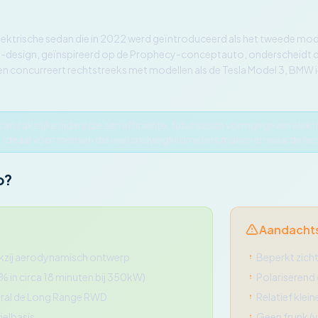
elektrische sedan die in 2022 werd geïntroduceerd als het tweede model
r'-design, geïnspireerd op de Prophecy-conceptauto, onderscheidt de 
n concurreert rechtstreeks met modellen als de Tesla Model 3, BMW i4
en zakelijke rijders die een efficiënte, futuristisch vormgegeven ele
 Ideaal voor mensen die veel snelwegkilometers maken en waarde hec
o?
Aandacht
ankzij aerodynamisch ontwerp
Beperkt zicht
% in circa 18 minuten bij 350kW)
Polariserend 
oral de Long Range RWD
Relatief klei
ielbasis
Geen frunk (