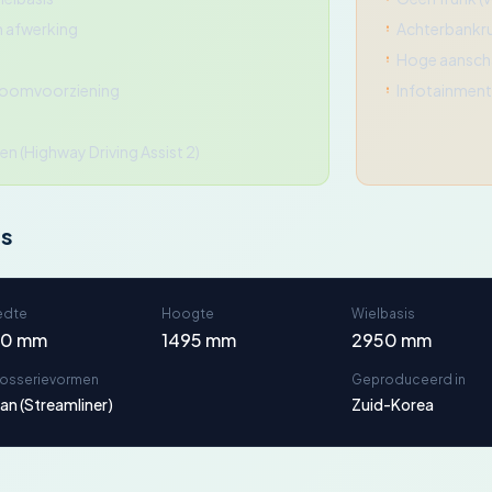
 afwerking
Achterbankru
Hoge aanscha
troomvoorziening
Infotainmen
n (Highway Driving Assist 2)
ns
edte
Hoogte
Wielbasis
80 mm
1495 mm
2950 mm
rosserievormen
Geproduceerd in
an (Streamliner)
Zuid-Korea