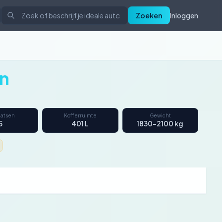
Zoeken
Inloggen
n
aatsen
Kofferruimte
Gewicht
5
401 L
1830–2100 kg