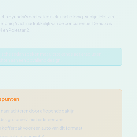
 in Hyundai's dedicated elektrische Ioniq-sublijn. Met zijn
Ioniq 6 zich nadrukkelijk van de concurrentie. De auto is
 en Polestar 2.
ktrische sedan zoeken met uitstekende actieradius en
hten aan een opvallend design.
spunten
 naar achteren door aflopende daklijn
design spreekt niet iedereen aan
ne kofferbak voor een auto van dit formaat
voorste bagageruimte)