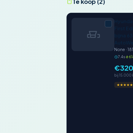
Te koop (2)
Hyundai 
First Ed
bijna 63 
AutoWe
None · 18
7.4s
61
€32
bij 15.000
★★★★★