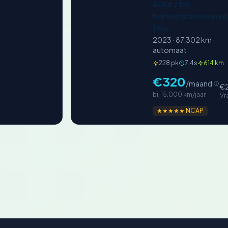
Auto / bij
herwersnieuwewe
| He
2023 · 87.302 km ·
automaat
228 pk
7.4s
614 km
€320
/maand
€2
bij 15.000 km/jaar
Vr
★★★★★ NCAP