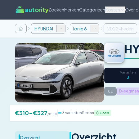
autority
Zoeken
Merken
Categorieën
Kosten
Over o
HYUNDAI
Ioniq 6
2022-heden
HY
Varianten
3
CE
D-segmen
€310–€327
3 varianten
Sedan
Goed
/mnd
Overzicht
Overzicht