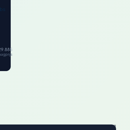
bsite
9.885
aagprijs