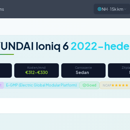
ns
NH · 15k km
UNDAI Ioniq 6
2022-hede
Kosten/mnd
Carrosserie
Zitpl
€312–€330
Sedan
t
E-GMP (Electric Global Modular Platform)
Goed
NCAP