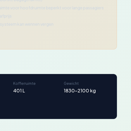
imte voor hoofdruimte beperkt voor lange passagiers
fprijs
tsysteem kan wennen vergen
Kofferruimte
Gewicht
401 L
1830-2100 kg