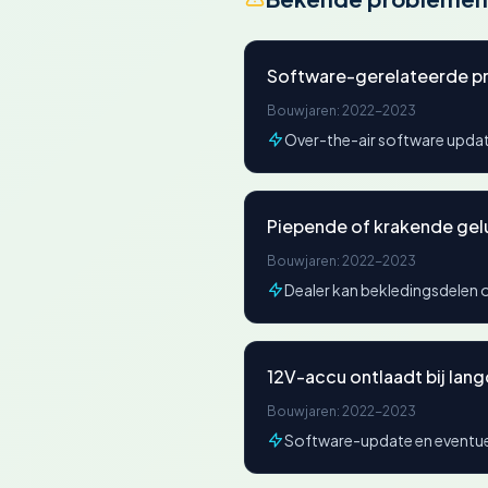
Software-gerelateerde p
Bouwjaren: 2022-2023
Over-the-air software upda
Piepende of krakende gelui
Bouwjaren: 2022-2023
Dealer kan bekledingsdelen 
12V-accu ontlaadt bij lang
Bouwjaren: 2022-2023
Software-update en eventue