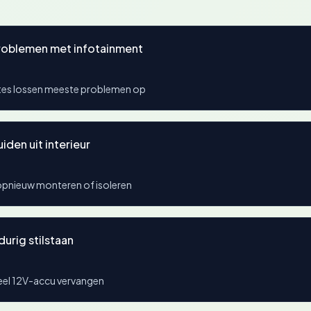
roblemen met infotainment
tes lossen meeste problemen op
den uit interieur
opnieuw monteren of isoleren
durig stilstaan
el 12V-accu vervangen