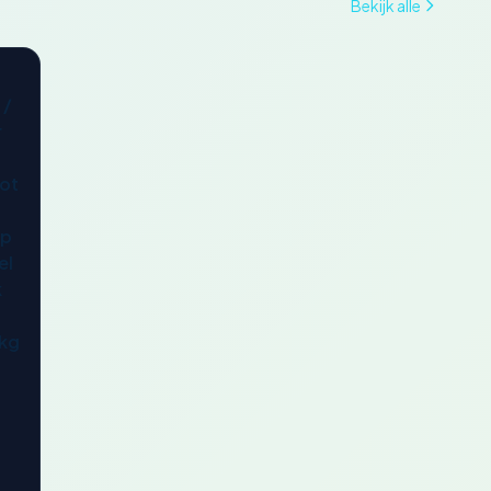
Bekijk alle
 /
r
tot
Up
el
k
 kg