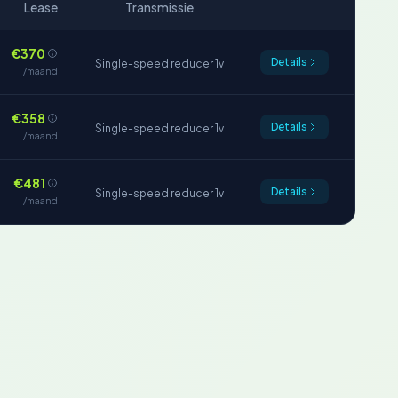
Lease
Transmissie
€370
Details
Single-speed reducer 1v
/maand
€358
Details
Single-speed reducer 1v
/maand
€481
Details
Single-speed reducer 1v
/maand