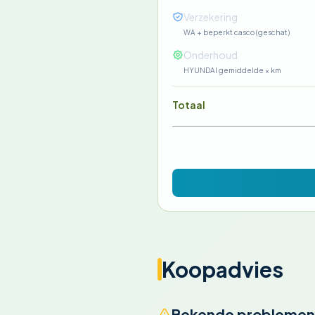
Verzekering
WA + beperkt casco (geschat)
Onderhoud
HYUNDAI gemiddelde × km
Totaal
Koopadvies
Bekende problemen