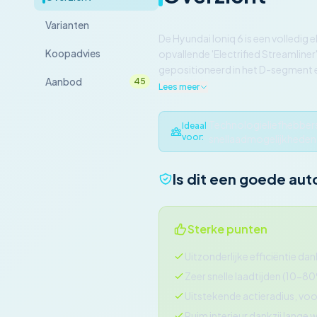
Varianten
De Hyundai Ioniq 6 is een volledig 
Koopadvies
opvallende 'Electrified Streamline
gepositioneerd in het D-segment e
Aanbod
45
Lees meer
Technologieliefhebbers 
Ideaal
voor:
snellaadmogelijkheden.
Is dit een goede aut
Sterke punten
Uitzonderlijke efficiëntie d
Zeer snelle laadtijden (10-80
Uitstekende actieradius, vo
Ruim interieur dankzij lange w