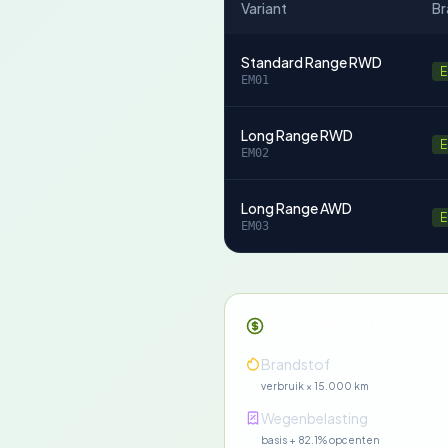
Variant
Br
Standard Range RWD
E
EM01
Long Range RWD
E
EM02
Long Range AWD
E
EM03
Maandelijkse kosten
Brandstof
verbruik × 15.000 km
Wegenbelasting
basis + 82.1% opcenten