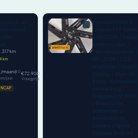
Ioniq 6: als
Hyundai IONIQ 6
ition vanaf
Connect 77.4 kWh
mille -
SOH 100% / Deale
ek
onderhouden /
elektrisch
1.317 km
Fabrieksgarantie 
05-2028 / CCS
4 km
snelladen / Head 
0
/maand
€72.900
Display / Stur- Sto
 km/jaar
Vraagprijs
&amp; Achterban
verwarming /
 NCAP
Trekgewicht 1500
/ Elektrische
achterklep /
Rondomzicht
camera / Apple
Carplay Android