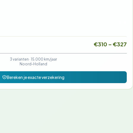
€120
€36
€310 – €327
3 varianten ·
15.000 km/jaar
Noord-Holland
Bereken je exacte verzekering