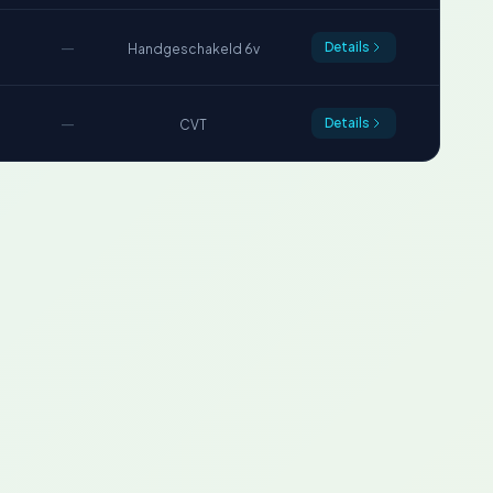
—
Details
Handgeschakeld 6v
—
Details
CVT