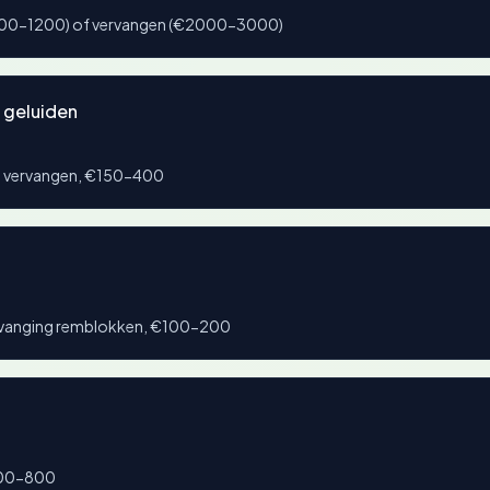
(€800-1200) of vervangen (€2000-3000)
 geluiden
p vervangen, €150-400
ervanging remblokken, €100-200
500-800