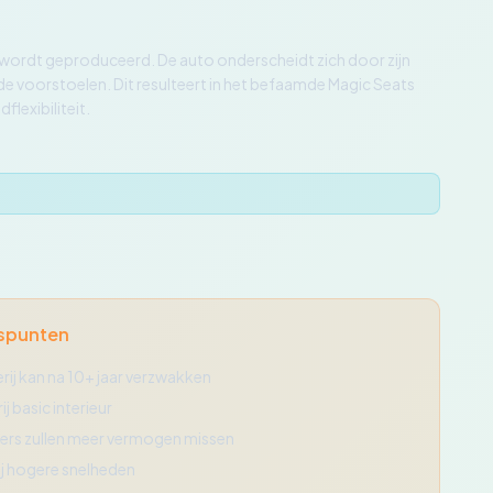
1 wordt geproduceerd. De auto onderscheidt zich door zijn
e voorstoelen. Dit resulteert in het befaamde Magic Seats
lexibiliteit.
spunten
rij kan na 10+ jaar verzwakken
j basic interieur
ders zullen meer vermogen missen
ij hogere snelheden