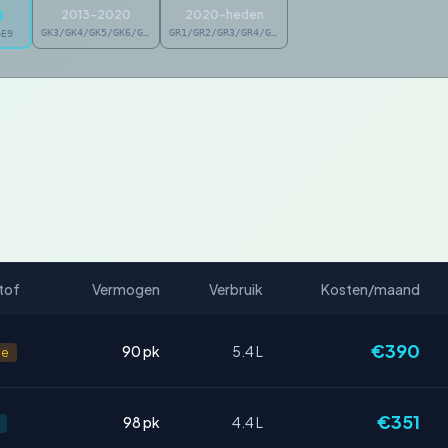
2013-2020
2020-heden
4
GK3/GK4/GK5/GK6/GP5/GP6
GR1/GR2/GR3/GR4/GR5/GR6/GR7/GR8
GE9
tof
Vermogen
Verbruik
Kosten/maand
€390
90 pk
5.4 L
ne
€351
98 pk
4.4 L