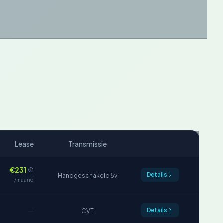
Lease
Transmissie
€231
Details
Handgeschakeld 5v
/maand
—
Details
CVT