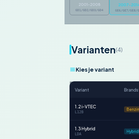
2001-2008
2007-201
GD1/GD2/GD3/GD4
GE6/GE7/GE8/
Varianten
(4)
Kies je variant
Variant
Brands
1.2 i-VTEC
Benzi
L12B
1.3 Hybrid
Hybrid
LDA