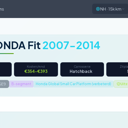
ns
NH · 15k km
NDA Fit
2007-2014
Kosten/mnd
Carrosserie
Zitpl
€354–€393
Hatchback
GE9
B-segment
Honda Global Small Car Platform (verbeterd)
Uit