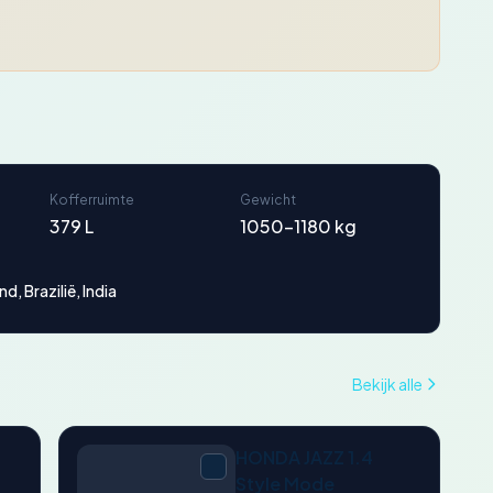
Kofferruimte
Gewicht
379 L
1050-1180 kg
d, Brazilië, India
Bekijk alle
HONDA JAZZ 1.4
Style Mode