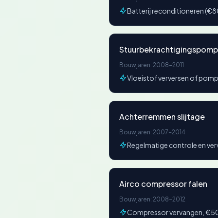
Batterij reconditioneren 
Stuurbekrachtigingspomp
Bouwjaren: 2008-2011
Vloeistof verversen of pom
Achterremmen slijtage
Bouwjaren: 2007-2014
Regelmatige controle en v
Airco compressor falen
Bouwjaren: 2008-2012
Compressor vervangen, €