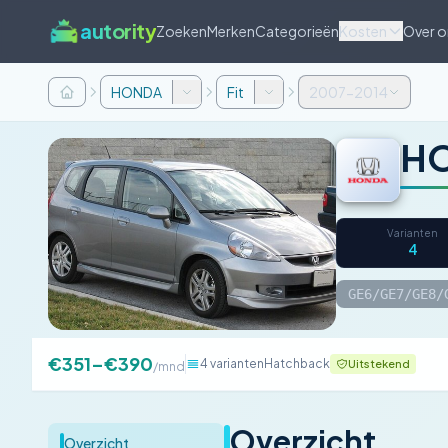
autority
Zoeken
Merken
Categorieën
Kosten
Over o
HONDA
Fit
2007-2014
HO
Varianten
4
GE6/GE7/GE8/
€351–€390
4 varianten
Hatchback
Uitstekend
/mnd
Overzicht
Overzicht