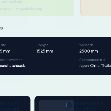
trouwbaarheid
unstigere wegenbelasting
ns
edte
Hoogte
Wielbasis
95 mm
1525 mm
2500 mm
rosserievormen
Geproduceerd in
eurs hatchback
Japan, China, Thailan
zz 1.2 S |
Honda Jazz 1.4
Metaallak |
Exclusive |