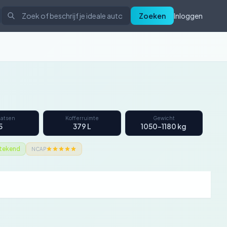
Zoeken
Inloggen
aatsen
Kofferruimte
Gewicht
5
379 L
1050–1180 kg
stekend
NCAP