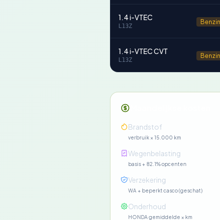
1.4 i-VTEC
Benzi
L13Z
1.4 i-VTEC CVT
Benzi
L13Z
Maandelijkse kosten
Brandstof
verbruik × 15.000 km
Wegenbelasting
basis + 82.1% opcenten
Verzekering
WA + beperkt casco (geschat)
Onderhoud
HONDA gemiddelde × km