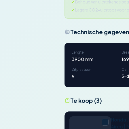
Behoud van uitstekende be
Lagere CO2-uitstoot voor g
Technische gegeve
Lengte
Bre
3900 mm
16
Zitplaatsen
Car
5
5-d
Te koop (3)
Honda Ja
Airco | 