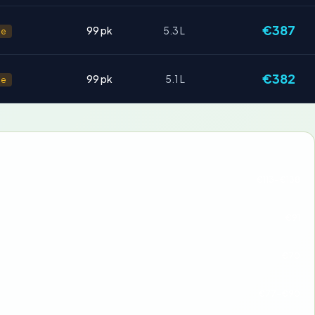
€387
99 pk
5.3 L
ne
€382
99 pk
5.1 L
ne
€113-€138
€91
€70
€77-€90