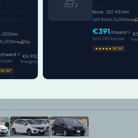
e
Vakgarage
deling met
None · 201.431 km
sbediening |
10.9s
5.3 L/100km
1
CO₂
of
€391
/maand
16.200 km
€5
bij 15.000 km/jaar
Vraa
4 L/100km
126g
CO₂
★★★★★ NCAP
/maand
€6.950
 km/jaar
Vraagprijs
 NCAP