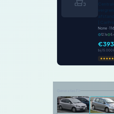
Central
vergren
afstand
| CarPr
None · 1
12.1s
5.
€393
bij 15.000
★★★★★
Generaties Fit