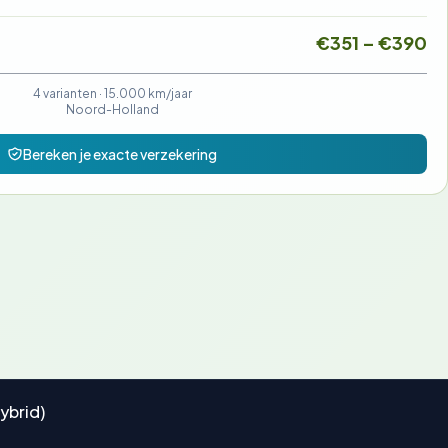
€351 – €390
4 varianten ·
15.000 km/jaar
Noord-Holland
Bereken je exacte verzekering
ybrid)