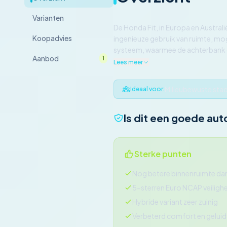
Varianten
De Honda Fit, in Europa en Austra
Koopadvies
ingenieuze gebruik van ruimte, mo
systeem, waarmee de achterbank op
Aanbod
1
Lees meer
Milieubewuste stad
Ideaal voor:
Is dit een goede aut
Sterke punten
Nog betere binnenruimte da
5-sterren Euro NCAP veiligh
Hybride variant zeer zuinig
Verbeterd comfort en gelu