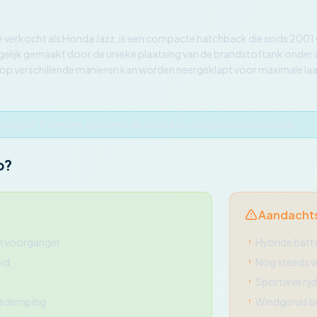
lië verkocht als Honda Jazz, is een compacte hatchback die sinds 200
gelijk gemaakt door de unieke plaatsing van de brandstoftank onder d
 verschillende manieren kan worden neergeklapt voor maximale laadf
srijders, forensen, gezinnen die ruimte en zuinigheid combineren
o?
Aandacht
n voorganger
Hybride batte
eid
Nog steeds vri
Sportieve rij
idsdemping
Windgeruis b