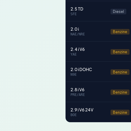
2.5 TD
Diesel
SFE
2.0 i
Benzine
NAE/NRE
2.4 i V6
Benzine
YAE
2.0 i DOHC
Benzine
N9E
2.8 i V6
Benzine
PRE/ARE
2.9 i V6 24V
Benzine
BOE