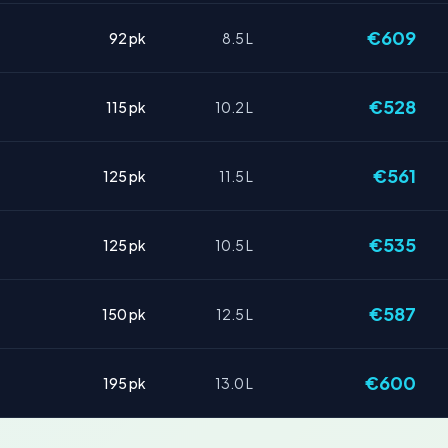
€609
92 pk
8.5 L
€528
115 pk
10.2 L
€561
125 pk
11.5 L
€535
125 pk
10.5 L
€587
150 pk
12.5 L
€600
195 pk
13.0 L