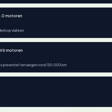
2.0 motoren
derkop vlakken
g V6 motoren
ers preventief vervangen rond 150.000 km