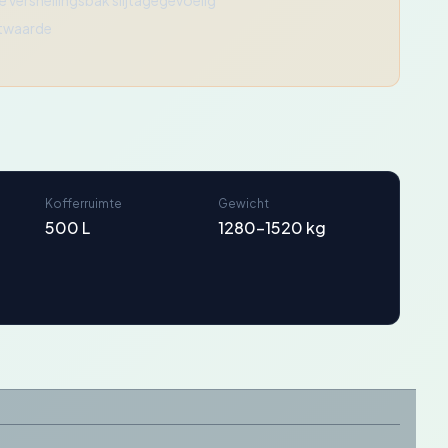
 versnellingsbak slijtagegevoelig
stwaarde
Kofferruimte
Gewicht
500 L
1280-1520 kg