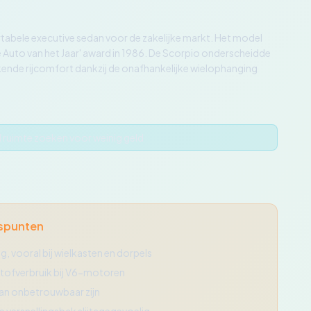
tabele executive sedan voor de zakelijke markt. Het model
 Auto van het Jaar' award in 1986. De Scorpio onderscheidde
kende rijcomfort dankzij de onafhankelijke wielophanging
 ruimte zoeken voor weinig geld
spunten
, vooral bij wielkasten en dorpels
ofverbruik bij V6-motoren
kan onbetrouwbaar zijn