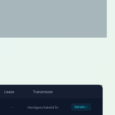
Lease
Transmissie
—
Details
Handgeschakeld 5v