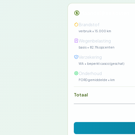
Maandelijkse kosten
Brandstof
verbruik × 15.000 km
Wegenbelasting
basis + 82.1% opcenten
Verzekering
WA + beperkt casco (geschat)
Onderhoud
FORD gemiddelde × km
Totaal