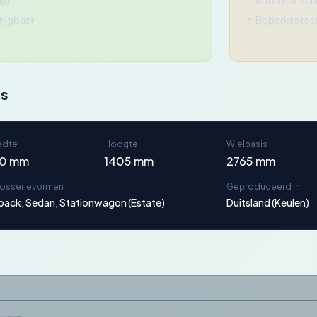
ijd
Automatische
rijgbaar
Beperkte re
ns
edte
Hoogte
Wielbasis
60 mm
1405 mm
2765 mm
rosserievormen
Geproduceerd in
tback, Sedan, Stationwagon (Estate)
Duitsland (Keulen)