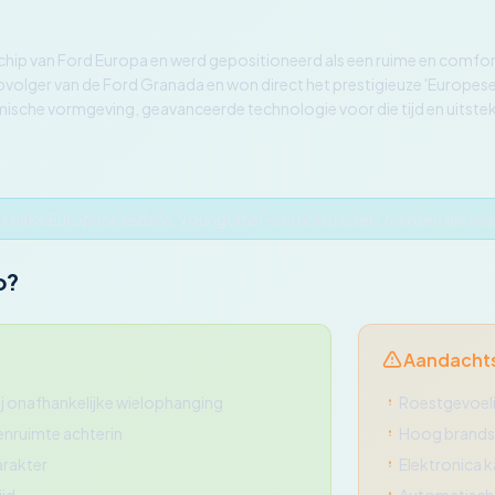
hip van Ford Europa en werd gepositioneerd als een ruime en comfor
pvolger van de Ford Granada en won direct het prestigieuze 'Europese
ische vormgeving, geavanceerde technologie voor die tijd en uitste
assieke Europese sedans, youngtimer-enthousiasten, mensen die veel
o?
Aandacht
ij onafhankelijke wielophanging
Roestgevoelig
enruimte achterin
Hoog brandst
rakter
Elektronica 