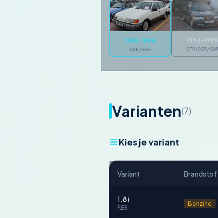
1994-1998
1985-1994
GFR/GGR/GN
GAE/GGE
Varianten
(7)
Kies je variant
Variant
Brandstof
1.8 i
Benzine
REB