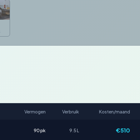
R
Vermogen
Verbruik
Kosten/maand
€510
90 pk
9.5 L