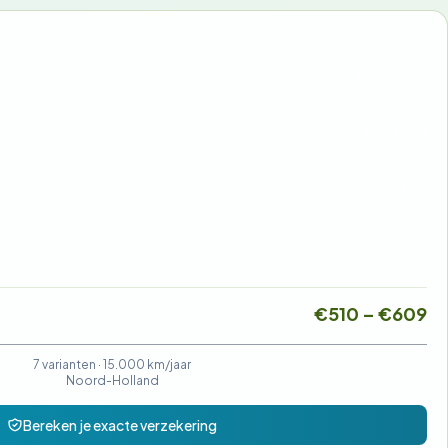
€186-€333
€91-€235
€85
€90-€104
€510 – €609
7 varianten ·
15.000 km/jaar
Noord-Holland
Bereken je exacte verzekering