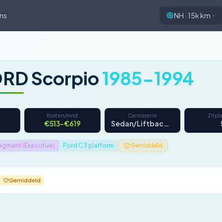
ns
NH · 15k km
RD Scorpio
1985-1994
Kosten/mnd
Carrosserie
Zitpl
€513–€619
Sedan/Liftback/Stationwagon
egment (Executive)
Ford C3 platform
Gemiddeld
Gemiddeld