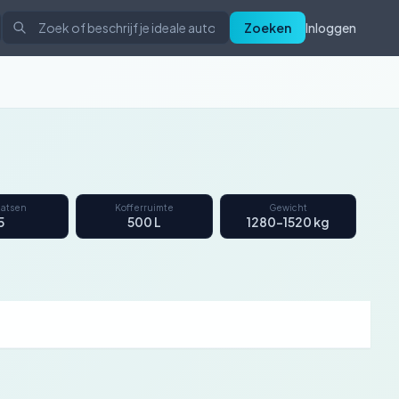
Zoeken
Inloggen
aatsen
Kofferruimte
Gewicht
5
500 L
1280–1520 kg