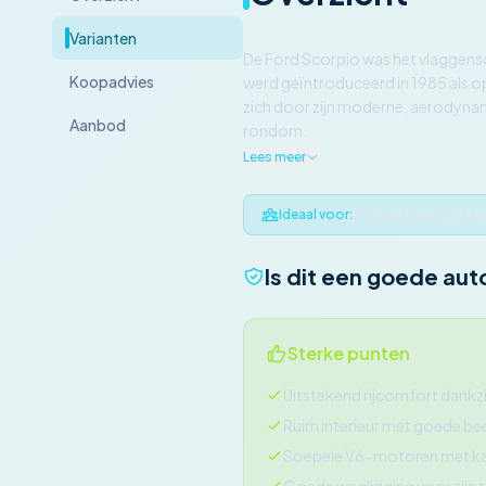
Varianten
De Ford Scorpio was het vlaggensc
Koopadvies
werd geïntroduceerd in 1985 als o
zich door zijn moderne, aerodynam
Aanbod
rondom.
Lees meer
Liefhebbers van kl
Ideaal voor:
Is dit een goede aut
Sterke punten
Uitstekend rijcomfort dankz
Ruim interieur met goede be
Soepele V6-motoren met ka