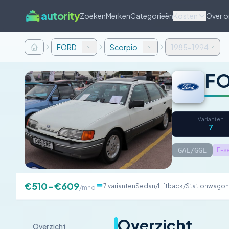
autority
Zoeken
Merken
Categorieën
Kosten
Over o
FORD
Scorpio
1985-1994
FO
Varianten
7
GAE/GGE
E-s
€510–€609
7 varianten
Sedan/Liftback/Stationwagon
/mnd
Overzicht
Overzicht