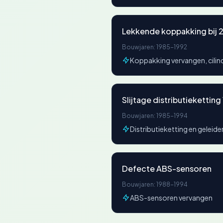
Lekkende koppakking bij 
Bouwjaren: 1985-1992
Koppakking vervangen, cilin
Slijtage distributiekettin
Bouwjaren: 1985-1994
Distributieketting en geleid
Defecte ABS-sensoren
Bouwjaren: 1988-1994
ABS-sensoren vervangen