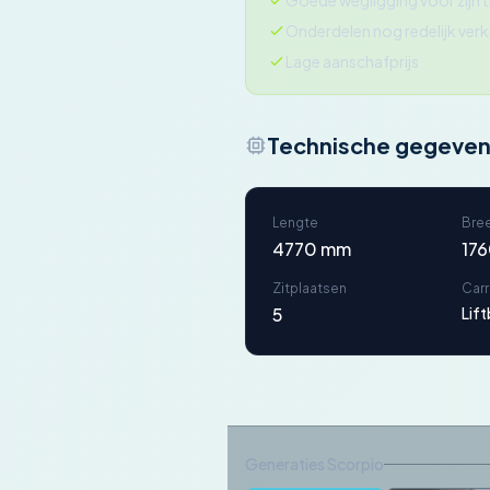
Goede wegligging voor zijn t
Onderdelen nog redelijk verk
Lage aanschafprijs
Technische gegeve
Lengte
Bre
4770 mm
17
Zitplaatsen
Car
5
Lif
Generaties Scorpio