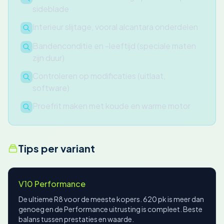
sideblade
Interieur slijtage, vooral alcantara onderdelen
Bandenconditie en -leeftijd (speciale maten
zijn duur)
Controleren op modificaties (uitlaat,
software)
Proefrit maken met koude en warme motor
Tips per variant
V10 Performance
De ultieme R8 voor de meeste kopers. 620 pk is meer dan
genoeg en de Performance uitrusting is compleet. Beste
balans tussen prestaties en waarde.