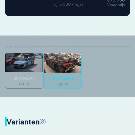
bij 15.000 km/jaar
Vraagprijs
Generaties R8
2006-2015
2015-2024
Typ 42
Typ 4S
Varianten
(8)