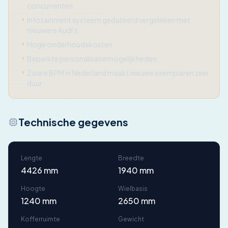
concurrenten
Infotainment systeem gedateerd vergeleken met
nieuwere Audi's
Hoge onderhoudskosten
Beperkte personalisatiemogelijkheden
Zware BPM in Nederland maakt nieuwe exemplaren zeer
duur
Technische gegevens
Lengte
Breedte
4426 mm
1940 mm
Hoogte
Wielbasis
1240 mm
2650 mm
Kofferruimte
Gewicht