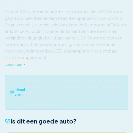
De Audi R8 is een middenmotor sportwagen die in 2006 werd
geïntroduceerd als het eerste echte supercar-model van Audi.
De auto deelt zijn technische basis met de Lamborghini Gallardo
en later de Huracán, maar onderscheidt zich door een meer
verfijnde en dagelijks bruikbare aanpak. De R8 werd direct een
icoon dankzij het opvallende design met de kenmerkende
sideblade, de innovatieve LED-koplampen en het zichtbare
motorcompartiment.
Lees meer
Liefhebbers van atmosferische supercars die een
van de laatste V10's willen bezitten. Geschikt voor
Ideaal
dagelijks gebruik en circuitdagen. Ideaal voor wie
voor:
supercar prestaties wil met Duitse
betrouwbaarheid.
Is dit een goede auto?