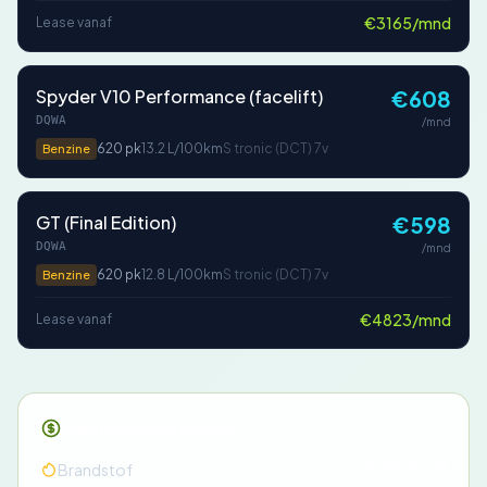
€3165/mnd
Lease vanaf
Spyder V10 Performance (facelift)
€608
DQWA
/mnd
620 pk
13.2 L/100km
S tronic (DCT) 7v
Benzine
GT (Final Edition)
€598
DQWA
/mnd
620 pk
12.8 L/100km
S tronic (DCT) 7v
Benzine
€4823/mnd
Lease vanaf
Maandelijkse kosten
€302-€338
Brandstof