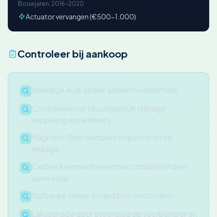
Bouwjaren: 2016-2020
Actuator vervangen (€500-1.000)
Controleer bij aankoop
Volledige Audi dealer onderhoudshistorie
Controleren op circuitgebruik (slijtage
koppeling en remmen)
Magnetic Ride dempers inspecteren op
lekkage
Carbon keramische remmen conditie (indien
aanwezig)
Software versie en updates controleren
Laksschade door steenslag op voorbumper en