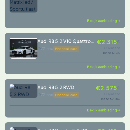
Bekijk aanbieding
Audi R8 5.2 V10 Quattro
€2.315
Plus
TCO/maand
72 mnd
Financial lease
lease €1.767
Bekijk aanbieding
Audi R8 5.2 RWD
€2.575
TCO/maand
72 mnd
Financial lease
lease €2.042
Bekijk aanbieding