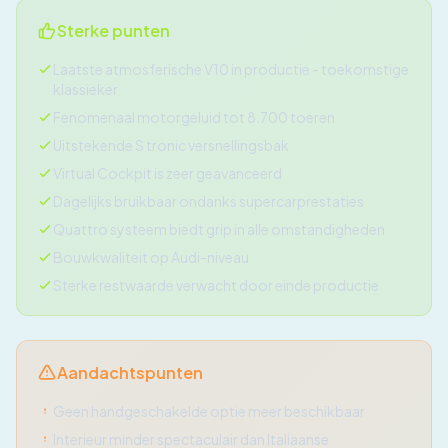
Sterke punten
Laatste atmosferische V10 in productie - toekomstige
klassieker
Fenomenaal motorgeluid tot 8.700 toeren
Uitstekende S tronic versnellingsbak
Virtual Cockpit is zeer geavanceerd
Dagelijks bruikbaar ondanks supercarprestaties
Quattro systeem biedt grip in alle omstandigheden
Bouwkwaliteit op Audi-niveau
Sterke restwaarde verwacht door einde productie
Aandachtspunten
Geen handgeschakelde optie meer beschikbaar
Interieur minder spectaculair dan Italiaanse