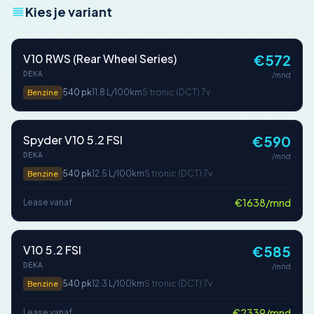
Kies je variant
V10 RWS (Rear Wheel Series)
€572
DEKA
/mnd
540 pk
11.8 L/100km
S tronic (DCT) 7v
Benzine
Spyder V10 5.2 FSI
€590
DEKA
/mnd
540 pk
12.5 L/100km
S tronic (DCT) 7v
Benzine
€1638/mnd
Lease vanaf
V10 5.2 FSI
€585
DEKA
/mnd
540 pk
12.3 L/100km
S tronic (DCT) 7v
Benzine
€2339/mnd
Lease vanaf