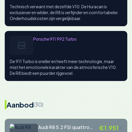
Technisch verwant met dezelfde V10. De Huracan is
exclusiever en wilder, de R8 is verfijnder en comfortabeler.
Onderhoudskosten zijn vergelijkbaar.
Porsche 911 992 Turbo
De 911 Turbo is sneller en heeft meer technologie, maar
mist het emotionele karakter van de atmosferische V10.
De R8 biedt een puurder rijgevoel.
Aanbod
(30)
Audi R8 5.2 FSI quattro
€1.951