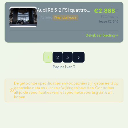
Audi R8 5.2 FSI quattro
€2.888
Plus
TCO/maand
72 mnd
Financial lease
lease €2.340
Bekijk aanbieding
1
2
3
Pagina 1 van 3
De getoonde specificaties en koopadvies zijn gebaseerd op
generieke data en kunnen afwijkingen bevatten. Controleer
altijd de specificaties van het specifieke voertuig dat u wilt
kopen.