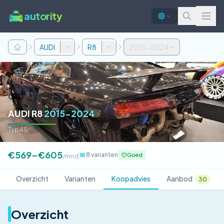
autority
AUDI
R8
2015-2024
AUDI R8
2015-2024
Typ 4S
€569–€605
8 varianten
Goed
/mnd
Overzicht
Varianten
Koopadvies
Aanbod
30
Overzicht