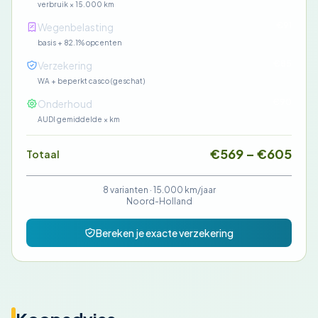
verbruik × 15.000 km
€91
Wegenbelasting
basis + 82.1% opcenten
€85
Verzekering
WA + beperkt casco (geschat)
€90
Onderhoud
AUDI gemiddelde × km
€569 – €605
Totaal
8 varianten ·
15.000 km/jaar
Noord-Holland
Bereken je exacte verzekering