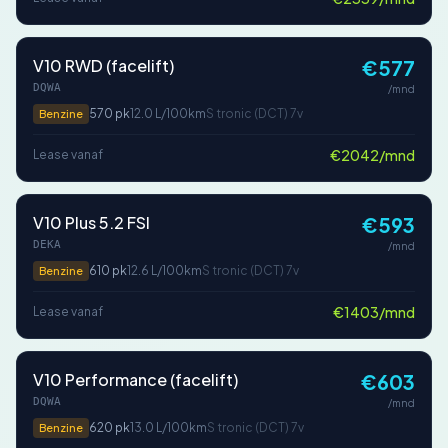
V10 RWD (facelift)
€577
DQWA
/mnd
570 pk
12.0 L/100km
S tronic (DCT) 7v
Benzine
€2042/mnd
Lease vanaf
V10 Plus 5.2 FSI
€593
DEKA
/mnd
610 pk
12.6 L/100km
S tronic (DCT) 7v
Benzine
€1403/mnd
Lease vanaf
V10 Performance (facelift)
€603
DQWA
/mnd
620 pk
13.0 L/100km
S tronic (DCT) 7v
Benzine