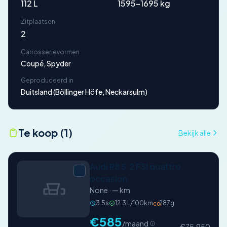
112 L
1595-1695 kg
Zitplaatsen
2
Carrosserievormen
Coupé, Spyder
Geproduceerd in
Duitsland (Böllinger Höfe, Neckarsulm)
Te koop (1)
Bekijk alle
Audi R8 5.2 FSI quattro
occasion
None · — km
3.5s
12.3 L/100km
287g
CO₂
€585
/maand
€75.950