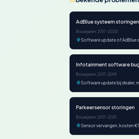
AdBlue systeem storingen
Bouwjaren: 2017-2020
Software update of AdBlue
Infotainment software bu
Bouwjaren: 2017-2019
Software update bij dealer,
Parkeersensor storingen
Bouwjaren: 2017-2021
Sensor vervangen, kosten 