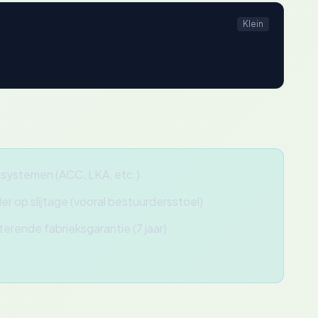
Klein
ulpsystemen (ACC, LKA, etc.)
er op slijtage (vooral bestuurdersstoel)
terende fabrieksgarantie (7 jaar)