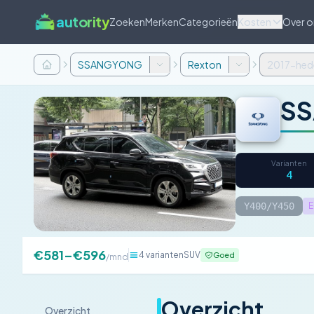
autority
Zoeken
Merken
Categorieën
Kosten
Over o
SSANGYONG
Rexton
2017-hed
SS
Varianten
4
Y400/Y450
E
€581–€596
4 varianten
SUV
Goed
/mnd
Overzicht
Overzicht