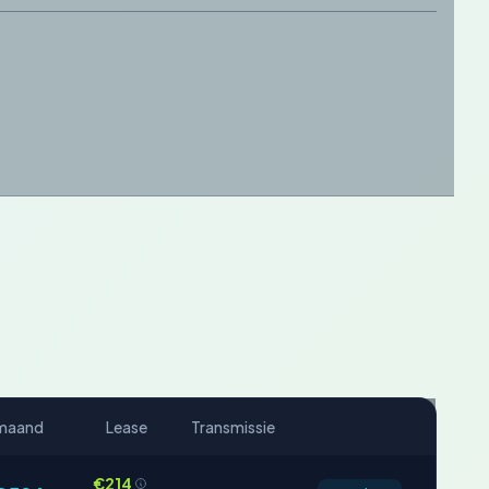
maand
Lease
Transmissie
€214