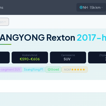
ns
NH · 15k km
en
ANGYONG Rexton
2017-
Kosten/mnd
Carrosserie
Zitpl
€590–€606
SUV
-segment SUV
SsangYong P1
Goed
NCAP