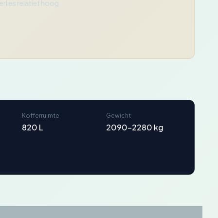
rlies relatief hoog
Kofferruimte
Gewicht
820 L
2090-2280 kg