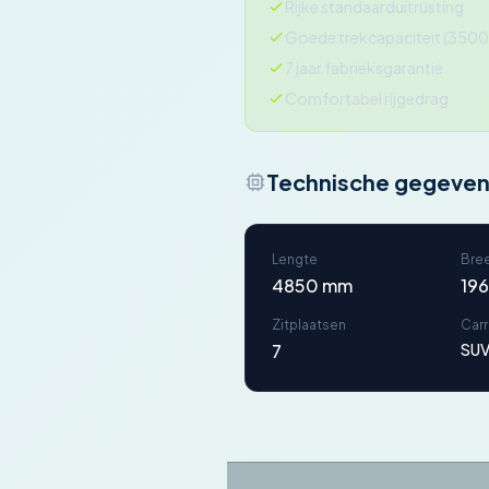
Rijke standaarduitrusting
Goede trekcapaciteit (3500
7 jaar fabrieksgarantie
Comfortabel rijgedrag
Technische gegeve
Lengte
Bre
4850 mm
19
Zitplaatsen
Car
7
SUV