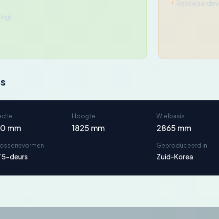
Restwaardeve
 kg)
ns
edte
Hoogte
Wielbasis
60 mm
1825 mm
2865 mm
rosserievormen
Geproduceerd in
 5-deurs
Zuid-Korea