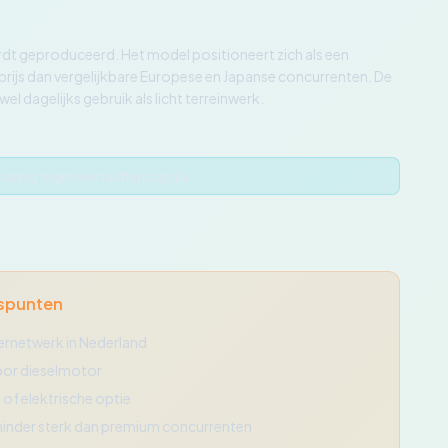
dt geproduceerd. Het model positioneert zich als een
 prijs dan vergelijkbare Europese en Japanse concurrenten. De
l dagelijks gebruik als licht terreinwerk.
ling tegen een scherpe prijs
spunten
ernetwerk in Nederland
or dieselmotor
of elektrische optie
nder sterk dan premium concurrenten