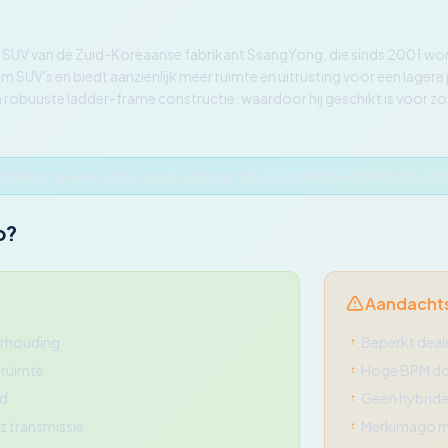
 SUV van de Zuid-Koreaanse fabrikant SsangYong, die sinds 2001 wor
m SUV's en biedt aanzienlijk meer ruimte en uitrusting voor een lagere
 robuuste ladder-frame constructie, waardoor hij geschikt is voor zowe
emers die een ruime, goed uitgeruste SUV zoeken met premium uitstra
o?
Aandacht
erhouding
Beperkt deal
eruimte
Hoge BPM do
id
Geen hybride 
 transmissie
Merkimago mi