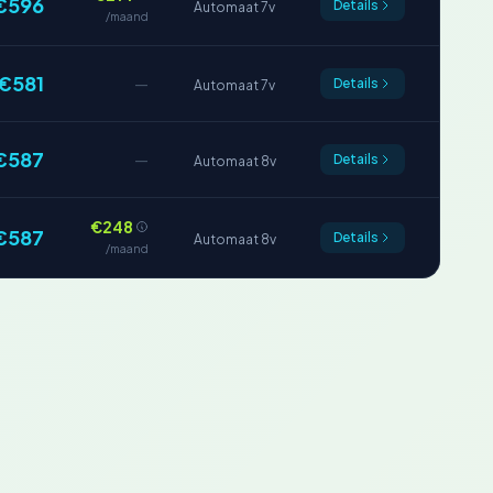
€596
Details
Automaat 7v
/maand
€581
—
Details
Automaat 7v
€587
—
Details
Automaat 8v
€248
€587
Details
Automaat 8v
/maand