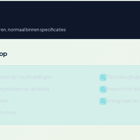
ren, normaal binnen specificaties
oop
teem op foutmeldingen
Test alle rijh
ntsysteem op updates
Inspecteer led
klep
Vraag naar res
istorie