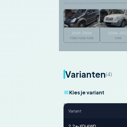
Generaties Rexton
2001-2006
2006-201
Y200/Y220/Y250
Y250
Varianten
(4)
Kies je variant
Variant
2.2 e-XDi 4WD