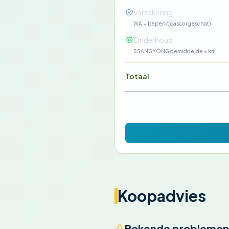
Verzekering
WA + beperkt casco (geschat)
Onderhoud
SSANGYONG gemiddelde × km
Totaal
Koopadvies
Bekende problemen