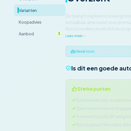
Varianten
De SsangYong Rexton is een grote
Koopadvies
betaalbaar alternatief voor premiu
Rexton onderscheidt zich door zijn
Aanbod
3
Lees meer
Gezinnen en ondern
Ideaal voor:
Is dit een goede aut
Sterke punten
Uitstekende prijs-kwaliteitv
Zeer ruim interieur en bagag
5 sterren Euro NCAP veilighe
Betrouwbare Mercedes-Benz