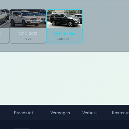
2
2012-2017
2017-heden
Y300
Y400/Y450
Brandstof
Vermogen
Verbruik
Kosten/