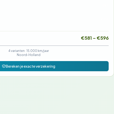
€85
€104
€581 – €596
4 varianten ·
15.000 km/jaar
Noord-Holland
Bereken je exacte verzekering