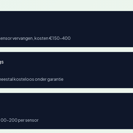
 sensor vervangen, kosten €150-400
gs
 meestal kosteloos onder garantie
€100-200 per sensor