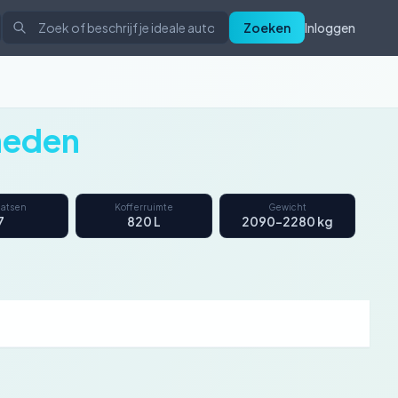
Zoeken
Inloggen
heden
aatsen
Kofferruimte
Gewicht
7
820 L
2090–2280 kg