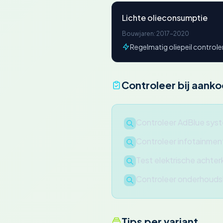
Lichte olieconsumptie
Bouwjaren: 2017-2020
Regelmatig oliepeil controle
Controleer bij aank
Controleer AdBlue sys
Controleer infotainme
Test elektrische achter
Controleer onderhoudsh
Tips per variant