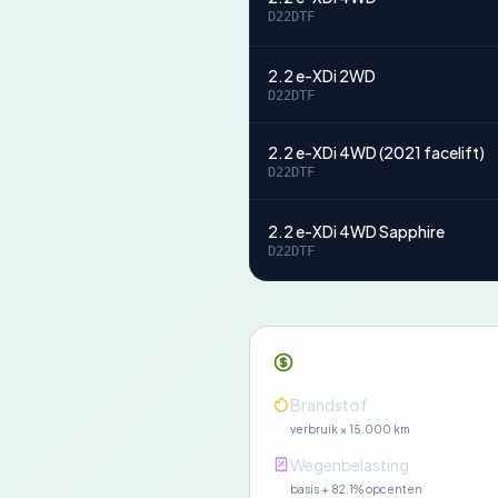
D22DTF
2.2 e-XDi 2WD
D22DTF
2.2 e-XDi 4WD (2021 facelift)
D22DTF
2.2 e-XDi 4WD Sapphire
D22DTF
Maandelijkse kosten
Brandstof
verbruik × 15.000 km
Wegenbelasting
basis + 82.1% opcenten