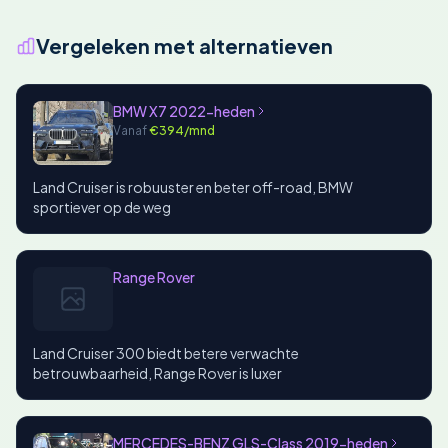
Vergeleken met alternatieven
BMW X7 2022-heden
Vanaf
€394/mnd
Land Cruiser is robuuster en beter off-road, BMW
sportiever op de weg
Range Rover
Land Cruiser 300 biedt betere verwachte
betrouwbaarheid, Range Rover is luxer
MERCEDES-BENZ GLS-Class 2019-heden