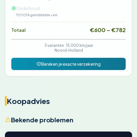
€90-€104
Onderhoud
TOYOTA gemiddelde × km
€600 – €782
Totaal
3 varianten ·
15.000 km/jaar
Noord-Holland
Bereken je exacte verzekering
Koopadvies
Bekende problemen