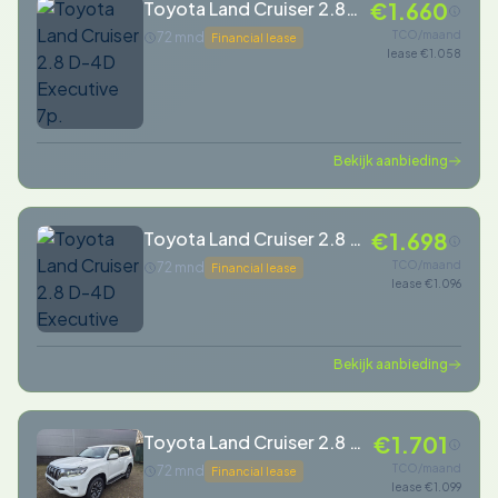
Toyota Land Cruiser 2.8
€1.660
D-4D Executive 7p.
TCO/maand
72 mnd
Financial lease
lease €1.058
Bekijk aanbieding
Toyota Land Cruiser 2.8 D-
€1.698
4D Executive
TCO/maand
72 mnd
Financial lease
lease €1.096
Bekijk aanbieding
Toyota Land Cruiser 2.8 D-
€1.701
4D-F Professional Window
TCO/maand
72 mnd
Financial lease
lease €1.099
Van