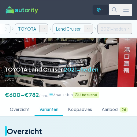
autority
TOYOTA
Land Cruiser
2021-heden
TOYOTA Land Cruiser
2021-heden
J300
€600–€782
3 varianten
Uitstekend
/mnd
Overzicht
Varianten
Koopadvies
Aanbod
26
Overzicht