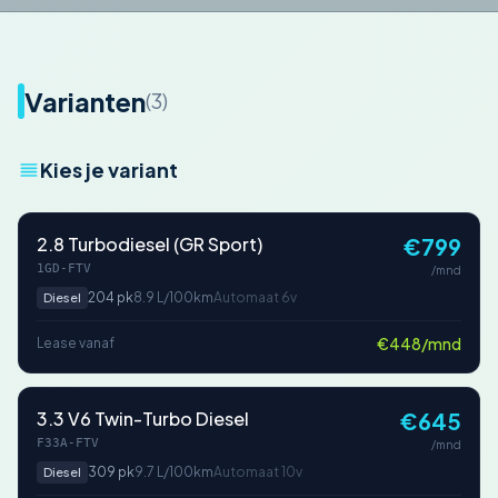
Varianten
(3)
Kies je variant
2.8 Turbodiesel (GR Sport)
€799
1GD-FTV
/mnd
204 pk
8.9 L/100km
Automaat 6v
Diesel
€448/mnd
Lease vanaf
3.3 V6 Twin-Turbo Diesel
€645
F33A-FTV
/mnd
309 pk
9.7 L/100km
Automaat 10v
Diesel