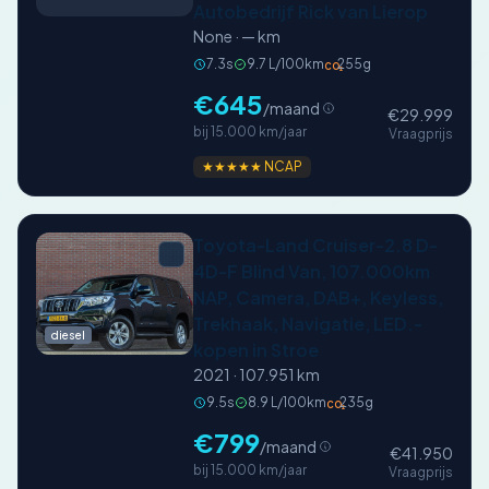
Autobedrijf Rick van Lierop
None · — km
7.3s
9.7 L/100km
255g
CO₂
€645
/maand
€29.999
bij 15.000 km/jaar
Vraagprijs
★★★★★ NCAP
Toyota-Land Cruiser-2.8 D-
4D-F Blind Van, 107.000km
NAP, Camera, DAB+, Keyless,
Trekhaak, Navigatie, LED.-
diesel
kopen in Stroe
2021 · 107.951 km
9.5s
8.9 L/100km
235g
CO₂
€799
/maand
€41.950
bij 15.000 km/jaar
Vraagprijs