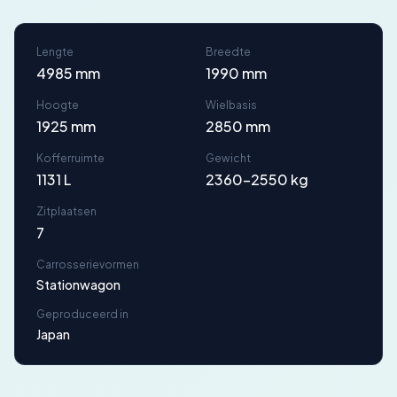
Lengte
Breedte
4985 mm
1990 mm
Hoogte
Wielbasis
1925 mm
2850 mm
Kofferruimte
Gewicht
1131 L
2360-2550 kg
Zitplaatsen
7
Carrosserievormen
Stationwagon
Geproduceerd in
Japan