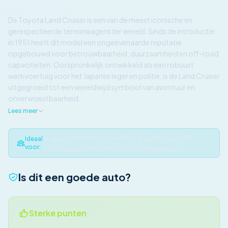
De Toyota Land Cruiser is een van de meest iconische en
gerespecteerde terreinwagens ter wereld. Sinds de introductie
in 1951 heeft dit model een ongeëvenaarde reputatie
opgebouwd voor betrouwbaarheid, duurzaamheid en off-road
capaciteiten. Oorspronkelijk ontwikkeld als een robuust
werkvoertuig voor het Japanse leger en politie, is de Land Cruiser
uitgegroeid tot een wereldwijd symbool van avontuur en
onverwoestbaarheid.
Lees meer
Kopers die het beste willen op gebied van off-
Ideaal
voor:
road capaciteit, luxe en betrouwbaarheid
Is dit een goede auto?
Sterke punten