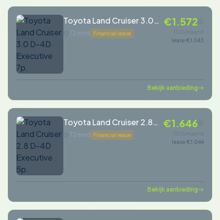
Toyota Land Cruiser 3.0
€1.572
D-4D Executive 7p.
TCO/maand
72 mnd
Financial lease
lease €1.043
Bekijk aanbieding
Toyota Land Cruiser 2.8
€1.646
D-4D Executive 5p.
TCO/maand
72 mnd
Financial lease
lease €1.044
Bekijk aanbieding