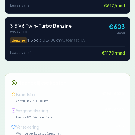
€617/mnd
Lease vanaf
3.5 V6 Twin-Turbo Benzine
€603
V35A-FTS
/mnd
415 pk
13.0 L/100km
Automaat 10v
Benzine
€1179/mnd
Lease vanaf
Maandelijkse kosten
€195-€333
Brandstof
verbruik × 15.000 km
€91-€399
Wegenbelasting
basis + 82.1% opcenten
€85
Verzekering
WA + beperkt casco (geschat)