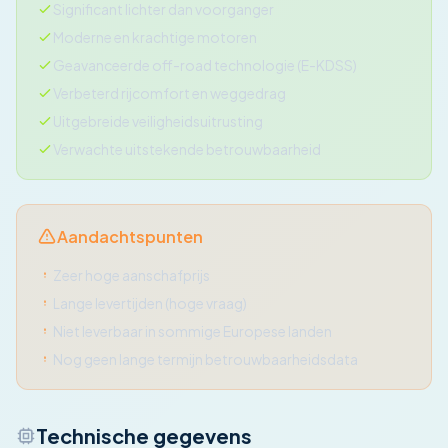
Significant lichter dan voorganger
Moderne en krachtige motoren
Geavanceerde off-road technologie (E-KDSS)
Verbeterd rijcomfort en weggedrag
Uitgebreide veiligheidsuitrusting
Verwachte uitstekende betrouwbaarheid
Aandachtspunten
Zeer hoge aanschafprijs
Lange levertijden (hoge vraag)
Niet leverbaar in sommige Europese landen
Nog geen lange termijn betrouwbaarheidsdata
Technische gegevens