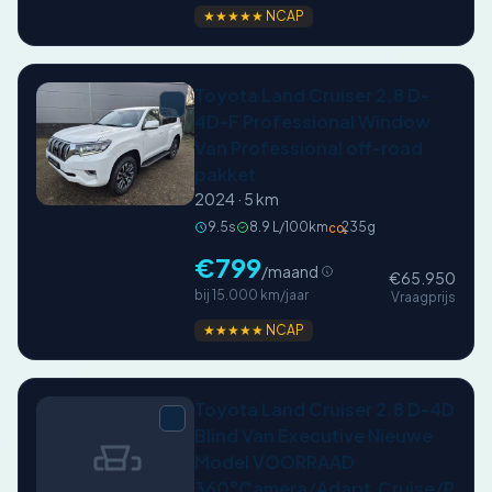
★★★★★ NCAP
Toyota Land Cruiser 2.8 D-
4D-F Professional Window
Van Professional off-road
pakket
2024 · 5 km
9.5s
8.9 L/100km
235g
CO₂
€799
/maand
€65.950
bij 15.000 km/jaar
Vraagprijs
★★★★★ NCAP
Toyota Land Cruiser 2.8 D-4D
Blind Van Executive Nieuwe
Model VOORRAAD
360°Camera/Adapt.Cruise/PDC/