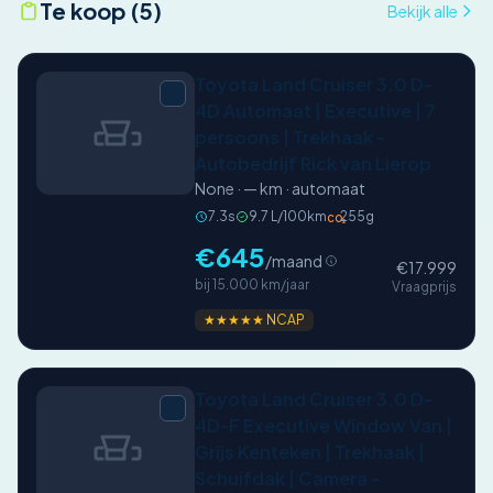
Te koop (5)
Bekijk alle
Toyota Land Cruiser 3.0 D-
4D Automaat | Executive | 7
persoons | Trekhaak -
Autobedrijf Rick van Lierop
None · — km · automaat
7.3s
9.7 L/100km
255g
CO₂
€645
/maand
€17.999
bij 15.000 km/jaar
Vraagprijs
★★★★★ NCAP
Toyota Land Cruiser 3.0 D-
4D-F Executive Window Van |
Grijs Kenteken | Trekhaak |
Schuifdak | Camera -