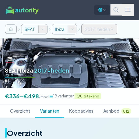
autority
SEAT
Ibiza
2017-heden
SEAT Ibiza
2017-heden
KJ
€336–€498
19 varianten
Uitstekend
/mnd
Overzicht
Varianten
Koopadvies
Aanbod
812
Overzicht