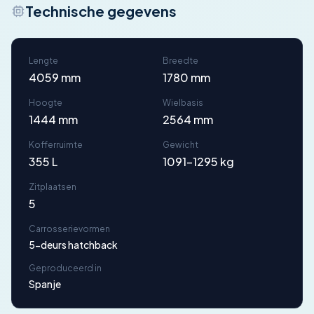
Technische gegevens
Lengte
Breedte
4059 mm
1780 mm
Hoogte
Wielbasis
1444 mm
2564 mm
Kofferruimte
Gewicht
355 L
1091-1295 kg
Zitplaatsen
5
Carrosserievormen
5-deurs hatchback
Geproduceerd in
Spanje