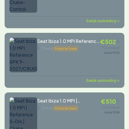
Bekijk aanbieding
Seat Ibiza 1.0 MPI Reference
€502
APK 9-
TCO/maand
72 mnd
Financial lease
lease €156
2027/CRUISE/VELGEN
Bekijk aanbieding
Seat Ibiza 1.0 MPI |
€510
Reference 5-Drs | Cruise
TCO/maand
72 mnd
Financial lease
lease €164