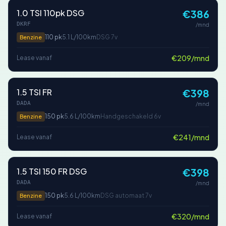
1.0 TSI 110pk DSG
€386
DKRF
/mnd
110 pk
5.1 L/100km
DSG 7v
Benzine
€209/mnd
Lease vanaf
1.5 TSI FR
€398
DADA
/mnd
150 pk
5.6 L/100km
Handgeschakeld 6v
Benzine
€241/mnd
Lease vanaf
1.5 TSI 150 FR DSG
€398
DADA
/mnd
150 pk
5.6 L/100km
DSG automaat 7v
Benzine
€320/mnd
Lease vanaf