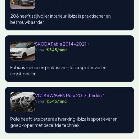
208 heeft stijlvoller interieur, Ibiza is praktischer en
betrouwbaarder
SKODA Fabia 2014-2021
Vanaf
€345/mnd
Fabia is ruimer en praktischer, Ibiza sportiever en
emotioneler
VOLKSWAGEN Polo 2017-heden
Vanaf
€345/mnd
Polo heeft iets betere afwerking, Ibiza is sportiever en
goedkoper met dezelfde techniek