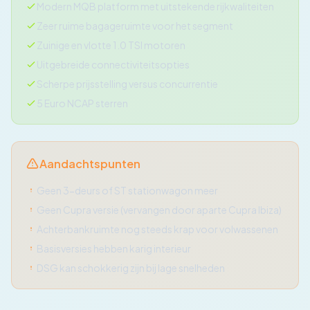
Modern MQB platform met uitstekende rijkwaliteiten
Zeer ruime bagageruimte voor het segment
Zuinige en vlotte 1.0 TSI motoren
Uitgebreide connectiviteitsopties
Scherpe prijsstelling versus concurrentie
5 Euro NCAP sterren
Aandachtspunten
Geen 3-deurs of ST stationwagon meer
Geen Cupra versie (vervangen door aparte Cupra Ibiza)
Achterbankruimte nog steeds krap voor volwassenen
Basisversies hebben karig interieur
DSG kan schokkerig zijn bij lage snelheden