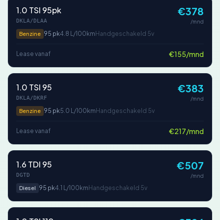
1.0 TSI 95pk
€378
DKLA/DLAA
/mnd
95 pk
4.8 L/100km
Handgeschakeld 5v
Benzine
€155/mnd
Lease vanaf
1.0 TSI 95
€383
DKLA/DKRF
/mnd
95 pk
5.0 L/100km
Handgeschakeld 5v
Benzine
€217/mnd
Lease vanaf
1.6 TDI 95
€507
DGTD
/mnd
95 pk
4.1 L/100km
Handgeschakeld 5v
Diesel