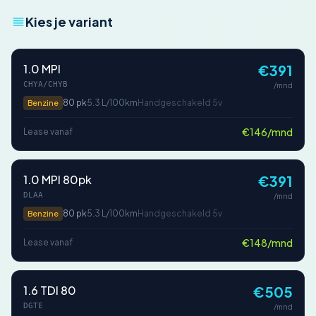
Kies je variant
1.0 MPI
€391
CHYA/CHYB
/mnd
80 pk
5.3 L/100km
Handgeschakeld 5v
Benzine
€146/mnd
Lease vanaf
1.0 MPI 80pk
€391
DLAA
/mnd
80 pk
5.3 L/100km
Handgeschakeld 5v
Benzine
€148/mnd
Lease vanaf
1.6 TDI 80
€505
DGTE
/mnd