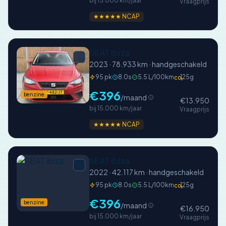
bij 15.000 km/jaar
Vraagprijs
★★★★★ NCAP
SEAT Ibiza
2023 · 78.933 km · handgeschakeld
95 pk
8.0s
5.5 L/100km
125g
CO₂
€396
benzine
/maand
€13.950
bij 15.000 km/jaar
Vraagprijs
★★★★★ NCAP
SEAT Ibiza
2022 · 42.117 km · handgeschakeld
95 pk
8.0s
5.5 L/100km
125g
CO₂
€396
benzine
/maand
€16.950
bij 15.000 km/jaar
Vraagprijs