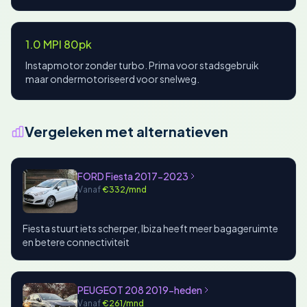
1.0 MPI 80pk
Instapmotor zonder turbo. Prima voor stadsgebruik
maar ondermotoriseerd voor snelweg.
Vergeleken met alternatieven
FORD Fiesta 2017-2023
Vanaf
€332/mnd
Fiesta stuurt iets scherper, Ibiza heeft meer bagageruimte
en betere connectiviteit
PEUGEOT 208 2019-heden
Vanaf
€261/mnd