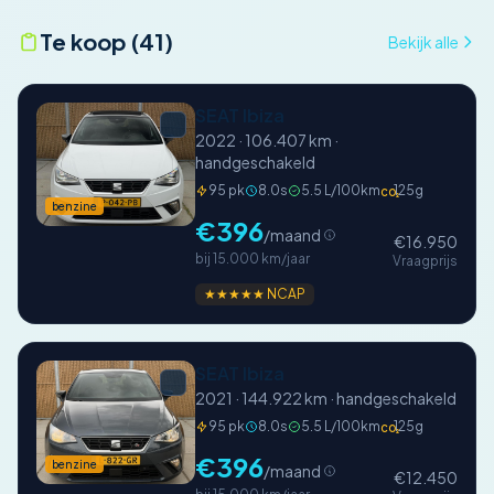
Te koop (41)
Bekijk alle
SEAT Ibiza
2022 · 106.407 km ·
handgeschakeld
95 pk
8.0s
5.5 L/100km
125g
CO₂
benzine
€396
/maand
€16.950
bij 15.000 km/jaar
Vraagprijs
★★★★★ NCAP
SEAT Ibiza
2021 · 144.922 km · handgeschakeld
95 pk
8.0s
5.5 L/100km
125g
CO₂
€396
benzine
/maand
€12.450