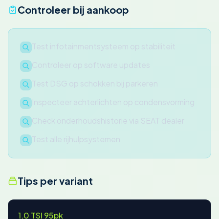
Controleer bij aankoop
Test infotainmentsysteem op stabiliteit
Controleer op software updates
Test DSG op schokken bij parkeren
Inspecteer achterlichten op condensvorming
Check onderhoudshistorie via SEAT dealer
Test alle rijhulpsystemen
Tips per variant
1.0 TSI 95pk