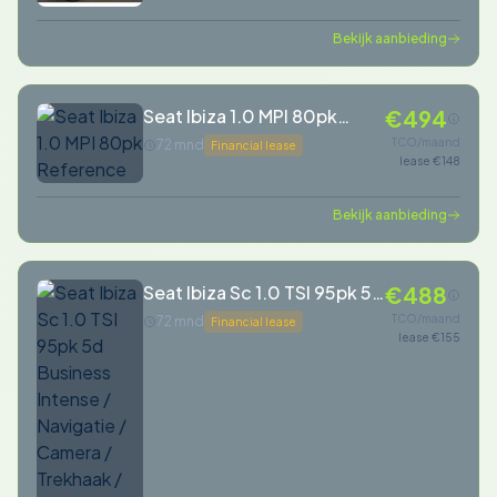
Bekijk aanbieding
Seat Ibiza 1.0 MPI 80pk
€494
Reference
TCO/maand
72 mnd
Financial lease
lease €148
Bekijk aanbieding
Seat Ibiza Sc 1.0 TSI 95pk 5d
€488
Business Intense / Navigatie
TCO/maand
72 mnd
Financial lease
lease €155
/ Camera / Trekhaak /
Cruise-Control