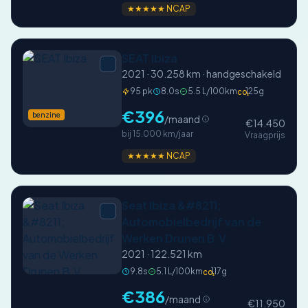
★★★★★ NCAP
SEAT Ibiza
2021 · 30.258 km · handgeschakeld
95 pk
8.0s
5.5 L/100km
125g
CO₂
€396
benzine
/maand
€14.450
bij 15.000 km/jaar
Vraagprijs
★★★★★ NCAP
Seat Ibiza &#8211;
Automobielbedrijf van de
Werken Drunen B.V.
2021 · 122.521 km
9.8s
5.1 L/100km
117g
CO₂
€386
/maand
€11.950