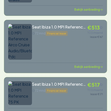
Bekijk aanbieding
Seat Ibiza 1.0 MPI Reference
€513
Airco Cruise
TCO/maand
72 mnd
Financial lease
lease €167
Audio/Bluetooth/Dab Pdc
Bekijk aanbieding
Seat Ibiza 1.0 MPI Reference
€517
75 PK
TCO/maand
72 mnd
Financial lease
lease €171