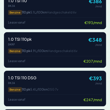
1.0 TSI 110
€386
DKJA
/mnd
110 pk
5.1 L/100km
Handgeschakeld 6v
Benzine
€193/mnd
Lease vanaf
1.0 TSI 110pk
€348
DKRF
/mnd
110 pk
4.9 L/100km
Handgeschakeld 6v
Benzine
€207/mnd
Lease vanaf
1.0 TSI 110 DSG
€393
DKJA
/mnd
110 pk
5.4 L/100km
DSG 7v
Benzine
€247/mnd
Lease vanaf