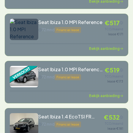
Bekijk aanbieding
Seat Ibiza 1.0 MPI Reference
€517
TCO/maand
72 mnd
Financial lease
lease €171
Bekijk aanbieding
Seat Ibiza 1.0 MPI Reference
€519
(Goed OnderH, Carplay,
TCO/maand
72 mnd
Financial lease
lease €173
StoelV, Navi,
Parkeersensoren, Navi,
Bekijk aanbieding
Climate Con
Seat Ibiza 1.4 EcoTSI FR
€532
Connect 150 PK Nieuwe
TCO/maand
72 mnd
Financial lease
lease €181
distr.riem en waterpomp