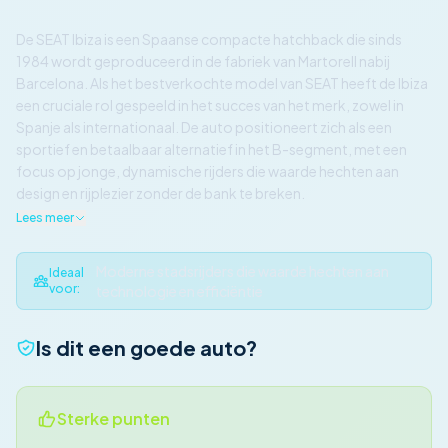
De SEAT Ibiza is een Spaanse compacte hatchback die sinds
1984 wordt geproduceerd in de fabriek van Martorell nabij
Barcelona. Als het bestverkochte model van SEAT heeft de Ibiza
een cruciale rol gespeeld in het succes van het merk, zowel in
Spanje als internationaal. De auto positioneert zich als een
sportief en betaalbaar alternatief in het B-segment, met een
focus op jonge, dynamische rijders die waarde hechten aan
design en rijplezier zonder de bank te breken.
Lees meer
Moderne stadsrijders die waarde hechten aan
Ideaal
voor:
technologie en efficiëntie
Is dit een goede auto?
Sterke punten