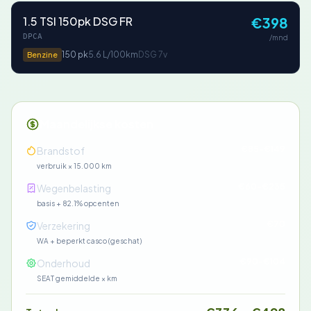
1.5 TSI 150pk DSG FR
€398
DPCA
/mnd
150 pk
5.6 L/100km
DSG 7v
Benzine
Maandelijkse kosten
€85-€149
Brandstof
verbruik × 15.000 km
€60-€235
Wegenbelasting
basis + 82.1% opcenten
€70
Verzekering
WA + beperkt casco (geschat)
€90-€104
Onderhoud
SEAT gemiddelde × km