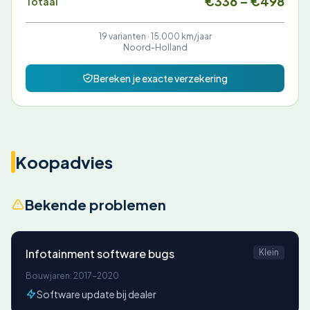
€336 – €498
Totaal
19 varianten ·
15.000 km/jaar
Noord-Holland
Bereken je exacte verzekering
Koopadvies
Bekende problemen
Infotainment software bugs
Klein
Bouwjaren: 2017-2020
Software update bij dealer