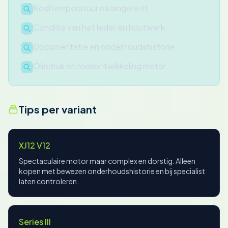
Koeltemperatuur na langere rit
Conditie van het leder en houtwerk
Documentatie en onderhoudshistorie
Oliedruk en rookontwikkeling motor
Tips per variant
XJ12 V12
Spectaculaire motor maar complex en dorstig. Alleen
kopen met bewezen onderhoudshistorie en bij specialist
laten controleren.
Series III