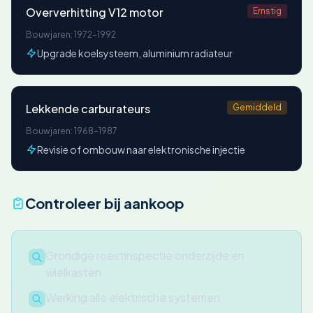
Oververhitting V12 motor
Ernstig
Bouwjaren: 1972-1992
Upgrade koelsysteem, aluminium radiateur
Lekkende carburateurs
Gemiddeld
Bouwjaren: 1968-1987
Revisie of ombouw naar elektronische injectie
Controleer bij aankoop
Grondige roestinspectie onderzijde en
wielkasten
Werking alle elektrische systemen