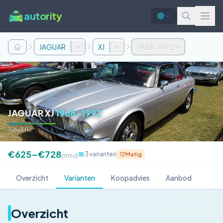
autority
JAGUAR
XJ
1968-1992
JAGUAR XJ
1968-1992
XJ6/XJ12
€625–€728
3 varianten
Matig
/mnd
Overzicht
Varianten
Koopadvies
Aanbod
Overzicht