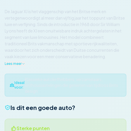
De Jaguar XJ is het vlaggenschip van het Britse merk en
vertegenwoordigt al meer dan vijftig jaar het toppunt van Britse
luxe en verfijning. Sinds de introductie in 1968 door Sir William
Lyons heeft de XJ een onuitwisbare indruk achtergelaten in het
segment van luxe limousines. Het model combineert
traditioneel Brits vakmanschap met sportieve rijkwaliteiten,
waardoor het zich onderscheidt van Duitse concurrenten die
vaak kiezen voor een meer conservatieve benadering.
Lees meer
Klassieke autoliefhebbers, verzamelaars,
Ideaal
enthousiastelingen die genieten van tijdloos Brits
voor:
design
Is dit een goede auto?
Sterke punten