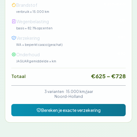
€359-€461
Brandstof
verbruik × 15.000 km
€91
Wegenbelasting
basis + 82.1% opcenten
€85
Verzekering
WA + beperkt casco (geschat)
€90
Onderhoud
JAGUAR gemiddelde × km
€625 – €728
Totaal
3 varianten ·
15.000 km/jaar
Noord-Holland
Bereken je exacte verzekering