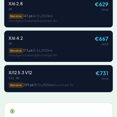
XJ6 2.8
€629
XK
/mnd
147 pk
14.0 L/100km
Benzine
Handgeschakeld/Automaat 4v
XJ6 4.2
€667
XK
/mnd
173 pk
15.5 L/100km
Benzine
Handgeschakeld/Automaat 4v
XJ12 5.3 V12
€731
V12 HE
/mnd
299 pk
18.0 L/100km
Automaat 3v
Benzine
Maandelijkse kosten