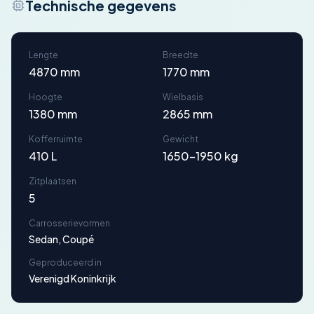
Technische gegevens
Lengte
Breedte
4870 mm
1770 mm
Hoogte
Wielbasis
1380 mm
2865 mm
Kofferruimte
Gewicht
410 L
1650-1950 kg
Zitplaatsen
5
Carrosserievormen
Sedan, Coupé
Geproduceerd in
Verenigd Koninkrijk