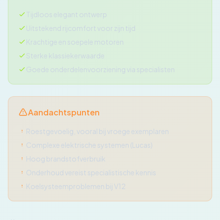
Tijdloos elegant ontwerp
Uitstekend rijcomfort voor zijn tijd
Krachtige en soepele motoren
Sterke klassiekerwaarde
Goede onderdelenvoorziening via specialisten
Aandachtspunten
Roestgevoelig, vooral bij vroege exemplaren
Complexe elektrische systemen (Lucas)
Hoog brandstofverbruik
Onderhoud vereist specialistische kennis
Koelsysteemproblemen bij V12