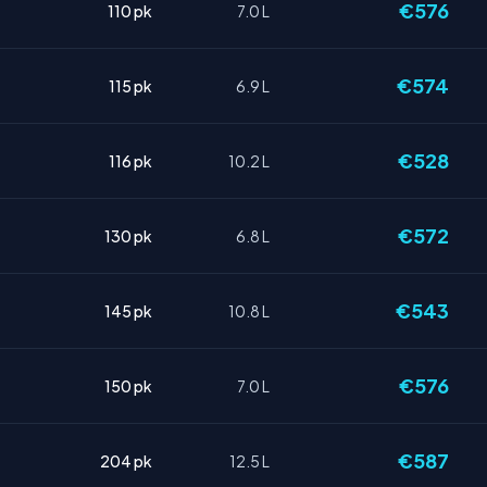
€576
110 pk
7.0 L
€574
115 pk
6.9 L
€528
116 pk
10.2 L
€572
130 pk
6.8 L
€543
145 pk
10.8 L
€576
150 pk
7.0 L
€587
204 pk
12.5 L