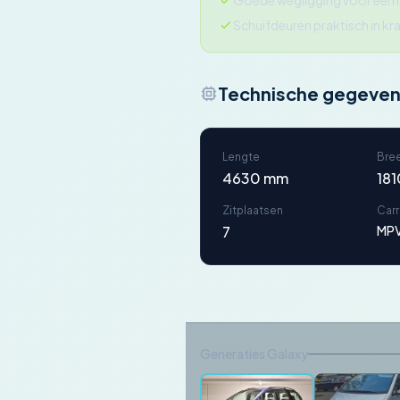
Goede wegligging voor een
Schuifdeuren praktisch in k
Technische gegeve
Lengte
Bre
4630 mm
18
Zitplaatsen
Car
7
MP
Generaties Galaxy