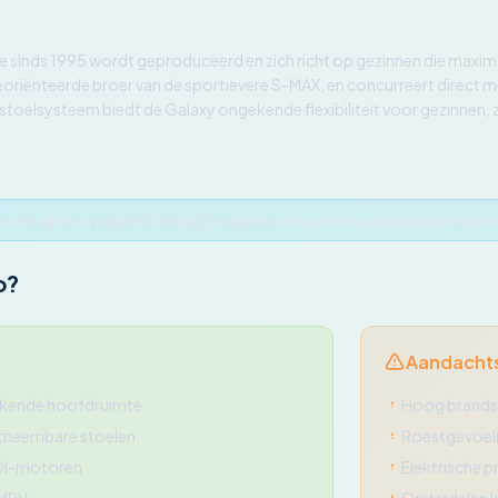
e sinds 1995 wordt geproduceerd en zich richt op gezinnen die maximale
eoriënteerde broer van de sportievere S-MAX, en concurreert direct
 stoelsysteem biedt de Galaxy ongekende flexibiliteit voor gezinnen, z
 een ruime en praktische auto zoeken met goede laadcapaciteit en fle
o?
Aandacht
stekende hoofdruimte
Hoog brandst
itneembare stoelen
Roestgevoeli
DI-motoren
Elektrische 