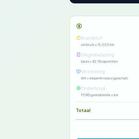
Maandelijkse kosten
Brandstof
verbruik × 15.000 km
Wegenbelasting
basis + 82.1% opcenten
Verzekering
WA + beperkt casco (geschat)
Onderhoud
FORD gemiddelde × km
Totaal