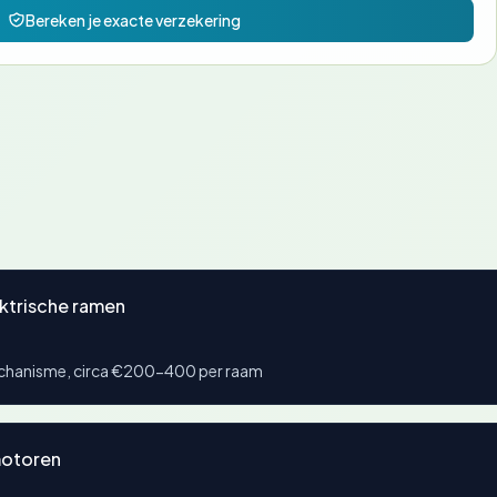
Bereken je exacte verzekering
ektrische ramen
echanisme, circa €200-400 per raam
motoren