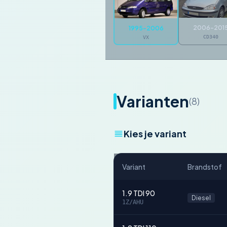
2006-201
1995-2006
CD340
VX
Varianten
(8)
Kies je variant
Variant
Brandstof
1.9 TDI 90
Diesel
1Z/AHU