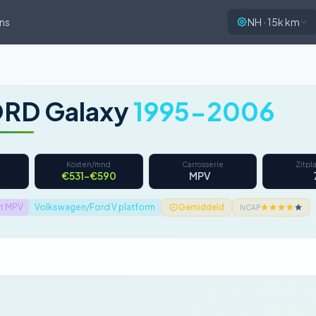
ns
NH · 15k km
RD Galaxy
1995-2006
Kosten/mnd
Carrosserie
Zitpl
€531–€590
MPV
t MPV
Volkswagen/Ford V platform
Gemiddeld
NCAP