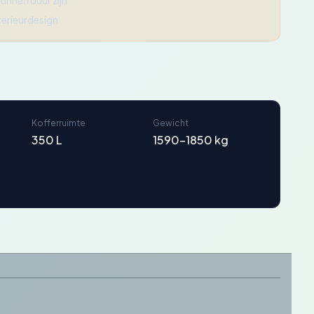
unnen duur zijn
terieurdesign
Kofferruimte
Gewicht
350 L
1590-1850 kg