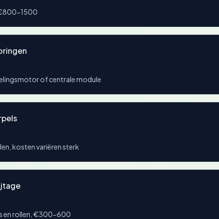
g, €800-1500
oringen
elingsmotor of centrale module
rpels
en, kosten variëren sterk
ijtage
ls en rollen, €300-600