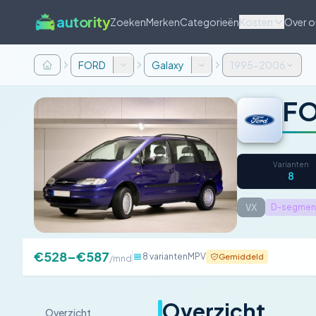
autority
Zoeken
Merken
Categorieën
Kosten
Over o
FORD
Galaxy
1995-2006
FO
Varianten
8
VX
D-segmen
€528–€587
8 varianten
MPV
Gemiddeld
/mnd
Overzicht
Overzicht