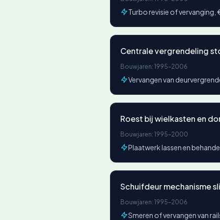
Turbo revisie of vervangin
Centrale vergrendeling st
Bouwjaren: 1995-2006
Vervangen van deurvergrend
Roest bij wielkasten en do
Bouwjaren: 1995-2000
Plaatwerk lassen en behandel
Schuifdeur mechanisme sl
Bouwjaren: 1995-2006
Smeren of vervangen van rai