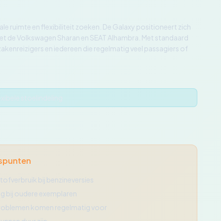
 ruimte en flexibiliteit zoeken. De Galaxy positioneert zich
 met de Volkswagen Sharan en SEAT Alhambra. Met standaard
akenreizigers en iedereen die regelmatig veel passagiers of
xibele stoelindeling
spunten
ofverbruik bij benzineversies
g bij oudere exemplaren
problemen komen regelmatig voor