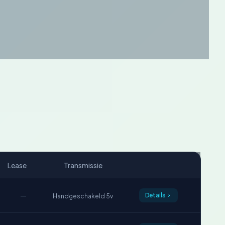
Lease
Transmissie
—
Details
Handgeschakeld 5v