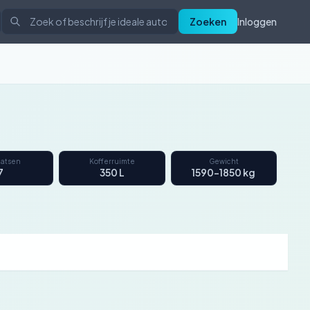
Zoeken
Inloggen
aatsen
Kofferruimte
Gewicht
7
350 L
1590–1850 kg