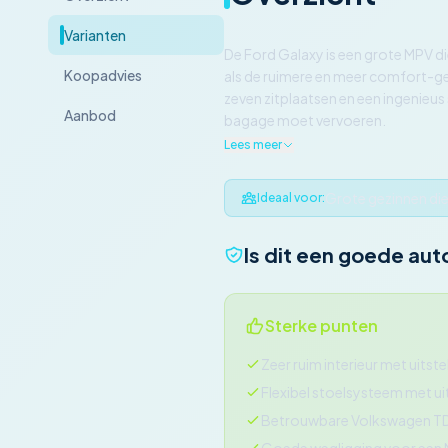
Varianten
De Ford Galaxy is een grote MPV di
Koopadvies
als de ruimere en meer comfort-g
zeven zitplaatsen en een ingenieus
Aanbod
bagage moet vervoeren.
Lees meer
Grote gezinnen die
Ideaal voor:
Is dit een goede aut
Sterke punten
Zeer ruim interieur met uit
Flexibel stoelsysteem met u
Betrouwbare Volkswagen T