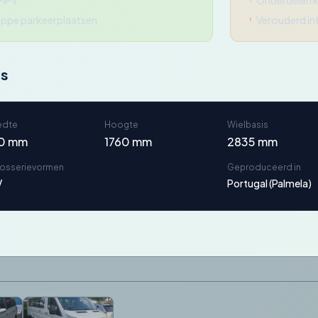
 MPV
Onderdelen k
rappe parkeerplaatsen
Verouderd in
ns
edte
Hoogte
Wielbasis
10 mm
1760 mm
2835 mm
rosserievormen
Geproduceerd in
V
Portugal (Palmela)