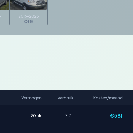
5
2015-2023
CD390
Vermogen
Verbruik
Kosten/maand
€581
90 pk
7.2 L