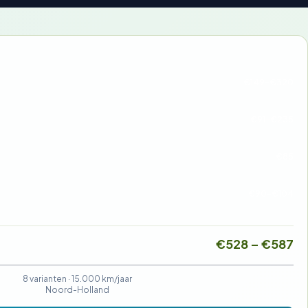
€149-€320
€91-€235
€85
€90-€104
€528 – €587
8 varianten ·
15.000 km/jaar
Noord-Holland