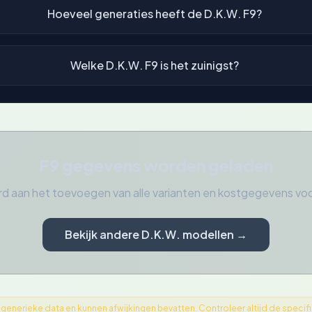
Hoeveel generaties heeft de D.K.W. F9?
Welke D.K.W. F9 is het zuinigst?
F9 gegevens worden geladen
d aan het toevoegen van alle varianten en kostgegevens vo
Bekijk andere D.K.W. modellen →
nerieke data en kunnen afwijkingen bevatten. Controleer altijd de specifica