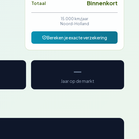
Binnenkort
Totaal
15.000 km/jaar
Noord-Holland
Bereken je exacte verzekering
—
Jaar op de markt