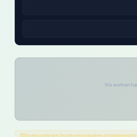
We werken har
De getoonde specificaties en koopadvies zijn gebaseerd op ge