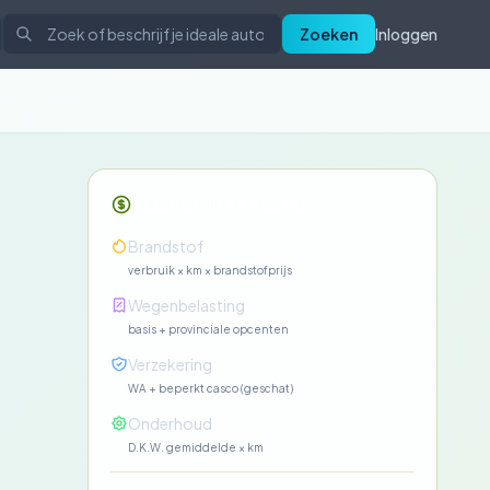
Zoeken
Inloggen
Maandelijkse kosten
—
Brandstof
verbruik × km × brandstofprijs
—
Wegenbelasting
basis + provinciale opcenten
—
Verzekering
WA + beperkt casco (geschat)
—
Onderhoud
D.K.W. gemiddelde × km