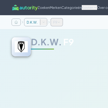
autority
Zoeken
Merken
Categorieën
Kosten
Over o
D.K.W.
F9
D.K.W.
F9