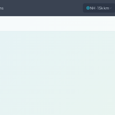
ns
NH · 15k km