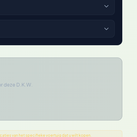
or deze D.K.W.
ties van het specifieke voertuig dat u wilt kopen.