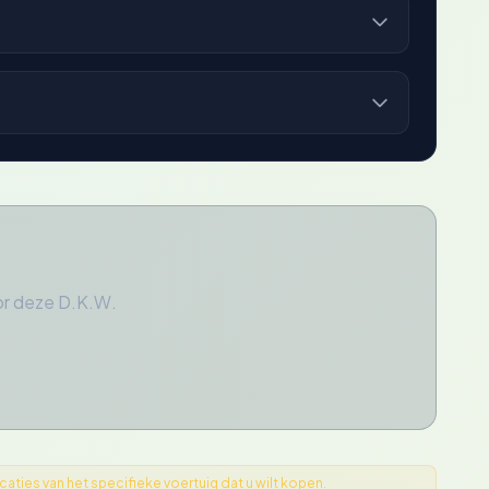
or deze D.K.W.
ties van het specifieke voertuig dat u wilt kopen.