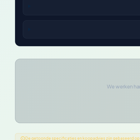
We werken har
De getoonde specificaties en koopadvies zijn gebaseerd op ge