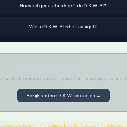
Hoeveel generaties heeft de D.K.W. F1?
Welke D.K.W. F1 is het zuinigst?
F1 gegevens worden geladen
d aan het toevoegen van alle varianten en kostgegevens vo
Bekijk andere D.K.W. modellen →
nerieke data en kunnen afwijkingen bevatten. Controleer altijd de specifica