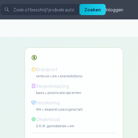
Zoeken
Inloggen
Maandelijkse kosten
—
Brandstof
verbruik × km × brandstofprijs
—
Wegenbelasting
basis + provinciale opcenten
—
Verzekering
WA + beperkt casco (geschat)
—
Onderhoud
D.K.W. gemiddelde × km