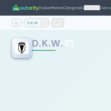
autority
Zoeken
Merken
Categorieën
Kosten
Over o
D.K.W.
F1
D.K.W.
F1