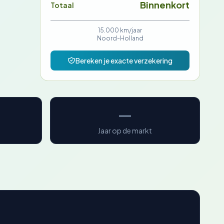
Binnenkort
Totaal
15.000 km/jaar
Noord-Holland
Bereken je exacte verzekering
—
Jaar op de markt