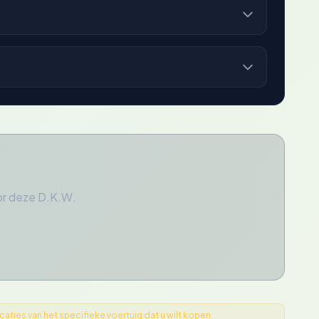
or deze D.K.W.
ties van het specifieke voertuig dat u wilt kopen.