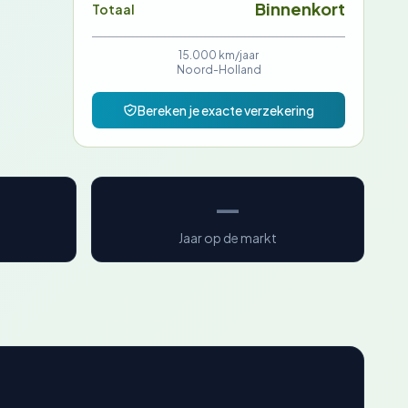
Binnenkort
Totaal
15.000 km/jaar
Noord-Holland
Bereken je exacte verzekering
—
Jaar op de markt