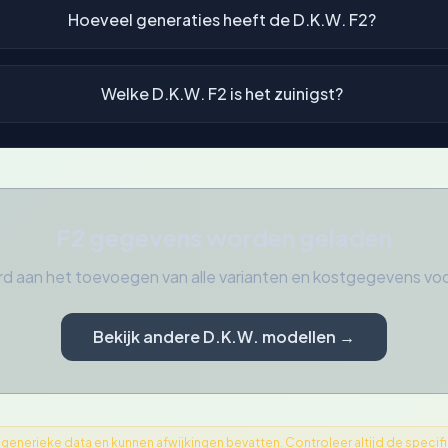
Hoeveel generaties heeft de D.K.W. F2?
Welke D.K.W. F2 is het zuinigst?
F2 gegevens worden geladen
d aan het toevoegen van alle varianten en kostgegevens vo
Bekijk andere D.K.W. modellen →
nerieke data en kunnen afwijkingen bevatten. Controleer altijd de specifica