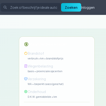
Zoeken
Inloggen
Maandelijkse kosten
—
Brandstof
verbruik × km × brandstofprijs
—
Wegenbelasting
basis + provinciale opcenten
—
Verzekering
WA + beperkt casco (geschat)
—
Onderhoud
D.K.W. gemiddelde × km