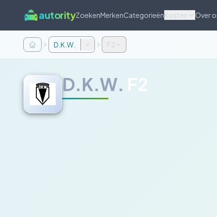
autority
Zoeken
Merken
Categorieën
Kosten
Over o
D.K.W.
F2
D.K.W.
F2