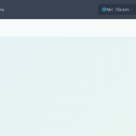
ns
NH · 15k km