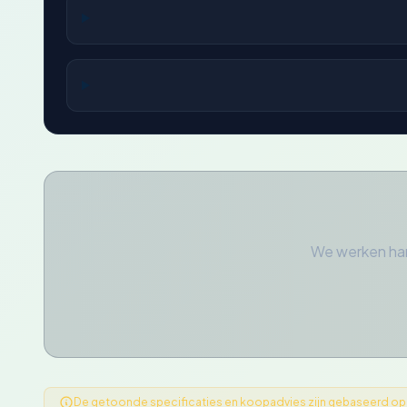
We werken har
De getoonde specificaties en koopadvies zijn gebaseerd op ge