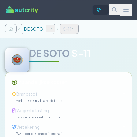
autority
DE SOTO
S-11
DE SOTO
S-11
Maandelijkse kosten
—
Brandstof
verbruik × km × brandstofprijs
—
Wegenbelasting
basis + provinciale opcenten
—
Verzekering
WA + beperkt casco (geschat)