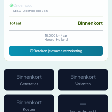
—
Onderhoud
DE SOTO gemiddelde × km
Binnenkort
Totaal
15.000 km/jaar
Noord-Holland
Bereken je exacte verzekering
Binnenkort
Binnenkort
Generaties
Varianten
—
Binnenkort
Kosten
Jaar op de markt