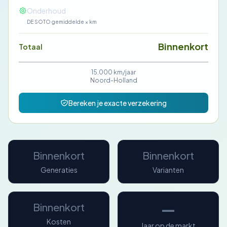
—
Onderhoud
DE SOTO gemiddelde × km
Binnenkort
Totaal
15.000 km/jaar
Noord-Holland
Bereken je exacte verzekering
Binnenkort
Binnenkort
Generaties
Varianten
—
Binnenkort
Kosten
Jaar op de markt