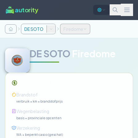
autority
DE SOTO
Firedome
DE SOTO
Firedome
Maandelijkse kosten
—
Brandstof
verbruik × km × brandstofprijs
—
Wegenbelasting
basis + provinciale opcenten
—
Verzekering
WA + beperkt casco (geschat)