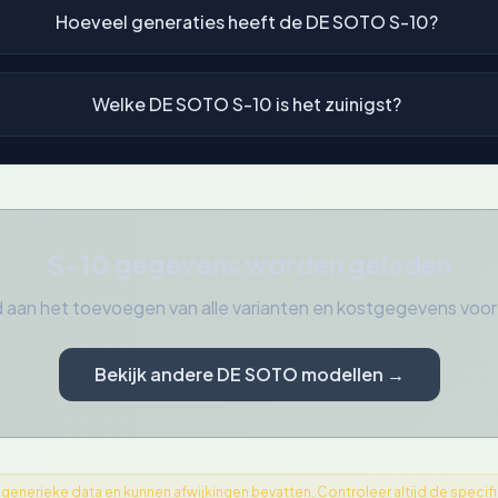
Hoeveel generaties heeft de DE SOTO S-10?
Welke DE SOTO S-10 is het zuinigst?
S-10 gegevens worden geladen
 aan het toevoegen van alle varianten en kostgegevens vo
Bekijk andere DE SOTO modellen →
nerieke data en kunnen afwijkingen bevatten. Controleer altijd de specifica