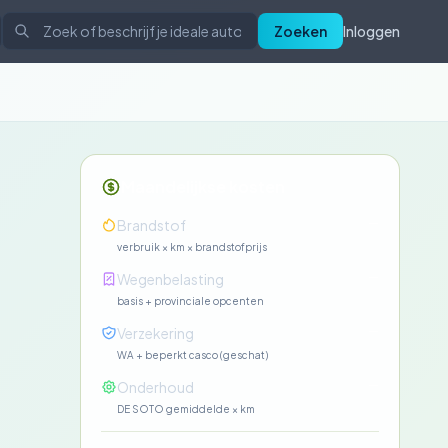
Zoeken
Inloggen
Maandelijkse kosten
—
Brandstof
verbruik × km × brandstofprijs
—
Wegenbelasting
basis + provinciale opcenten
—
Verzekering
WA + beperkt casco (geschat)
—
Onderhoud
DE SOTO gemiddelde × km