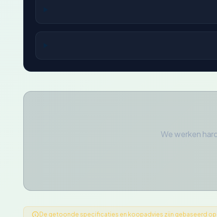
We werken hard
De getoonde specificaties en koopadvies zijn gebaseerd op ge