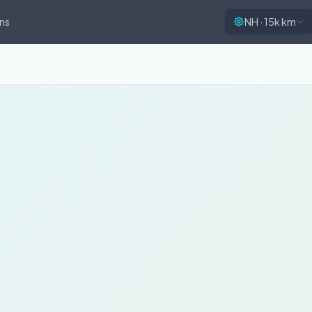
ns
NH · 15k km