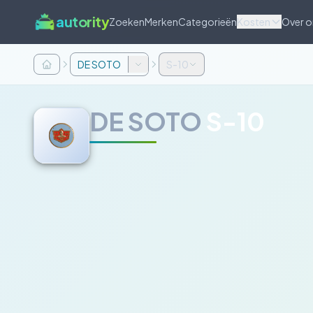
autority
Zoeken
Merken
Categorieën
Kosten
Over o
DE SOTO
S-10
DE SOTO
S-10