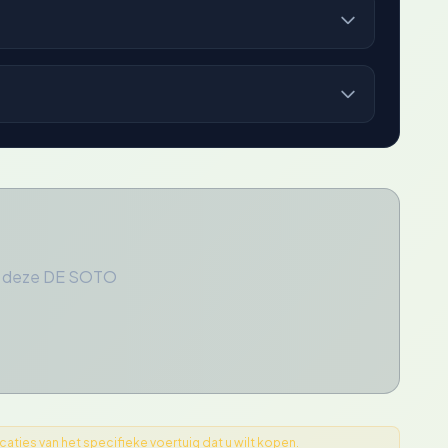
or deze DE SOTO
ties van het specifieke voertuig dat u wilt kopen.