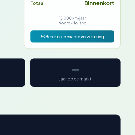
Binnenkort
Totaal
15.000 km/jaar
Noord-Holland
Bereken je exacte verzekering
—
Jaar op de markt