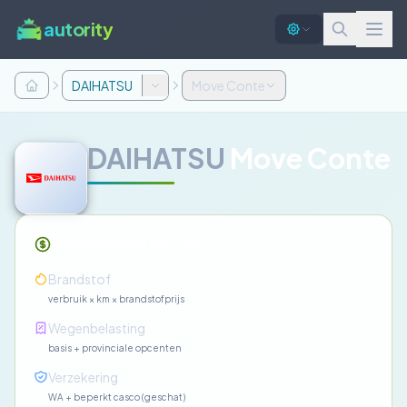
autority
DAIHATSU
Move Conte
DAIHATSU
Move Conte
Maandelijkse kosten
—
Brandstof
verbruik × km × brandstofprijs
—
Wegenbelasting
basis + provinciale opcenten
—
Verzekering
WA + beperkt casco (geschat)