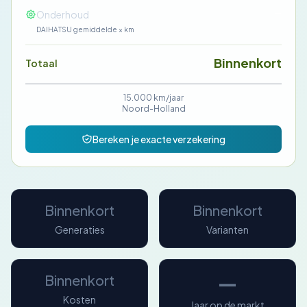
—
Onderhoud
DAIHATSU gemiddelde × km
Binnenkort
Totaal
15.000 km/jaar
Noord-Holland
Bereken je exacte verzekering
Binnenkort
Binnenkort
Generaties
Varianten
—
Binnenkort
Kosten
Jaar op de markt