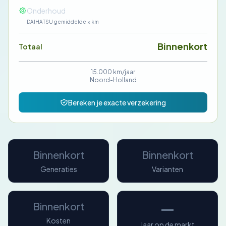
—
Onderhoud
DAIHATSU gemiddelde × km
Binnenkort
Totaal
15.000 km/jaar
Noord-Holland
Bereken je exacte verzekering
Binnenkort
Binnenkort
Generaties
Varianten
—
Binnenkort
Kosten
Jaar op de markt