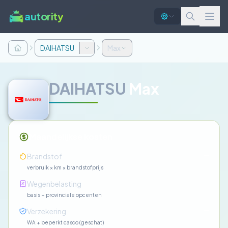
autority
DAIHATSU
Max
DAIHATSU
Max
Maandelijkse kosten
—
Brandstof
verbruik × km × brandstofprijs
—
Wegenbelasting
basis + provinciale opcenten
—
Verzekering
WA + beperkt casco (geschat)