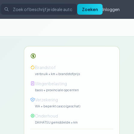
Zoeken
Inloggen
Maandelijkse kosten
—
Brandstof
verbruik × km × brandstofprijs
—
Wegenbelasting
basis + provinciale opcenten
—
Verzekering
WA + beperkt casco (geschat)
—
Onderhoud
DAIHATSU gemiddelde × km