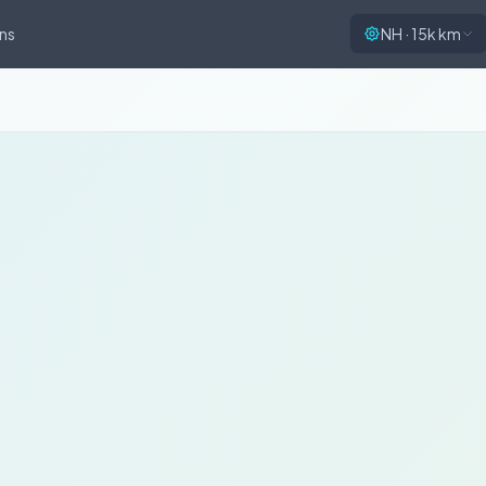
ns
NH · 15k km