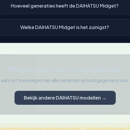
Hoeveel generaties heeft de DAIHATSU Midget?
Welke DAIHATSU Midget is het zuinigst?
Midget gegevens worden geladen
 aan het toevoegen van alle varianten en kostgegevens voo
Bekijk andere DAIHATSU modellen →
nerieke data en kunnen afwijkingen bevatten. Controleer altijd de specifica