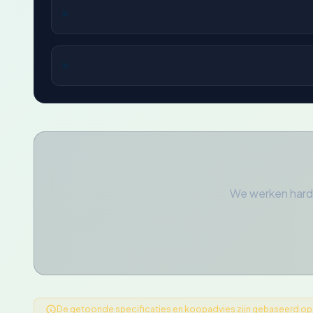
We werken hard
De getoonde specificaties en koopadvies zijn gebaseerd op ge