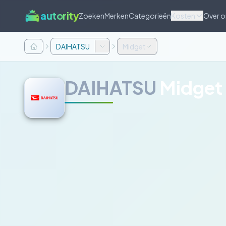
autority
Zoeken
Merken
Categorieën
Kosten
Over o
DAIHATSU
Midget
DAIHATSU
Midget