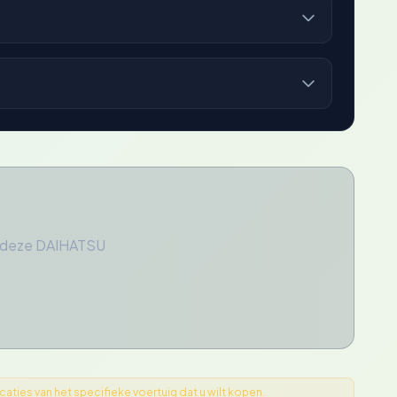
r deze DAIHATSU
ties van het specifieke voertuig dat u wilt kopen.