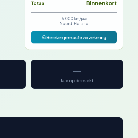
Binnenkort
Totaal
15.000 km/jaar
Noord-Holland
Bereken je exacte verzekering
—
Jaar op de markt