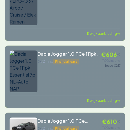
Bekijk aanbieding
Dacia Jogger 1.0 TCe 111pk
€606
Essential 7p. NL-Auto NAP
TCO/maand
72 mnd
Financial lease
lease €217
Bekijk aanbieding
Dacia Jogger 1.0 TCe
€610
Comfort 7p. | Org NL |
TCO/maand
72 mnd
Financial lease