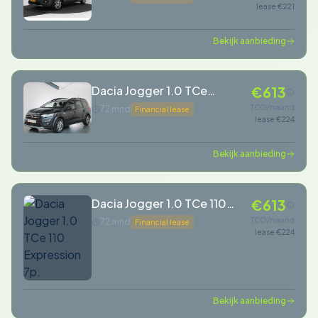
lease €221
CarPlay | Airco |
Bekijk aanbieding
Dacia Jogger 1.0 TCe
€613
Comfort 7p.
TCO/maand
72 mnd
Financial lease
lease €224
Bekijk aanbieding
Dacia Jogger 1.0 TCe 110
€613
Expression 7p.
TCO/maand
72 mnd
Financial lease
lease €224
Bekijk aanbieding