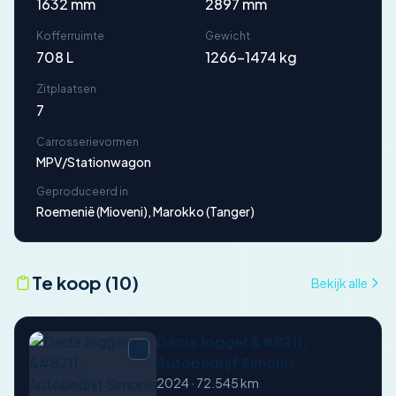
1632 mm
2897 mm
Kofferruimte
Gewicht
708 L
1266-1474 kg
Zitplaatsen
7
Carrosserievormen
MPV/Stationwagon
Geproduceerd in
Roemenië (Mioveni), Marokko (Tanger)
Te koop (10)
Bekijk alle
Dacia Jogger &#8211;
Autobedrijf Simonis
2024 · 72.545 km