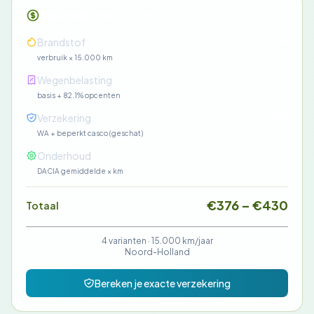
Maandelijkse kosten
€83-€164
Brandstof
verbruik × 15.000 km
€91-€161
Wegenbelasting
basis + 82.1% opcenten
€85
Verzekering
WA + beperkt casco (geschat)
€77-€99
Onderhoud
DACIA gemiddelde × km
€376 – €430
Totaal
4 varianten ·
15.000 km/jaar
Noord-Holland
Bereken je exacte verzekering