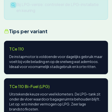
Bij LPG-versie: controleer de LPG-installatie
en keuring
Tips per variant
TCe 110
De instapmotor is voldoende voor dagelijks gebruik maar
voelt bij volle belading en op de snelweg wat ademloos.
Ideaal voor voornamelijk stadsgebruik en korte ritten.
TCe 110 Bi-Fuel (LPG)
Uitstekende keuze voor veel kilometers. De LPG-tank zit
onder de vloer waardoor bagageruimte behouden blijft.
Let op: iets minder vermogen op LPG. Zeer lage
brandstofkosten.