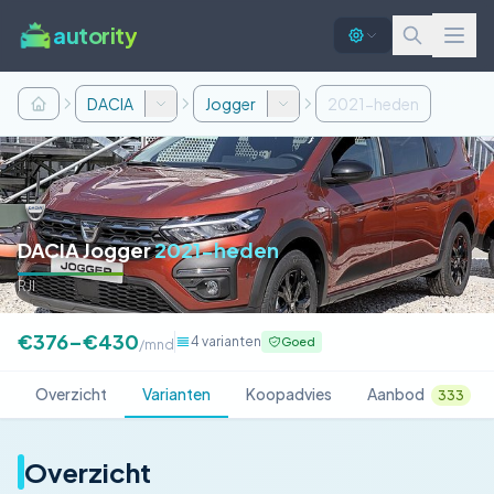
autority
DACIA
Jogger
2021-heden
DACIA Jogger
2021-heden
RJI
€376–€430
4 varianten
Goed
/mnd
Overzicht
Varianten
Koopadvies
Aanbod
333
Overzicht