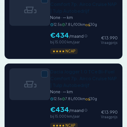
Comfort 7p. Airco Cruise NAP
| Tulp Autobedrijf
None · — km
12.5s
7.8 L/100km
130g
CO₂
€434
/maand
€13.990
bij 15.000 km/jaar
Vraagprijs
★★★★ NCAP
Dacia Jogger 1.0 TCe Bi-Fuel
Comfort 7p. Airco Cruise NAP
| Tulp Autobedrijf
None · — km
12.5s
7.8 L/100km
130g
CO₂
€434
/maand
€13.990
bij 15.000 km/jaar
Vraagprijs
★★★★ NCAP