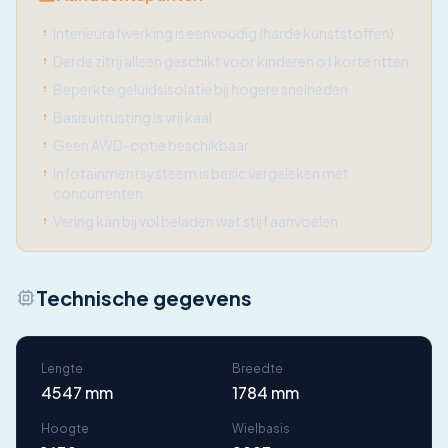
Interieurafwerking is eenvoudig (harde kunststoffen)
Derde zitrij alleen geschikt voor kinderen of korte ritten
Beperkte geluidsisolatie bij hogere snelheden
Basisuitrusting is vrij kaal
Geen AWD-optie beschikbaar
Infotainmentsysteem is basic vergeleken met
concurrenten
Vering kan bij vol beladen wat stijf aanvoelen
Technische gegevens
Lengte
Breedte
4547 mm
1784 mm
Hoogte
Wielbasis