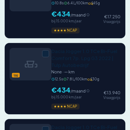
10.8s
6.4 L/100km
145g
CO₂
€434
/maand
€17.250
bij 15.000 km/jaar
Vraagprijs
★★★★ NCAP
Dacia Jogger 1.0 TCe Bi-Fuel
Comfort 7p. Lpg G3 2022 |
Tulp Autobedrijf
None · — km
lpg
12.5s
7.8 L/100km
130g
CO₂
€434
/maand
€13.940
bij 15.000 km/jaar
Vraagprijs
★★★★ NCAP
Dacia Jogger 1.0 TCe Bi-Fuel