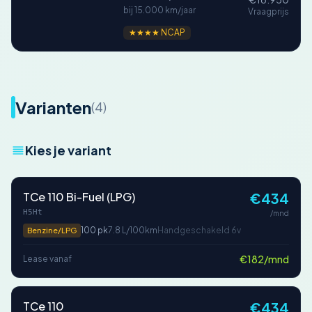
bij 15.000 km/jaar
Vraagprijs
★★★★ NCAP
Varianten
(4)
Kies je variant
TCe 110 Bi-Fuel (LPG)
€434
H5Ht
/mnd
100 pk
7.8 L/100km
Handgeschakeld 6v
Benzine/LPG
€182/mnd
Lease vanaf
TCe 110
€434