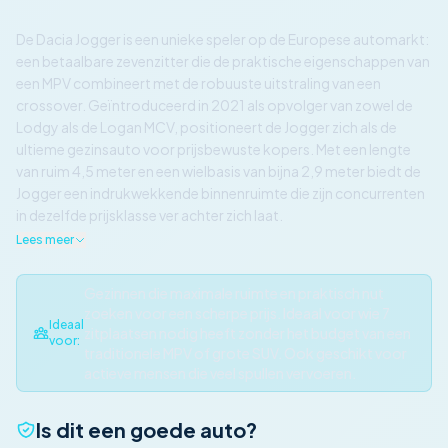
De Dacia Jogger is een unieke speler op de Europese automarkt:
een betaalbare zevenzitter die de praktische eigenschappen van
een MPV combineert met de robuuste uitstraling van een
crossover. Geïntroduceerd in 2021 als opvolger van zowel de
Lodgy als de Logan MCV, positioneert de Jogger zich als de
ultieme gezinsauto voor prijsbewuste kopers. Met een lengte
van ruim 4,5 meter en een wielbasis van bijna 2,9 meter biedt de
Jogger een indrukwekkende binnenruimte die zijn concurrenten
in dezelfde prijsklasse ver achter zich laat.
Lees meer
Gezinnen die maximale ruimte en praktisch nut
zoeken voor een scherpe prijs. Ideaal voor wie 7
Ideaal
zitplaatsen nodig heeft zonder het budget van een
voor:
traditionele MPV of grote SUV. Ook geschikt voor
actieve mensen die veel spullen vervoeren.
Is dit een goede auto?