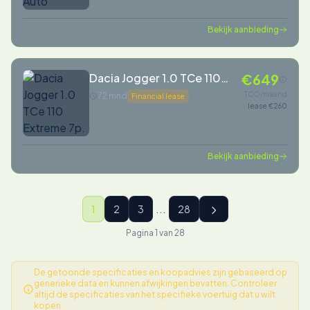
Bekijk aanbieding
Dacia Jogger 1.0 TCe 110
€649
Extreme 7p.
TCO/maand
72 mnd
Financial lease
lease €260
Bekijk aanbieding
...
1
2
3
28
Pagina 1 van 28
De getoonde specificaties en koopadvies zijn gebaseerd op
generieke data en kunnen afwijkingen bevatten. Controleer
altijd de specificaties van het specifieke voertuig dat u wilt
kopen.