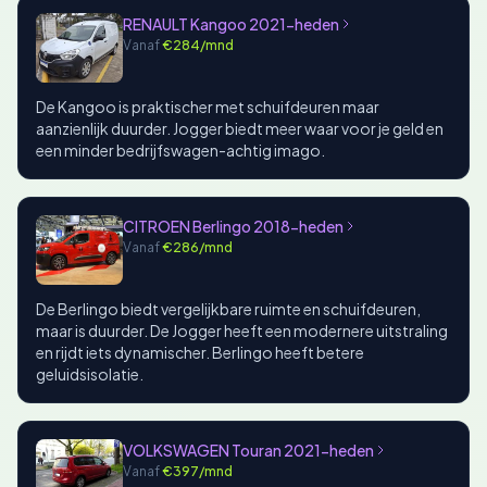
RENAULT Kangoo 2021-heden
Vanaf
€284/mnd
De Kangoo is praktischer met schuifdeuren maar
aanzienlijk duurder. Jogger biedt meer waar voor je geld en
een minder bedrijfswagen-achtig imago.
CITROEN Berlingo 2018-heden
Vanaf
€286/mnd
De Berlingo biedt vergelijkbare ruimte en schuifdeuren,
maar is duurder. De Jogger heeft een modernere uitstraling
en rijdt iets dynamischer. Berlingo heeft betere
geluidsisolatie.
VOLKSWAGEN Touran 2021-heden
Vanaf
€397/mnd