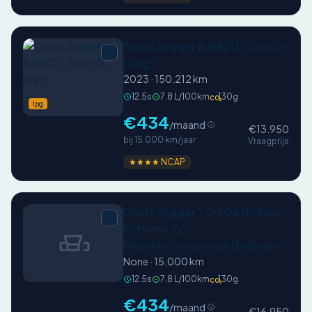
Dacia Jogger &#8211; Auto Q-
burg
2023 · 150.212 km
12.5s
7.8 L/100km
130g
CO₂
lpg
€434
/maand
€13.950
bij 15.000 km/jaar
Vraagprijs
★★★★ NCAP
Dacia Jogger 1.0 TCe Bi-Fuel
Extreme 7p. -
Mobiliteitscentrum De Beijer
None · 15.000 km
12.5s
7.8 L/100km
130g
CO₂
€434
/maand
€16.950