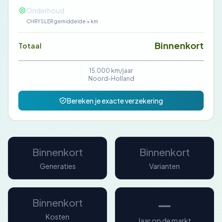
—
Onderhoud
CHRYSLER gemiddelde × km
Binnenkort
Totaal
15.000 km/jaar
Noord-Holland
Bereken je exacte verzekering
Binnenkort
Binnenkort
Generaties
Varianten
—
Binnenkort
Kosten
Jaar op de markt