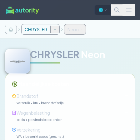
autority
CHRYSLER
Neon
CHRYSLER
Neon
Maandelijkse kosten
—
Brandstof
verbruik × km × brandstofprijs
—
Wegenbelasting
basis + provinciale opcenten
—
Verzekering
WA + beperkt casco (geschat)