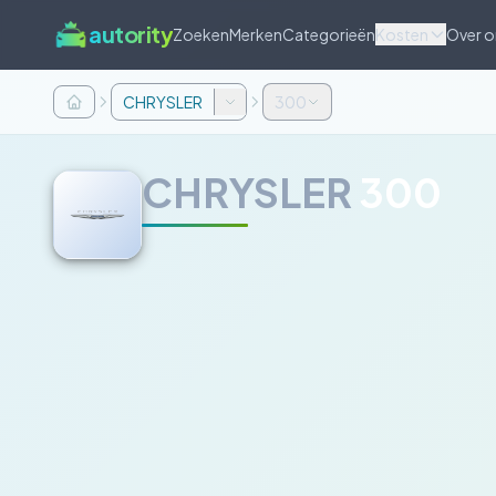
autority
Zoeken
Merken
Categorieën
Kosten
Over o
CHRYSLER
300
CHRYSLER
300