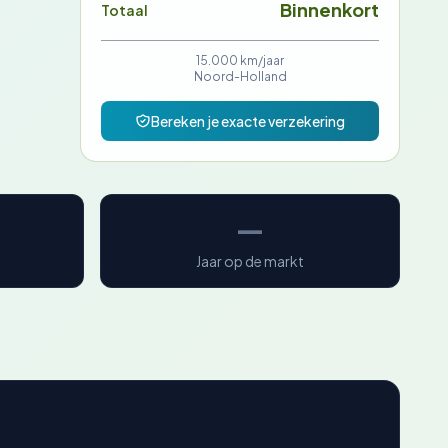
Binnenkort
Totaal
15.000 km/jaar
Noord-Holland
Bereken je exacte verzekering
—
Jaar op de markt