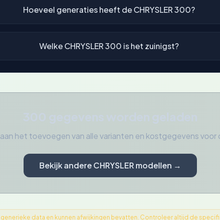
Hoeveel generaties heeft de CHRYSLER 300?
Welke CHRYSLER 300 is het zuinigst?
300 gegevens worden geladen
aan het toevoegen van alle varianten en kostgegevens vo
Bekijk andere CHRYSLER modellen →
nerieke data en kunnen afwijkingen bevatten. Controleer altijd de specifica