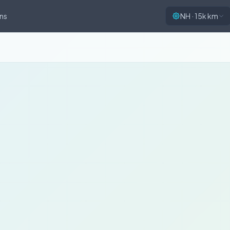
ns
NH · 15k km