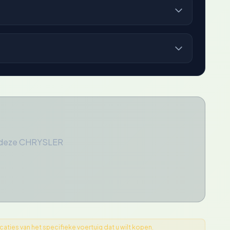
or deze CHRYSLER
ties van het specifieke voertuig dat u wilt kopen.