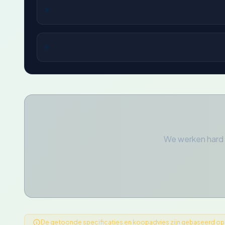
We werken hard 
De getoonde specificaties en koopadvies zijn gebaseerd op ge