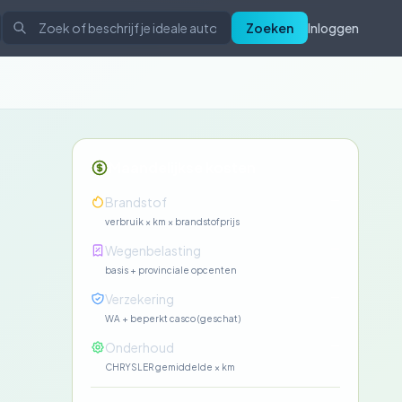
Zoeken
Inloggen
Maandelijkse kosten
—
Brandstof
verbruik × km × brandstofprijs
—
Wegenbelasting
basis + provinciale opcenten
—
Verzekering
WA + beperkt casco (geschat)
—
Onderhoud
CHRYSLER gemiddelde × km