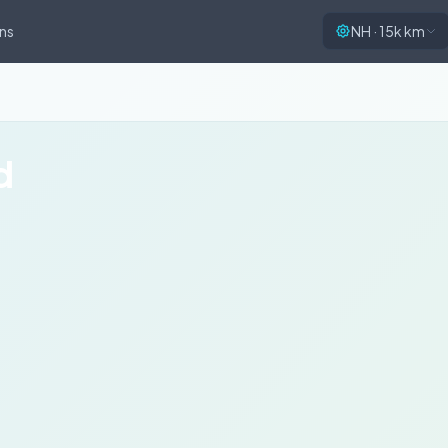
ns
NH · 15k km
d