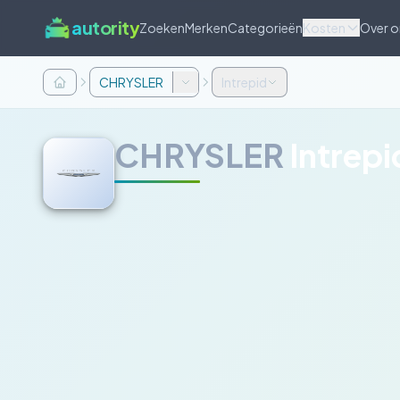
autority
Zoeken
Merken
Categorieën
Kosten
Over o
CHRYSLER
Intrepid
CHRYSLER
Intrepi