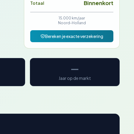
Binnenkort
Totaal
15.000 km/jaar
Noord-Holland
Bereken je exacte verzekering
—
Jaar op de markt