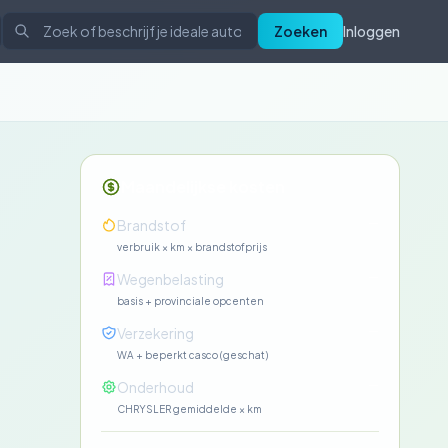
Zoeken
Inloggen
Maandelijkse kosten
—
Brandstof
verbruik × km × brandstofprijs
—
Wegenbelasting
basis + provinciale opcenten
—
Verzekering
WA + beperkt casco (geschat)
—
Onderhoud
CHRYSLER gemiddelde × km